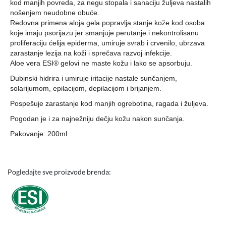
kod manjih povreda, za negu stopala i sanaciju žuljeva nastalih
nošenjem neudobne obuće.
Redovna primena aloja gela popravlja stanje kože kod osoba
koje imaju psorijazu jer smanjuje perutanje i nekontrolisanu
proliferaciju ćelija epiderma, umiruje svrab i crvenilo, ubrzava
zarastanje lezija na koži i sprečava razvoj infekcije.
Aloe vera ESI® gelovi ne maste kožu i lako se apsorbuju.
Dubinski hidrira i umiruje iritacije nastale sunčanjem,
solarijumom, epilacijom, depilacijom i brijanjem.
Pospešuje zarastanje kod manjih ogrebotina, ragada i žuljeva.
Pogodan je i za najnežniju dečju kožu nakon sunčanja.
Pakovanje: 200ml
Pogledajte sve proizvode brenda: