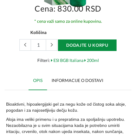
Cena: 830.00 RSD
* cena važi samo za online kupovinu.
Količina
DODAJTE U KORPU
Filteri:
ESI BGB Italiana
200ml
OPIS
INFORMACIJE O DOSTAVI
Bioaktivni, hipoalergijski gel za negu kože od čistog soka aloje,
pogodan i za najosetljiviju dečju kožu.
Aloja ima veliki primenu i u prepratima za spoljašnju upotrebu.
Nezaobilazna je u svim situacijama kada je potrebno umiriti
iritaciju, crvenilo, otok nakon ujeda insekata, nakon sunčanja,