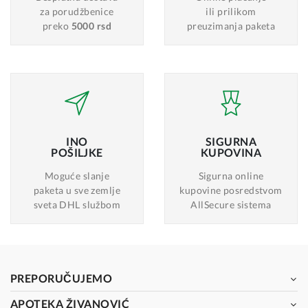
za porudžbenice
ili prilikom
preko
5000 rsd
preuzimanja paketa
INO
SIGURNA
POŠILJKE
KUPOVINA
Moguće slanje
Sigurna online
paketa u sve zemlje
kupovine posredstvom
sveta DHL službom
AllSecure sistema
PREPORUČUJEMO
APOTEKA ŽIVANOVIĆ