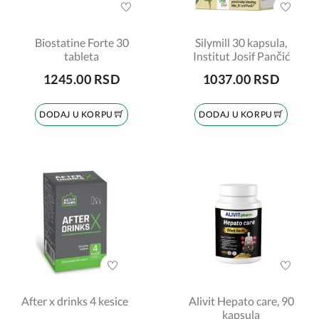
Biostatine Forte 30
Silymill 30 kapsula,
tableta
Institut Josif Pančić
1245.00 RSD
1037.00 RSD
DODAJ U KORPU
DODAJ U KORPU
After x drinks 4 kesice
Alivit Hepato care, 90
kapsula