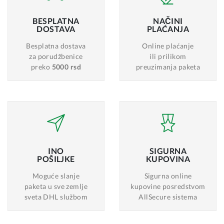
BESPLATNA
NAČINI
DOSTAVA
PLAĆANJA
Besplatna dostava
Online plaćanje
za porudžbenice
ili prilikom
preko
5000 rsd
preuzimanja paketa
INO
SIGURNA
POŠILJKE
KUPOVINA
Moguće slanje
Sigurna online
paketa u sve zemlje
kupovine posredstvom
sveta DHL službom
AllSecure sistema