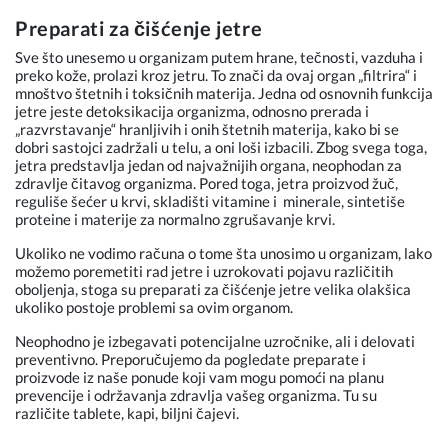
Preparati za čišćenje jetre
Sve što unesemo u organizam putem hrane, tečnosti, vazduha i
preko kože, prolazi kroz jetru. To znači da ovaj organ „filtrira“ i
mnoštvo štetnih i toksičnih materija. Jedna od osnovnih funkcija
jetre jeste detoksikacija organizma, odnosno prerada i
„razvrstavanje“ hranljivih i onih štetnih materija, kako bi se
dobri sastojci zadržali u telu, a oni loši izbacili. Zbog svega toga,
jetra predstavlja jedan od najvažnijih organa, neophodan za
zdravlje čitavog organizma. Pored toga, jetra proizvod žuč,
reguliše šećer u krvi, skladišti vitamine i
minerale, sintetiše
proteine i materije za normalno zgrušavanje krvi.
Ukoliko ne vodimo računa o tome šta unosimo u organizam, lako
možemo poremetiti rad jetre i uzrokovati pojavu različitih
oboljenja, stoga su preparati za čišćenje jetre velika olakšica
ukoliko postoje problemi sa ovim organom.
Neophodno je izbegavati potencijalne uzročnike, ali i delovati
preventivno. Preporučujemo da pogledate preparate i
proizvode iz naše ponude koji vam mogu pomoći na planu
prevencije i održavanja zdravlja vašeg organizma. Tu su
različite tablete, kapi, biljni čajevi.