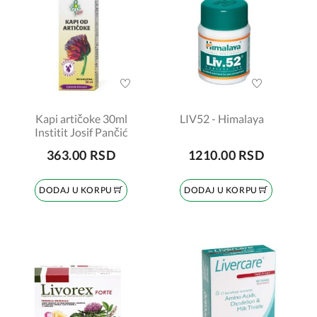
Kapi artičoke 30ml
LIV52 - Himalaya
Institit Josif Pančić
363.00 RSD
1210.00 RSD
DODAJ U KORPU
DODAJ U KORPU