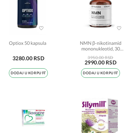
Optiox 50 kapsula
NMN β-nikotinamid
mononukleotid, 30
kapsula
3280.00 RSD
3950.00 RSD
2990.00 RSD
DODAJ U KORPU
DODAJ U KORPU