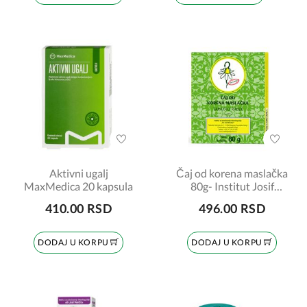
Aktivni ugalj
Čaj od korena maslačka
MaxMedica 20 kapsula
80g- Institut Josif
Pančić
410.00 RSD
496.00 RSD
DODAJ U KORPU
DODAJ U KORPU