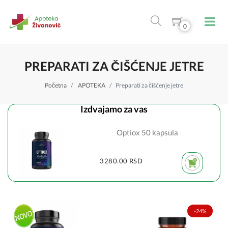
0
PREPARATI ZA ČIŠĆENJE JETRE
Početna
APOTEKA
Preparati za čišćenje jetre
Izdvajamo za vas
Optiox 50 kapsula
3280.00 RSD
-24%