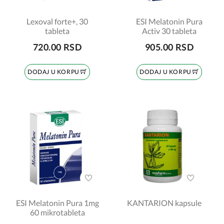
Lexoval forte+, 30
ESI Melatonin Pura
tableta
Activ 30 tableta
720.00 RSD
905.00 RSD
DODAJ U KORPU
DODAJ U KORPU
ESI Melatonin Pura 1mg
KANTARION kapsule
60 mikrotableta