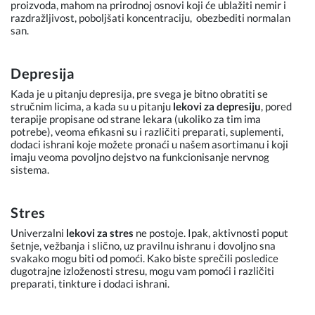
proizvoda, mahom na prirodnoj osnovi koji će ublažiti nemir i
razdražljivost, poboljšati koncentraciju,
obezbediti normalan
san.
Depresija
Kada je u pitanju depresija, pre svega je bitno obratiti se
stručnim licima, a kada su u pitanju
lekovi za depresiju
, pored
terapije propisane od strane lekara (ukoliko za tim ima
potrebe), veoma efikasni su i različiti preparati, suplementi,
dodaci ishrani koje možete pronaći u našem asortimanu i koji
imaju veoma povoljno dejstvo na funkcionisanje nervnog
sistema.
Stres
Univerzalni
lekovi za stres
ne postoje. Ipak, aktivnosti poput
šetnje, vežbanja i slično, uz pravilnu ishranu i dovoljno sna
svakako mogu biti od pomoći. Kako biste sprečili posledice
dugotrajne izloženosti stresu, mogu vam pomoći i različiti
preparati, tinkture i dodaci ishrani.