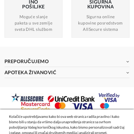
INO
SIGURNA
POŠILJKE
KUPOVINA
Moguće slanje
Sigurna online
paketa u sve zemlje
kupovine posredstvom
sveta DHL službom
AllSecure sistema
PREPORUČUJEMO
APOTEKA ŽIVANOVIĆ
Kolačiće upotrebljavamo kako bi ova web stranica radila pravilno i kako
bismo bili u stanju da vršimo dalja unapređenja stranice sa svrhom
2026 - Apoteka Magistra Živanović
poboljšanja Vašeg korisničkog iskustva, kako bismo personalizovali sadržaj
i oglase, omogućili značaj društvenih medija i analizirali promet.