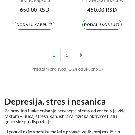
kompleks
650.00 RSD
450.00 RSD
DODAJ U KORPU
DODAJ U KORPU
Next
1
2
Prikazani proizvodi 1-24 od ukupno 37
Depresija, stres i nesanica
Za pravilno funkcionisanje nervnog sistema od značaja je više
faktora – uticaj stresa, san, ishrana, fizička aktivnost, ali i
genetske predispozicije.
U ponudi naše apoteke možete pronaći veliki broj različitih