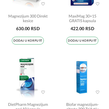
Magnezijum 300 Direkt
MaxiMag 30+15
kesice
GRATIS kapsula
630.00 RSD
422.00 RSD
DODAJ U KORPU
DODAJ U KORPU
DietPharm Magnezijum
Biofar magnezijum-
noć 10 kapsula
citrate 300 TriActiv