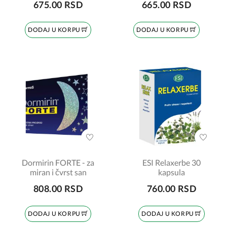
675.00 RSD
665.00 RSD
DODAJ U KORPU
DODAJ U KORPU
Dormirin FORTE - za
ESI Relaxerbe 30
miran i čvrst san
kapsula
808.00 RSD
760.00 RSD
DODAJ U KORPU
DODAJ U KORPU