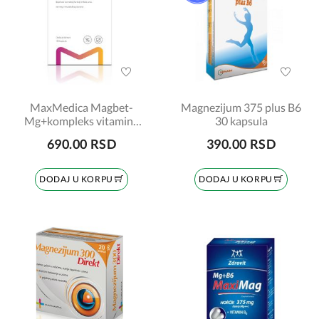
MaxMedica Magbet-
Magnezijum 375 plus B6
Mg+kompleks vitamina
30 kapsula
B 40 tableta
690.00 RSD
390.00 RSD
DODAJ U KORPU
DODAJ U KORPU