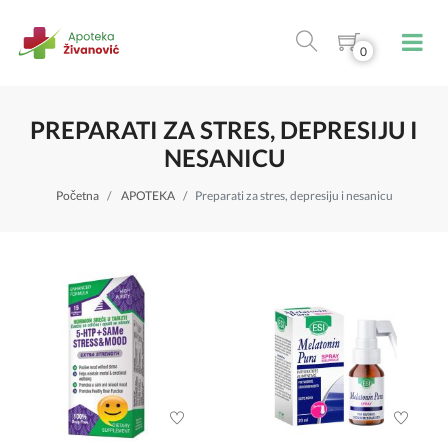
0
PREPARATI ZA STRES, DEPRESIJU I
NESANICU
Početna
APOTEKA
Preparati za stres, depresiju i nesanicu