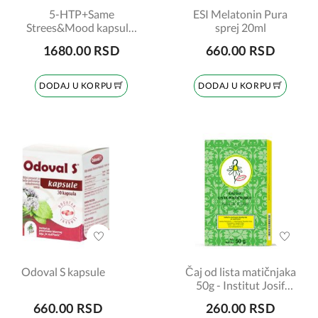
5-HTP+Same
ESI Melatonin Pura
Strees&Mood kapsule,
sprej 20ml
15 komada
1680.00 RSD
660.00 RSD
DODAJ U KORPU
DODAJ U KORPU
Odoval S kapsule
Čaj od lista matičnjaka
50g - Institut Josif
Pančić
660.00 RSD
260.00 RSD