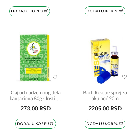
DODAJ U KORPU
DODAJ U KORPU
Čaj od nadzemnog dela
Bach Rescue sprej za
kantariona 80g - Institut
laku noć 20ml
Josif Pančić
273.00 RSD
2205.00 RSD
DODAJ U KORPU
DODAJ U KORPU