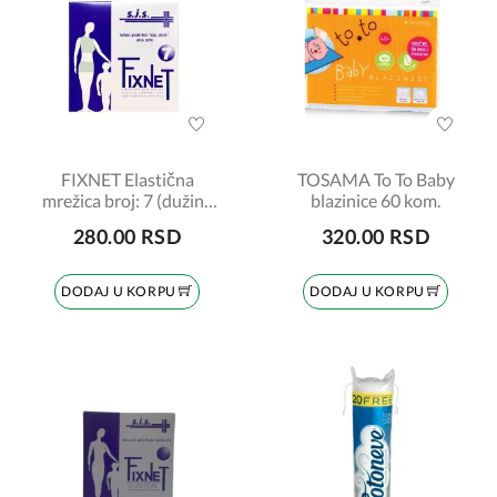
FIXNET Elastična
TOSAMA To To Baby
mrežica broj: 7 (dužina
blazinice 60 kom.
1,5 m)
280.00 RSD
320.00 RSD
DODAJ U KORPU
DODAJ U KORPU