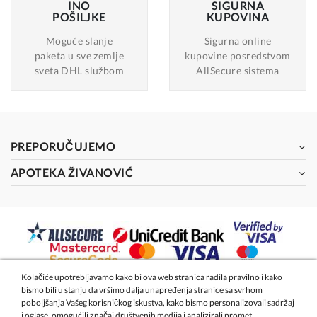
INO
SIGURNA
POŠILJKE
KUPOVINA
Moguće slanje
Sigurna online
paketa u sve zemlje
kupovine posredstvom
sveta DHL službom
AllSecure sistema
PREPORUČUJEMO
APOTEKA ŽIVANOVIĆ
Kolačiće upotrebljavamo kako bi ova web stranica radila pravilno i kako
bismo bili u stanju da vršimo dalja unapređenja stranice sa svrhom
2026 - Apoteka Magistra Živanović
poboljšanja Vašeg korisničkog iskustva, kako bismo personalizovali sadržaj
i oglase, omogućili značaj društvenih medija i analizirali promet.