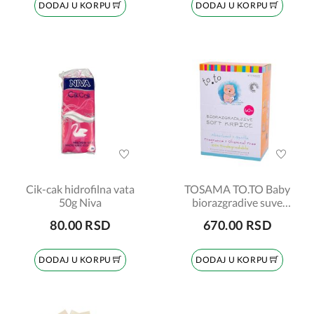
DODAJ U KORPU
DODAJ U KORPU
Cik-cak hidrofilna vata
TOSAMA TO.TO Baby
50g Niva
biorazgradive suve
krpice 60 komada
80.00 RSD
670.00 RSD
DODAJ U KORPU
DODAJ U KORPU