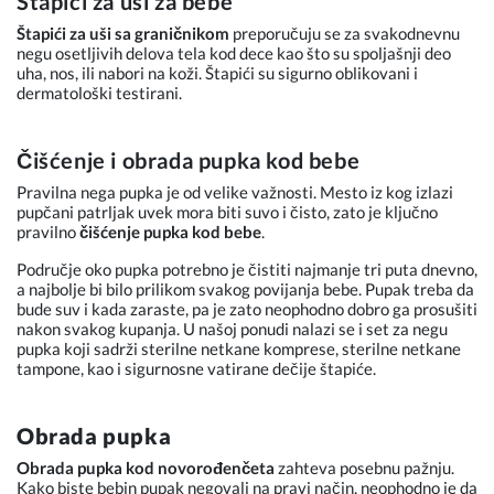
Štapići za uši za bebe
Štapići za uši sa graničnikom
preporučuju se za svakodnevnu
negu osetljivih delova tela kod dece kao što su spoljašnji deo
uha, nos, ili nabori na koži. Štapići su sigurno oblikovani i
dermatološki testirani.
Čišćenje i obrada pupka kod bebe
Pravilna nega pupka je od velike važnosti. Mesto iz kog izlazi
pupčani patrljak uvek mora biti suvo i čisto, zato je ključno
pravilno
čišćenje pupka kod bebe
.
Područje oko pupka potrebno je čistiti najmanje tri puta dnevno,
a najbolje bi bilo prilikom svakog povijanja bebe. Pupak treba da
bude suv i kada zaraste, pa je zato neophodno dobro ga prosušiti
nakon svakog kupanja. U našoj ponudi nalazi se i set za negu
pupka koji sadrži sterilne netkane komprese, sterilne netkane
tampone, kao i sigurnosne vatirane dečije štapiće.
Obrada pupka
Obrada pupka kod novorođenčeta
zahteva posebnu pažnju.
Kako biste bebin pupak negovali na pravi način, neophodno je da