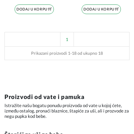
DODAJ U KORPU
DODAJ U KORPU
1
Prikazani proizvodi 1-18 od ukupno 18
Proizvodi od vate i pamuka
Istražite našu bogatu ponudu proizvoda od vate u kojoj ćete,
između ostalog, pronaći blaznice, štapiće za uši, ali i prozvode za
negu pupka kod bebe.