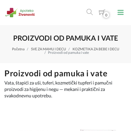
0
PROIZVODI OD PAMUKA I VATE
Početna
SVE ZA MAMU I DECU
KOZMETIKA ZA BEBE I DECU
Proizvodi od pamuka i vate
Proizvodi od pamuka i vate
Vata, štapići za uši, tuferi, kozmetički tupferi i pamučni
proizvodi za higijenu i negu — mekani i praktični za
svakodnevnu upotrebu.