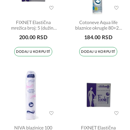
FIXNET Elastična
Cotoneve Aqua life
mrežica broj: 5 (dužina
blaznice okrugle 80+20
1,5 m)
kom. gratis
200.00 RSD
184.00 RSD
DODAJ U KORPU
DODAJ U KORPU
NIVA blazinice 100
FIXNET Elastična