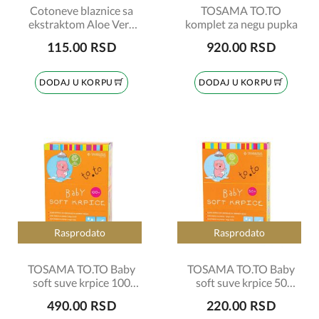
Cotoneve blaznice sa
TOSAMA TO.TO
ekstraktom Aloe Vera
komplet za negu pupka
okrugle 70 kom.
115.00 RSD
920.00 RSD
DODAJ U KORPU
DODAJ U KORPU
Rasprodato
Rasprodato
TOSAMA TO.TO Baby
TOSAMA TO.TO Baby
soft suve krpice 100
soft suve krpice 50
komada
komada
490.00 RSD
220.00 RSD