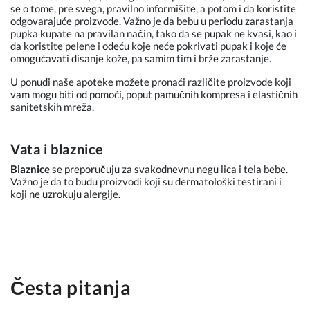
se o tome, pre svega, pravilno informišite, a potom i da koristite
odgovarajuće proizvode. Važno je da bebu u periodu zarastanja
pupka kupate na pravilan način, tako da se pupak ne kvasi, kao i
da koristite pelene i odeću koje neće pokrivati pupak i koje će
omogućavati disanje kože, pa samim tim i brže zarastanje.
U ponudi naše apoteke možete pronaći različite proizvode koji
vam mogu biti od pomoći, poput pamučnih kompresa i elastičnih
sanitetskih mreža.
Vata i blaznice
Blaznice
se preporučuju za svakodnevnu negu lica i tela bebe.
Važno je da to budu proizvodi koji su dermatološki testirani i
koji ne uzrokuju alergije.
Česta pitanja