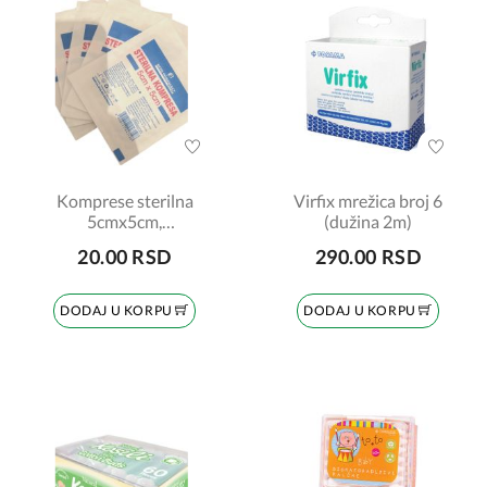
Komprese sterilna
Virfix mrežica broj 6
5cmx5cm,
(dužina 2m)
BetaPharmacy, 1 komad
20.00 RSD
290.00 RSD
DODAJ U KORPU
DODAJ U KORPU