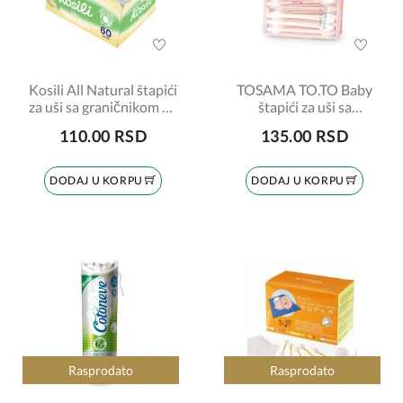
Kosili All Natural štapići
TOSAMA TO.TO Baby
za uši sa graničnikom 60
štapići za uši sa
kom
graničnikom 60 komada
110.00 RSD
135.00 RSD
DODAJ U KORPU
DODAJ U KORPU
Rasprodato
Rasprodato