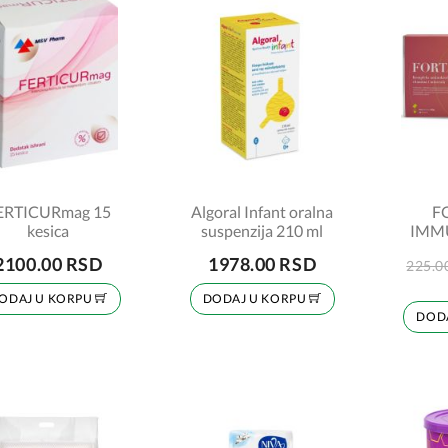
ERTICURmag 15
Algoral Infant oralna
F
kesica
suspenzija 210 ml
IMMU
2100.00 RSD
1978.00 RSD
225.0
ODAJ U KORPU
DODAJ U KORPU
DOD