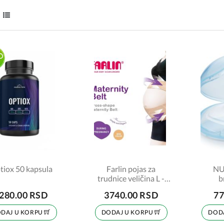
tiox 50 kapsula
Farlin pojas za
NU
trudnice veličina L -
b
dupli FA11002
280.00 RSD
3740.00 RSD
77
DAJ U KORPU
DODAJ U KORPU
DOD