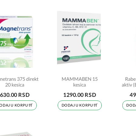
etrans 375 direkt
MAMMABEN 15
Rabe
20 kesica
kesica
aktiv (
630.00 RSD
1290.00 RSD
49
ODAJ U KORPU
DODAJ U KORPU
DOD