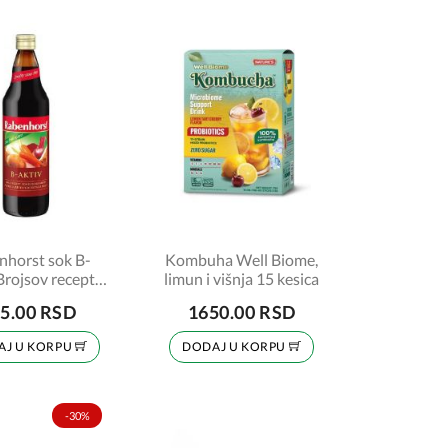
nhorst sok B-
Kombuha Well Biome,
Brojsov recept),
limun i višnja 15 kesica
750 ml
5.00 RSD
1650.00 RSD
AJ U KORPU
DODAJ U KORPU
-30%