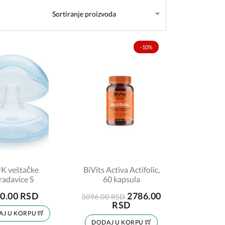
-10%
K veštačke
BiVits Activa Actifolic,
radavice S
60 kapsula
0.00 RSD
2786.00
3096.00 RSD
RSD
AJ U KORPU
DODAJ U KORPU