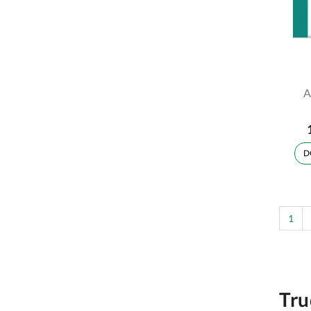
A
D
1
Tru