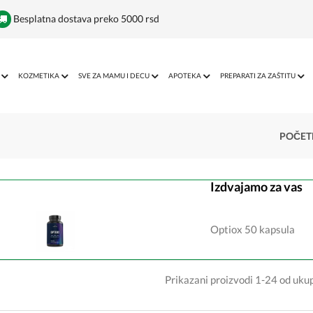
Besplatna dostava preko 5000 rsd
KOZMETIKA
SVE ZA MAMU I DECU
APOTEKA
PREPARATI ZA ZAŠTITU
POČET
Izdvajamo za vas
Optiox 50 kapsula
Prikazani proizvodi 1-24 od uk