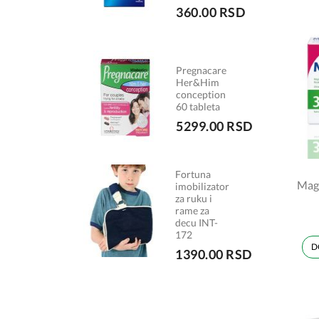
360.00 RSD
Pregnacare
Her&Him
conception
60 tableta
5299.00 RSD
Fortuna
Magn
imobilizator
za ruku i
rame za
decu INT-
172
D
1390.00 RSD