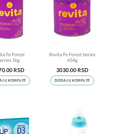
ita Fe Forest
Revita Fe Forest beries
erries 1kg
454g
70.00 RSD
3030.00 RSD
AJ U KORPU
DODAJ U KORPU