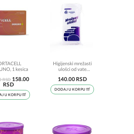
ORTACELL
Higijenski mrežasti
NO, 1 kesica
ulošci od vate
Galenika, 10 komada
158.00
140.00 RSD
0 RSD
RSD
DODAJ U KORPU
AJ U KORPU