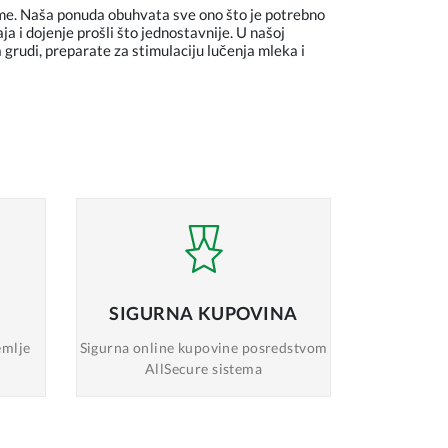
ame. Naša ponuda obuhvata sve ono što je potrebno
a i dojenje prošli što jednostavnije. U našoj
a grudi, preparate za stimulaciju lučenja mleka i
SIGURNA
KUPOVINA
emlje
Sigurna online
kupovine posredstvom
AllSecure sistema