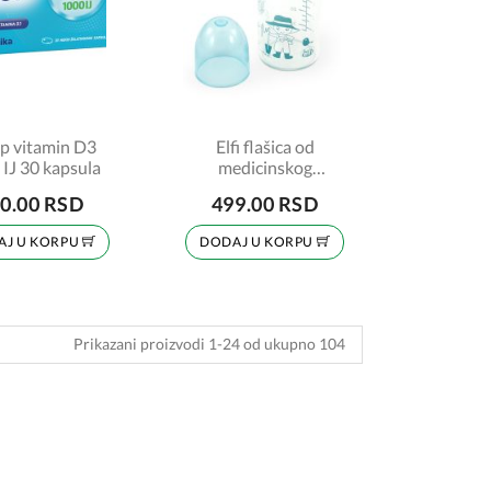
p vitamin D3
Elfi flašica od
IJ 30 kapsula
medicinskog
borosilikatnog stakla
0.00 RSD
499.00 RSD
120ml
AJ U KORPU
DODAJ U KORPU
Prikazani proizvodi 1-24 od ukupno 104