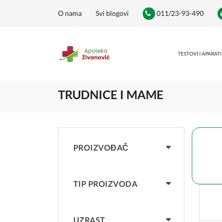
O nama
Svi blogovi
011/23-93-490
TESTOVI I APARATI
TRUDNICE I MAME
PROIZVOĐAČ
TIP PROIZVODA
UZRAST