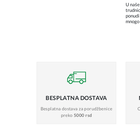
U naše
trudnic
ponudi 
mnogo 
BESPLATNA
DOSTAVA
Besplatna dostava
za porudžbenice
O
preko
5000 rsd