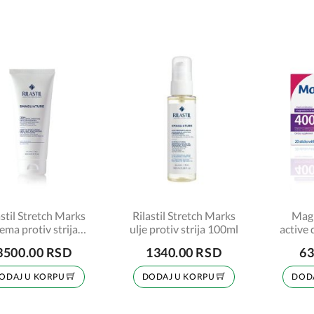
astil Stretch Marks
Rilastil Stretch Marks
Magn
ema protiv strija
ulje protiv strija 100ml
active 
200ml
3500.00 RSD
1340.00 RSD
63
ODAJ U KORPU
DODAJ U KORPU
DOD