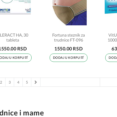
LERACT HA, 30
Fortuna steznik za
VitU
tableta
trudnice FT-096
1000 
1550.00 RSD
1550.00 RSD
63
ODAJ U KORPU
DODAJ U KORPU
DOD
Next
2
3
4
5
dnice i mame