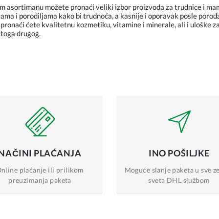
m asortimanu možete pronaći veliki izbor proizvoda za trudnice i m
ama i porodiljama kako bi trudnoća, a kasnije i oporavak posle porođaj
pronaći ćete kvalitetnu kozmetiku, vitamine i minerale, ali i uloške z
toga drugog.
NAČINI
PLAĆANJA
INO
POŠILJKE
nline plaćanje
ili prilikom
Moguće slanje
paketa u sve z
preuzimanja paketa
sveta DHL službom