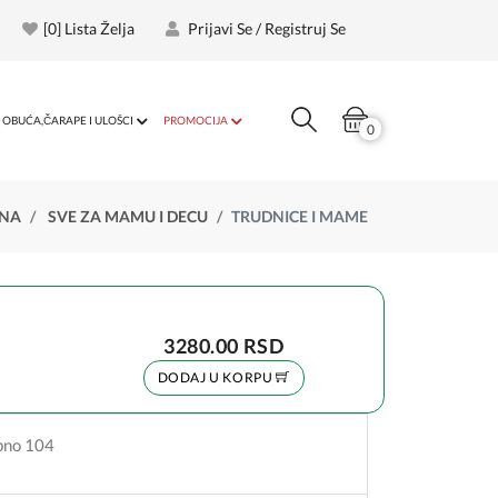
[
0
] Lista Želja
Prijavi Se / Registruj Se
OBUĆA,ČARAPE I ULOŠCI
PROMOCIJA
0
NA
SVE ZA MAMU I DECU
TRUDNICE I MAME
3280.00 RSD
DODAJ U KORPU
upno 104