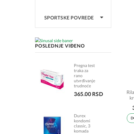
SPORTSKE POVREDE
POSLEDNJE VIĐENO
Pregna test
traka za
rano
utvrđivanje
trudnoće
Ril
365.00 RSD
kr
Durex
D
kondomi
classic, 3
komada