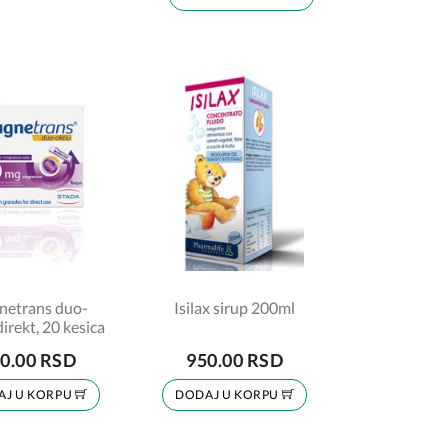
etrans duo-
Isilax sirup 200ml
direkt, 20 kesica
0.00 RSD
950.00 RSD
AJ U KORPU
DODAJ U KORPU