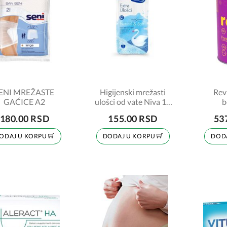
ENI MREŽASTE
Higijenski mrežasti
Rev
GAĆICE A2
ulošci od vate Niva 10
b
komada
180.00 RSD
155.00 RSD
53
ODAJ U KORPU
DODAJ U KORPU
DOD