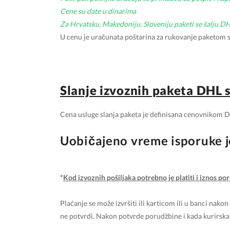
Cene su date u dinarima
Za Hrvatsku, Makedoniju, Sloveniju paketi se šalju D
U cenu je uračunata poštarina za rukovanje paketom s
Slanje izvoznih paketa DHL
Cena usluge slanja paketa je definisana cenovnikom 
Uobičajeno vreme isporuke j
*
Kod izvoznih pošiljaka potrebno je platiti i iznos por
Plaćanje se može izvršiti ili karticom ili u banci nak
ne potvrdi. Nakon potvrde porudžbine i kada kurirska