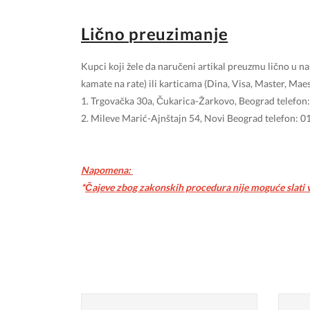
Lično preuzimanje
Kupci koji žele da naručeni artikal preuzmu lično u 
kamate na rate) ili karticama (Dina, Visa, Master, Ma
1. Trgovačka 30a, Čukarica-Žarkovo, Beograd telefo
2. Mileve Marić-Ajnštajn 54, Novi Beograd telefon: 
Napomena:
*
Čajeve zbog zakonskih procedura nije moguće slati va