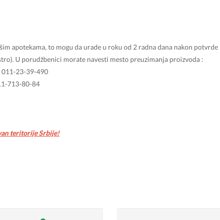
našim apotekama, to mogu da urade u roku od 2 radna dana nakon potvrde
estro). U porudžbenici morate navesti mesto preuzimanja proizvoda :
n: 011-23-39-490
011-713-80-84
n teritorije Srbije!