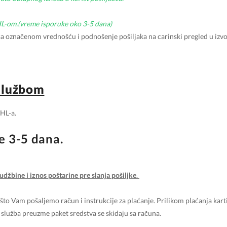
HL-om.(vreme isporuke oko 3-5 dana)
a označenom vrednošću i podnošenje pošiljaka na carinski pregled u izvo
 službom
DHL-a.
e 3-5 dana.
udžbine i iznos poštarine pre slanja pošiljke
.
on što Vam pošaljemo račun i instrukcije za plaćanje. Prilikom plaćanja ka
 služba preuzme paket sredstva se skidaju sa računa.