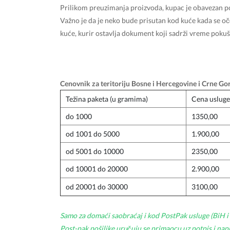
Prilikom preuzimanja proizvoda, kupac je obavezan po
Važno je da je neko bude prisutan kod kuće kada se oček
kuće, kurir ostavlja dokument koji sadrži vreme pokuš
Cenovnik za teritoriju Bosne i Hercegovine i Crne G
Težina paketa (u gramima)
Cena usluge
do 1000
1350,00
od 1001 do 5000
1.900,00
od 5001 do 10000
2350,00
od 10001 do 20000
2.900,00
od 20001 do 30000
3100,00
Samo za domaći saobraćaj i kod PostPak usluge (BiH 
Post-pak pošiljke uručuju se primaocu uz potpis i napl