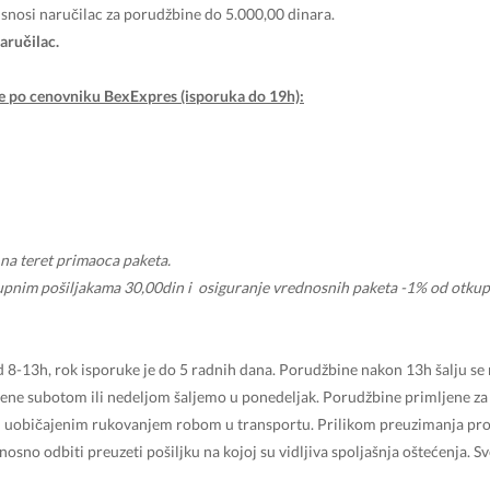
e snosi naručilac za porudžbine do 5.000,00 dinara.
aručilac.
je po cenovniku BexExpres (isporuka do 19h):
 na teret primaoca paketa.
pnim pošiljakama 30,00din i osiguranje vrednosnih paketa -1% od otkupn
-13h, rok isporuke je do 5 radnih dana. Porudžbine nakon 13h šalju se 
ene subotom ili nedeljom šaljemo u ponedeljak. Porudžbine primljene za
eni uobičajenim rukovanjem robom u transportu. Prilikom preuzimanja pro
dnosno odbiti preuzeti pošiljku na kojoj su vidljiva spoljašnja oštećenja.