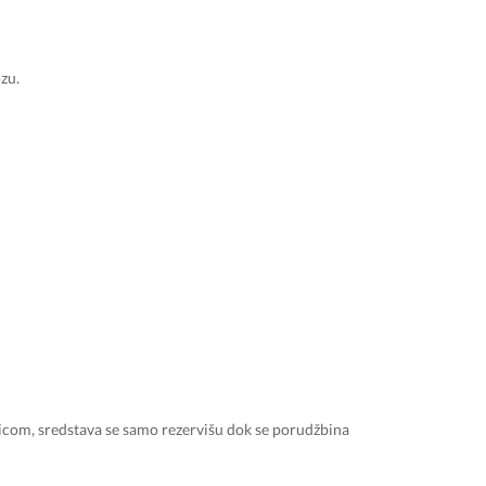
zu.
rticom, sredstava se samo rezervišu dok se porudžbina