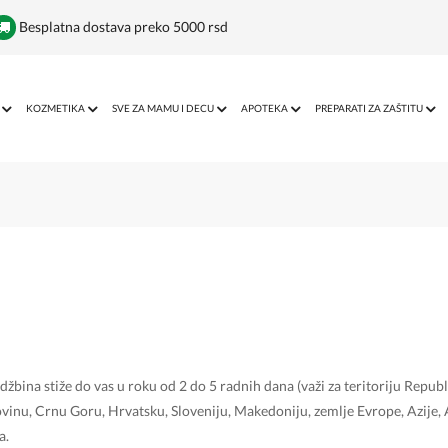
Besplatna dostava preko 5000 rsd
KOZMETIKA
SVE ZA MAMU I DECU
APOTEKA
PREPARATI ZA ZAŠTITU
džbina stiže do vas u roku od 2 do 5 radnih dana (važi za teritoriju Republ
ovinu, Crnu Goru, Hrvatsku, Sloveniju, Makedoniju, zemlje Evrope, Azije, 
a.