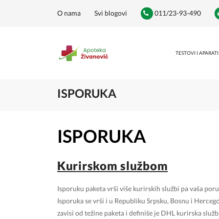
O nama
Svi blogovi
011/23-93-490
TESTOVI I APARATI
ISPORUKA
ISPORUKA
Kurirskom službom
Isporuku paketa vrši više kurirskih službi pa vaša poru
Isporuka se vrši i u Republiku Srpsku, Bosnu i Herceg
zavisi od težine paketa i definiše je DHL kurirska služb