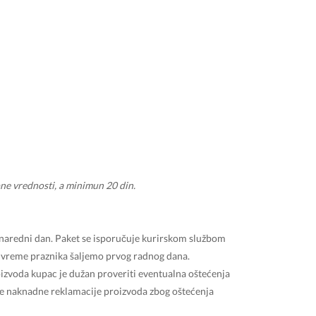
e vrednosti, a minimun 20 din.
naredni dan. Paket se isporučuje kurirskom službom
 vreme praznika šaljemo prvog radnog dana.
izvoda kupac je dužan proveriti eventualna oštećenja
 Sve naknadne reklamacije proizvoda zbog oštećenja