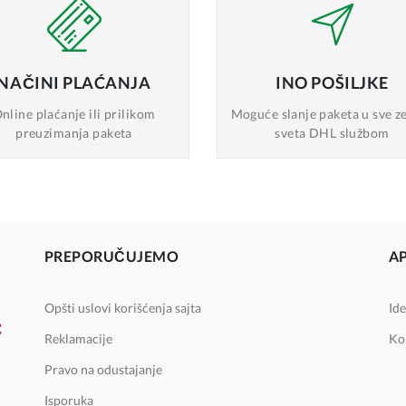
NAČINI
PLAĆANJA
INO
POŠILJKE
nline plaćanje
ili prilikom
Moguće slanje
paketa u sve z
preuzimanja paketa
sveta DHL službom
PREPORUČUJEMO
A
Opšti uslovi korišćenja sajta
Ide
Reklamacije
Ko
Pravo na odustajanje
Isporuka