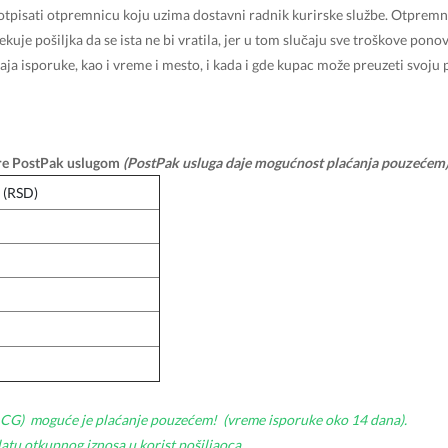
tpisati otpremnicu koju uzima dostavni radnik kurirske službe. Otpremn
uje pošiljka da se ista ne bi vratila, jer u tom slučaju sve troškove pono
aja isporuke, kao i vreme i mesto, i kada i gde kupac može preuzeti svoju
ore PostPak uslugom
(PostPak usluga daje mogućnost plaćanja pouzećem
 (RSD)
i CG) moguće je plaćanje pouzećem! (vreme isporuke oko 14 dana).
atu otkupnog iznosa u korist pošiljaoca.