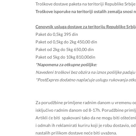
Troškove dostave paketa na teritoriji Republike Srbij
Troškove isporuke na teritoriji ostalih zemalja snosi n
Cenovnik usluga dostave za teritoriju Republike Srbi
Paket do 0,5kg 395 din
Paket od 0,5kg do 2kg 450,00 din
Paket od 2kg do 5kg 650,00 din
Paket od 5kg do 10kg 810,00din
*Napomena za otkupne pošiljke:
Navedeni troškovi bez obzira na iznos pošiljke padaju
*PostExpres dodatno naplaćuje uslugu rukovanja otku
Za porudžbine primljene radnim danom u vremenu od 8
isključivo radnim danom od 8-17h. Porudžbine primlj
Artikli će biti spakovani tako da ne mogu biti ošteć
i odmah ih reklamirati kuriru koji je robu dostavio, o
nastalih prilikom dostave neće biti uvažena.