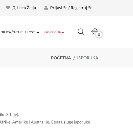
[
0
] Lista Želja
Prijavi Se / Registruj Se
OBUĆA,ČARAPE I ULOŠCI
PROMOCIJA
0
POČETNA
ISPORUKA
ike Srbije).
Afrike, Amerike i Australije. Cena usluge isporuke