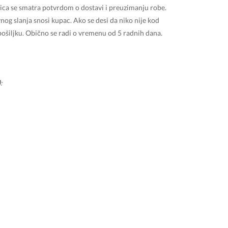
ica se smatra potvrdom o dostavi i preuzimanju robe.
vnog slanja snosi kupac. Ako se desi da niko nije kod
 pošiljku. Obično se radi o vremenu od 5 radnih dana.
)
: