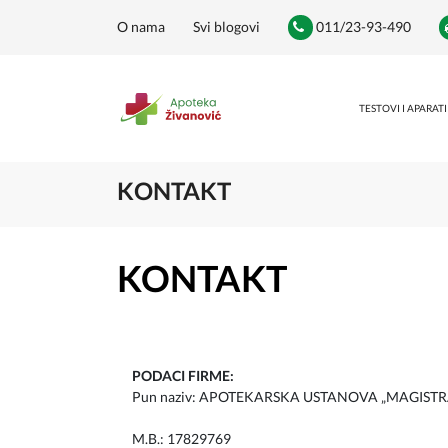
O nama
Svi blogovi
011/23-93-490
TESTOVI I APARATI
KONTAKT
KONTAKT
PODACI FIRME:
Pun naziv: APOTEKARSKA USTANOVA „MAGIST
M.B.: 17829769