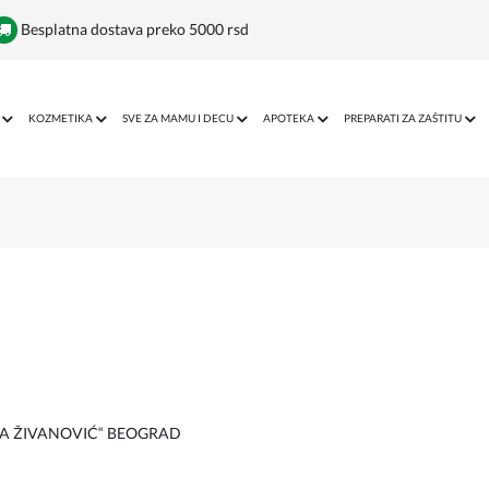
Besplatna dostava preko 5000 rsd
KOZMETIKA
SVE ZA MAMU I DECU
APOTEKA
PREPARATI ZA ZAŠTITU
RA ŽIVANOVIĆ“ BEOGRAD