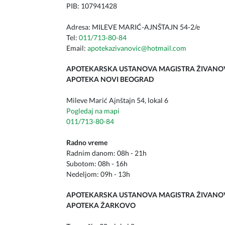
PIB: 107941428
Adresa: MILEVE MARIĆ-AJNŠTAJN 54-2/e
Tel:
011/713-80-84
Email:
apotekazivanovic@hotmail.com
APOTEKARSKA USTANOVA MAGISTRA ŽIVANO
APOTEKA NOVI BEOGRAD
Mileve Marić Ajnštajn 54, lokal 6
Pogledaj na mapi
011/713-80-84
Radno vreme
Radnim danom: 08h - 21h
Subotom: 08h - 16h
Nedeljom: 09h - 13h
APOTEKARSKA USTANOVA MAGISTRA ŽIVANO
APOTEKA ŽARKOVO