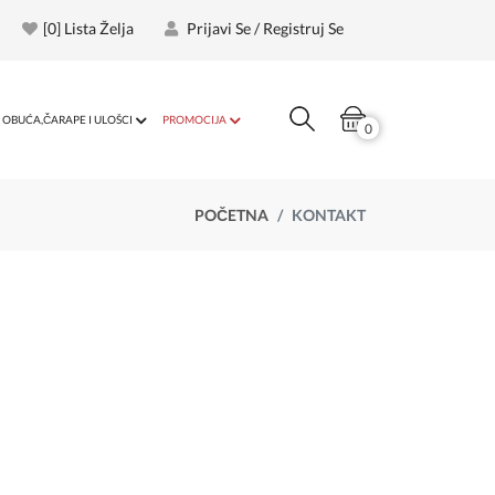
[
0
] Lista Želja
Prijavi Se / Registruj Se
OBUĆA,ČARAPE I ULOŠCI
PROMOCIJA
0
POČETNA
KONTAKT