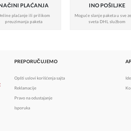
NAČINI
PLAĆANJA
INO
POŠILJKE
nline plaćanje
ili prilikom
Moguće slanje
paketa u sve z
preuzimanja paketa
sveta DHL službom
PREPORUČUJEMO
A
Opšti uslovi korišćenja sajta
Ide
Reklamacije
Ko
Pravo na odustajanje
Isporuka