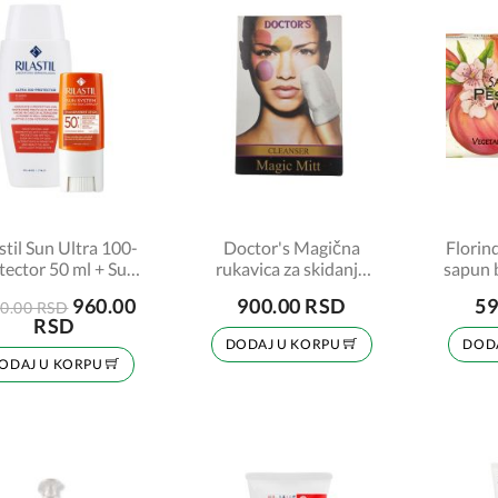
stil Sun Ultra 100-
Doctor's Magična
Florin
tector 50 ml + Sun
rukavica za skidanje
sapun 
tik SPF50 8,5 ml
šminke, 1 komad
Whit
960.00
900.00 RSD
59
0.00 RSD
PROMO
RSD
DODAJ U KORPU
DOD
ODAJ U KORPU