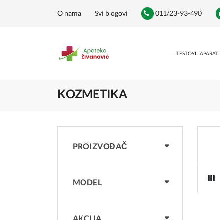
O nama
Svi blogovi
011/23-93-490
TESTOVI I APARATI
KOZMETIKA
PROIZVOĐAČ
MODEL
AKCIJA