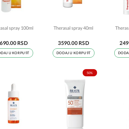
asal spray 100ml
Therasal spray 40ml
Theras
690.00 RSD
3590.00 RSD
249
DAJ U KORPU
DODAJ U KORPU
DODA
50%