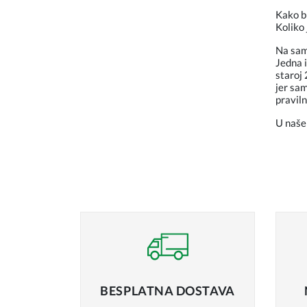
Kako bi
Koliko 
Na samo
Jedna i
staroj 
jer sam
pravil
U naše
BESPLATNA
DOSTAVA