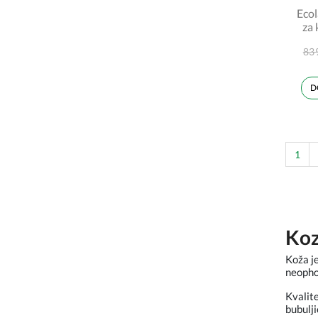
Eco
za 
83
D
1
Ko
Koža je
neopho
Kvalite
bubulji