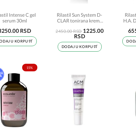
astil Intense C gel
Rilastil Sun System D-
Rilas
serum 30ml
CLAR tonirana krema
H.A. 
spf 50+ light 40ml
3250.00 RSD
1225.00
65
2450.00 RSD
RSD
ODAJ U KORPU
DOD
DODAJ U KORPU
15%