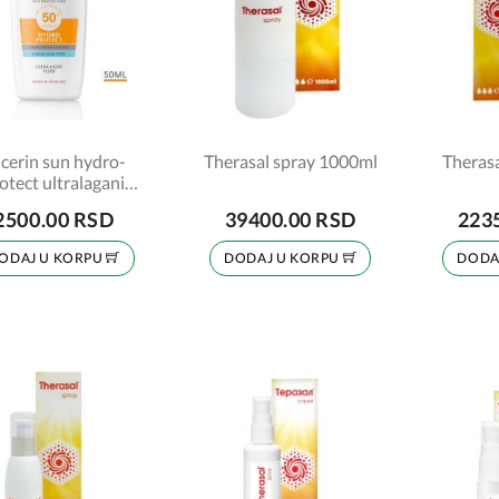
cerin sun hydro-
Therasal spray 1000ml
Therasa
otect ultralagani
uid za lice spf 50+,
2500.00 RSD
39400.00 RSD
223
50ml
ODAJ U KORPU
DODAJ U KORPU
DODA