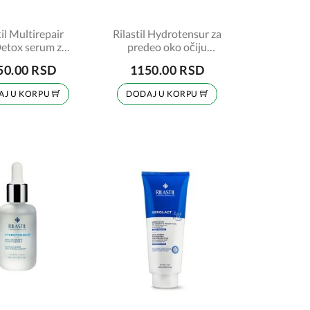
til Multirepair
Rilastil Hydrotensur za
Detox serum za
predeo oko očiju
lice 30ml
protiv bora 15ml
50.00 RSD
1150.00 RSD
AJ U KORPU
DODAJ U KORPU