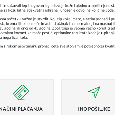
ste sačuvali lep i negovan izgled svoje kože i ujedno usporili njeno s
je za kožu bitna adekvatna ishrana i unošenje dovoljne količine vode, 
m početku, važno je utvrditi koji tip kože imate, a zatim pronaći i p
sta krema ili losion neće imati isti učinak i na normalnoj i na masnoj il
25 godina, ili onoj od 45 godina. Zbog toga je veoma važno koristiti
o takva kozmetika može postići optimalne rezultate kada je u pitanju 
na
nega lica
i tela.
m širokom asortimanu pronaći ćete sve što vam je potrebno za kvali
NAČINI
PLAĆANJA
INO
POŠILJKE