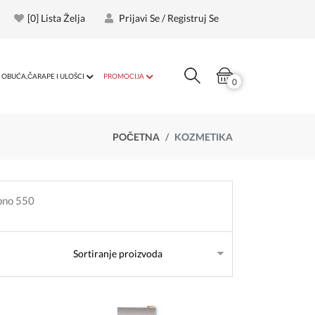
[
0
] Lista Želja
Prijavi Se / Registruj Se
OBUĆA,ČARAPE I ULOŠCI
PROMOCIJA
0
POČETNA
KOZMETIKA
upno 550