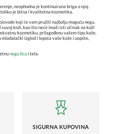
tarenje, neophodna je kontinuirana briga o njoj.
toliko je bitna i kvalitetna kozmetika.
roizvode koji će vam pružiti najbolju moguću negu.
i suvoj koži, kao što neće imati isti učinak na koži
 adekvatnu kozmetiku, prilagođenu vašem tipu kože,
mladalački izgled i lepota vaše kože i uopšte,
tetnu
negu lica
i tela.
SIGURNA
KUPOVINA