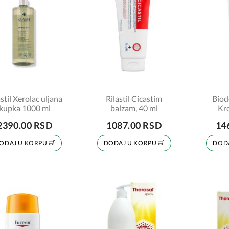
astil Xerolac uljana
Rilastil Cicastim
Biod
kupka 1000 ml
balzam, 40 ml
Kr
2390.00 RSD
1087.00 RSD
14
ODAJ U KORPU
DODAJ U KORPU
DOD