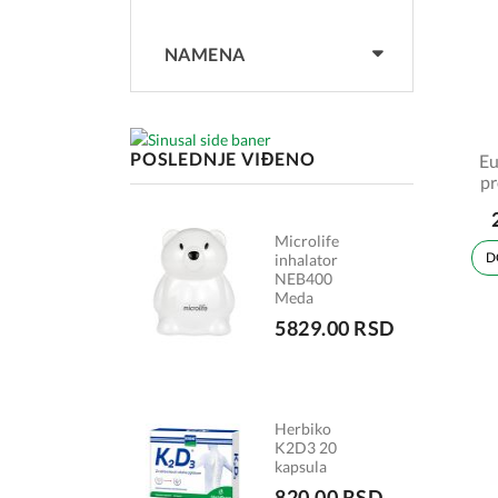
NAMENA
POSLEDNJE VIĐENO
Eu
pr
fl
Microlife
D
inhalator
NEB400
Meda
5829.00 RSD
Herbiko
K2D3 20
kapsula
820.00 RSD