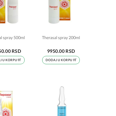
l spray 500ml
Therasal spray 200ml
50.00 RSD
9950.00 RSD
J U KORPU
DODAJ U KORPU