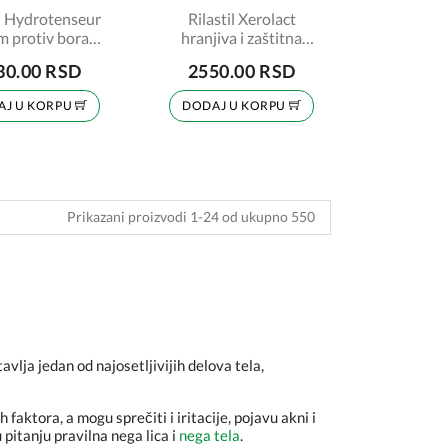
il Hydrotenseur
Rilastil Xerolact
m protiv bora
hranjiva i zaštitna
30ml
bazna krema 400ml
30.00 RSD
2550.00 RSD
AJ U KORPU
DODAJ U KORPU
Next
Prikazani proizvodi 1-24 od ukupno 550
15
16
17
18
19
20
21
22
23
vlja jedan od najosetljivijih delova tela,
 faktora, a mogu sprečiti i iritacije, pojavu akni i
u pitanju pravilna
nega lica
i
nega tela
.