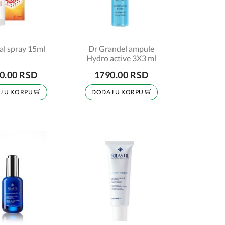
al spray 15ml
Dr Grandel ampule
Hydro active 3X3 ml
0.00 RSD
1790.00 RSD
J U KORPU
DODAJ U KORPU