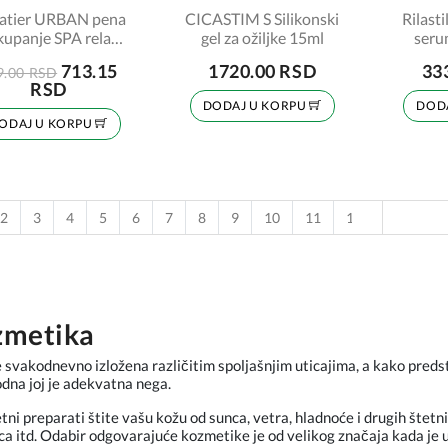
latier URBAN pena
CICASTIM S Silikonski
Rilast
kupanje SPA relax
gel za ožiljke 15ml
seru
600ml
713.15
1720.00 RSD
33
9.00 RSD
RSD
DODAJ U KORPU
DOD
ODAJ U KORPU
2
3
4
5
6
7
8
9
10
11
12
13
14
zmetika
 svakodnevno izložena različitim spoljašnjim uticajima, a kako predsta
dna joj je adekvatna nega.
tni preparati štite vašu kožu od sunca, vetra, hladnoće i drugih štetnih
ca itd. Odabir odgovarajuće kozmetike je od velikog značaja kada je 