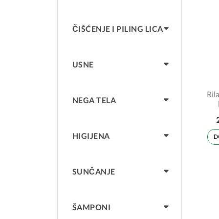
ČIŠĆENJE I PILING LICA
USNE
Ril
NEGA TELA
HIGIJENA
D
SUNČANJE
ŠAMPONI