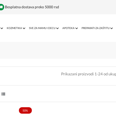
Besplatna dostava preko 5000 rsd
KOZMETIKA
SVE ZA MAMU I DECU
APOTEKA
PREPARATI ZA ZAŠTITU
Prikazani proizvodi 1-24 od uk
50%