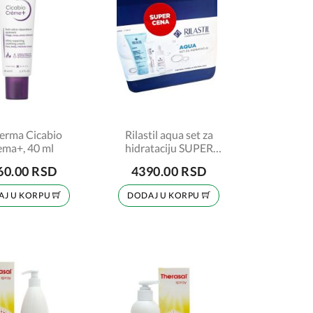
erma Cicabio
Rilastil aqua set za
ema+, 40 ml
hidrataciju SUPER
CENA
60.00 RSD
4390.00 RSD
AJ U KORPU
DODAJ U KORPU