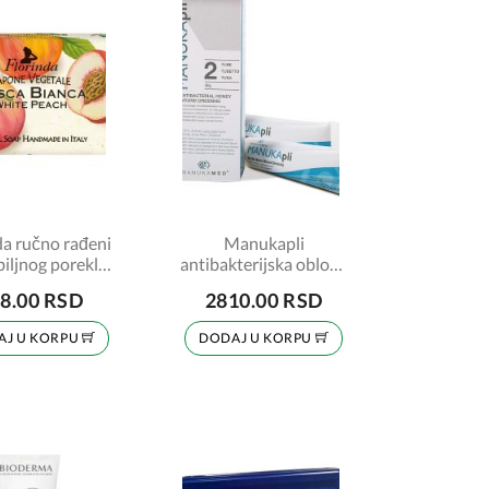
da ručno rađeni
Manukapli
biljnog porekla-
antibakterijska obloga
e Peach 200g
za rane sa medom,
8.00 RSD
2810.00 RSD
2x15 g
AJ U KORPU
DODAJ U KORPU