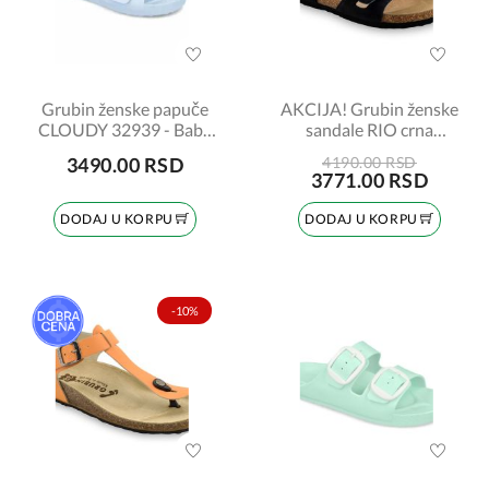
Grubin ženske papuče
AKCIJA! Grubin ženske
CLOUDY 32939 - Baby
sandale RIO crna
plava
broj:38
3490.00 RSD
4190.00 RSD
3771.00 RSD
DODAJ U KORPU
DODAJ U KORPU
-10%