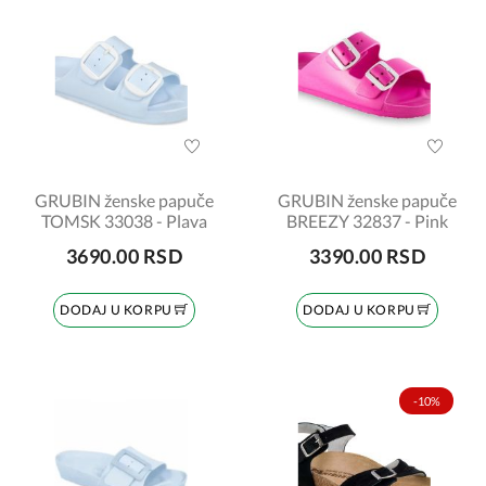
GRUBIN ženske papuče
GRUBIN ženske papuče
TOMSK 33038 - Plava
BREEZY 32837 - Pink
3690.00 RSD
3390.00 RSD
DODAJ U KORPU
DODAJ U KORPU
-10%