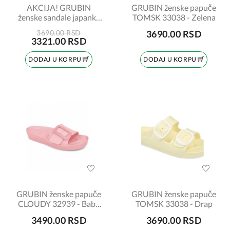
AKCIJA! GRUBIN
GRUBIN ženske papuče
ženske sandale japanke
TOMSK 33038 - Zelena
TOBAGO 953650
3690.00 RSD
3690.00 RSD
kajsija br:37
3321.00 RSD
DODAJ U KORPU
DODAJ U KORPU
GRUBIN ženske papuče
GRUBIN ženske papuče
CLOUDY 32939 - Baby
TOMSK 33038 - Drap
roze
3490.00 RSD
3690.00 RSD