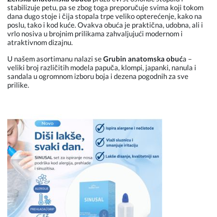
stabilizuje petu, pa se zbog toga preporučuje svima koji tokom
dana dugo stoje i čija stopala trpe veliko opterećenje, kako na
poslu, tako i kod kuće. Ovakva obuća je praktična, udobna, ali i
vrlo nosiva u brojnim prilikama zahvaljujući modernom i
atraktivnom dizajnu.
U našem asortimanu nalazi se
Grubin anatomska obuć
a
–
veliki broj različitih modela papuča, klompi, japanki, nanula i
sandala u ogromnom izboru boja i dezena pogodnih za sve
prilike.