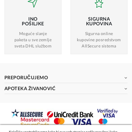
INO
SIGURNA
POŠILJKE
KUPOVINA
Moguće slanje
Sigurna online
paketa u sve zemlje
kupovine posredstvom
sveta DHL službom
AllSecure sistema
PREPORUČUJEMO
APOTEKA ŽIVANOVIĆ
Kolačiće upotrebljavamo kako bi ova web stranica radila pravilno i kako