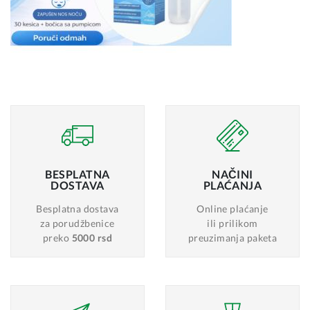
BESPLATNA
NAČINI
DOSTAVA
PLAĆANJA
Besplatna dostava
Online plaćanje
za porudžbenice
ili prilikom
preko
5000 rsd
preuzimanja paketa