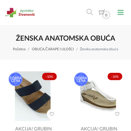
0
ŽENSKA ANATOMSKA OBUĆA
Početna
OBUĆA,ČARAPE I ULOŠCI
Ženska anatomska obuća
-10%
-10%
AKCIJA! GRUBIN
AKCIJA! GRUBIN