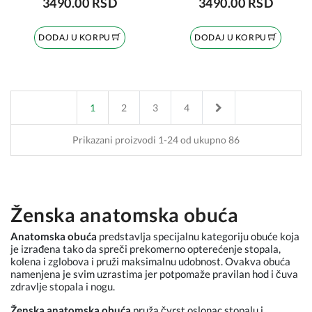
3490.00 RSD
3490.00 RSD
DODAJ U KORPU
DODAJ U KORPU
Next
1
2
3
4
Prikazani proizvodi 1-24 od ukupno 86
Ženska anatomska obuća
Anatomska obuća
predstavlja specijalnu kategoriju obuće koja
je izrađena tako da spreči prekomerno opterećenje stopala,
kolena i zglobova i pruži maksimalnu udobnost. Ovakva obuća
namenjena je svim uzrastima jer potpomaže pravilan hod i čuva
zdravlje stopala i nogu.
Ženska anatomska obuća
pruža čvrst oslonac stopalu i