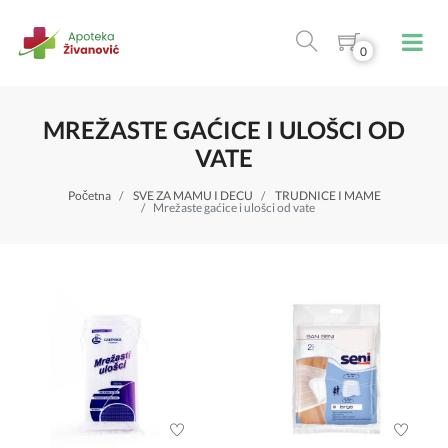
0
MREŽASTE GAĆICE I ULOŠCI OD
VATE
Početna
SVE ZA MAMU I DECU
TRUDNICE I MAME
Mrežaste gaćice i ulošci od vate