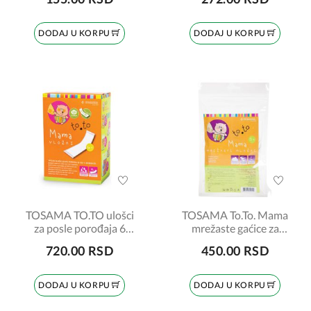
DODAJ U KORPU
DODAJ U KORPU
TOSAMA TO.TO ulošci
TOSAMA To.To. Mama
za posle porođaja 6
mrežaste gaćice za
komada
porodilje L 5kom
720.00 RSD
450.00 RSD
DODAJ U KORPU
DODAJ U KORPU