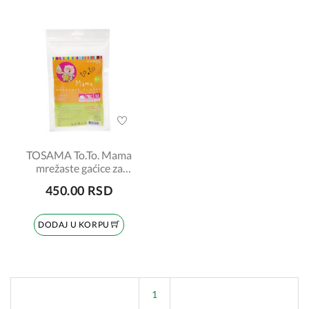
TOSAMA To.To. Mama
mrežaste gaćice za
porodillje M 5kom
450.00 RSD
DODAJ U KORPU
1