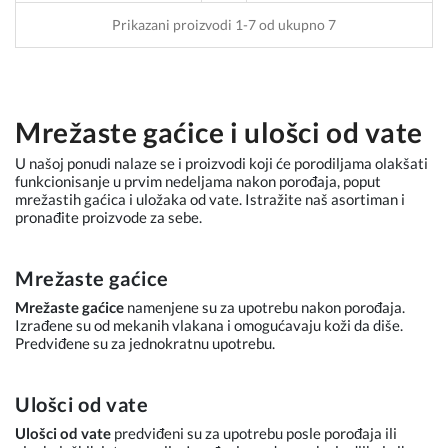
Prikazani proizvodi 1-7 od ukupno 7
Mrežaste gaćice i ulošci od vate
U našoj ponudi nalaze se i proizvodi koji će porodiljama olakšati
funkcionisanje u prvim nedeljama nakon porođaja, poput
mrežastih gaćica i uložaka od vate. Istražite naš asortiman i
pronađite proizvode za sebe.
Mrežaste gaćice
Mrežaste gaćice
namenjene su za upotrebu nakon porođaja.
Izrađene su od mekanih vlakana i omogućavaju koži da diše.
Predviđene su za jednokratnu upotrebu.
Ulošci od vate
Ulošci od vate
predviđeni su za upotrebu posle porođaja ili