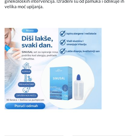
ginekoloških intervencija. Izrađeni su od pamuka i odlikuje ih
velika moć upijanja.