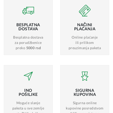
BESPLATNA
NAČINI
DOSTAVA
PLAĆANJA
Besplatna dostava
Online plaćanje
za porudžbenice
ili prilikom
preko
5000 rsd
preuzimanja paketa
INO
SIGURNA
POŠILJKE
KUPOVINA
Moguće slanje
Sigurna online
paketa u sve zemlje
kupovine posredstvom