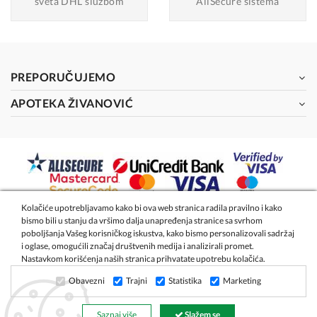
sveta DHL službom
AllSecure sistema
PREPORUČUJEMO
APOTEKA ŽIVANOVIĆ
Kolačiće upotrebljavamo kako bi ova web stranica radila pravilno i kako
bismo bili u stanju da vršimo dalja unapređenja stranice sa svrhom
2026 - Apoteka Magistra Živanović
poboljšanja Vašeg korisničkog iskustva, kako bismo personalizovali sadržaj
i oglase, omogućili značaj društvenih medija i analizirali promet.
Nastavkom korišćenja naših stranica prihvatate upotrebu kolačića.
Izrada internet prodavnice
- Global Webmasters
Obavezni
Trajni
Statistika
Marketing
Filter
Sortiraj
Saznaj više
Slažem se