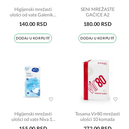
Higijenski mrežasti
SENI MREŽASTE
ulošci od vate Galenika,
GAĆICE A2
10 komada
140.00 RSD
180.00 RSD
DODAJ U KORPU
DODAJ U KORPU
Higijenski mrežasti
Tosama Vir80 mrežasti
ulošci od vate Niva 10
ulošci 10 komada
komada
155.00 RSD
272.00 RSD