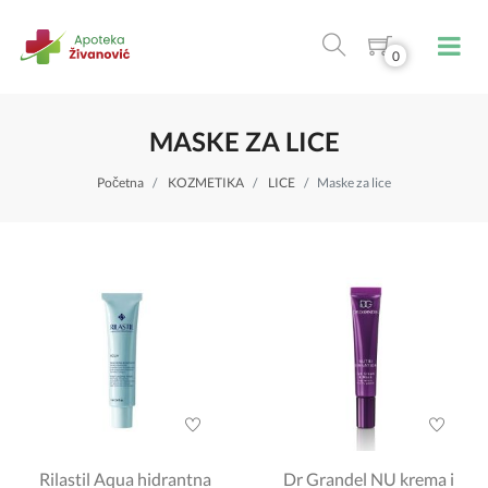
0
MASKE ZA LICE
Početna
KOZMETIKA
LICE
Maske za lice
Rilastil Aqua hidrantna
Dr Grandel NU krema i