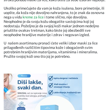
Ukoliko primećujete da vam je koža isušena, bore primetnije, ili
uopšte, da koža nije dovoljno nahranjena, to je znak da osnovna
nega u vidu
kreme za lice
i tome slično, nije dovoljna.
Neophodno je da svoju kožu obogatite sastojcima koji joj
nedostaju. Poželjno je da svojoj koži makar jednom nedeljno
priuštite ovakav tretman, kako biste joj obezbedili sve
neophodne hranljive materije i zdrav i negovan izgled.
U
našem asortimanu pronaći ćete veliki izbor maski za lice
prilagođenih različitim tipovima kože i obogaćenih svim
potrebnim hranljivim materijama, vitaminima i mineralima.
Pružite svojoj koži ono što joj je potrebno.