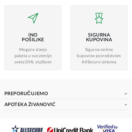
INO
SIGURNA
POŠILJKE
KUPOVINA
Moguće slanje
Sigurna online
paketa u sve zemlje
kupovine posredstvom
sveta DHL službom
AllSecure sistema
PREPORUČUJEMO
APOTEKA ŽIVANOVIĆ