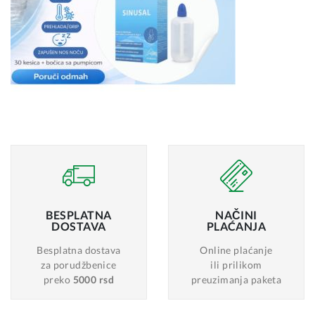
BESPLATNA
NAČINI
DOSTAVA
PLAĆANJA
Besplatna dostava
Online plaćanje
za porudžbenice
ili prilikom
preko
5000 rsd
preuzimanja paketa