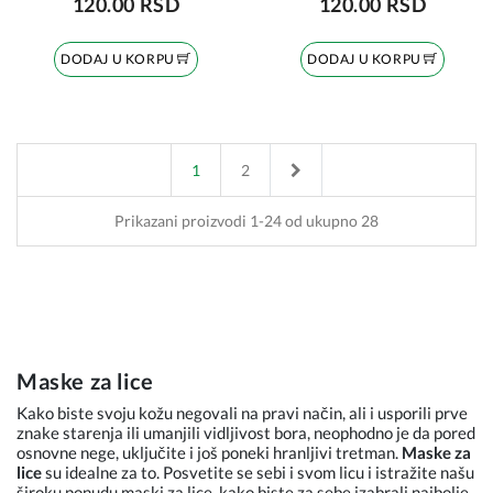
120.00 RSD
120.00 RSD
DODAJ U KORPU
DODAJ U KORPU
Next
1
2
Prikazani proizvodi 1-24 od ukupno 28
Maske za lice
Kako biste svoju kožu negovali na pravi način, ali i usporili prve
znake starenja ili umanjili vidljivost bora, neophodno je da pored
osnovne nege, uključite i još poneki hranljivi tretman.
Maske za
lice
su idealne za to. Posvetite se sebi i svom licu i istražite našu
široku ponudu maski za lice, kako biste za sebe izabrali najbolje.