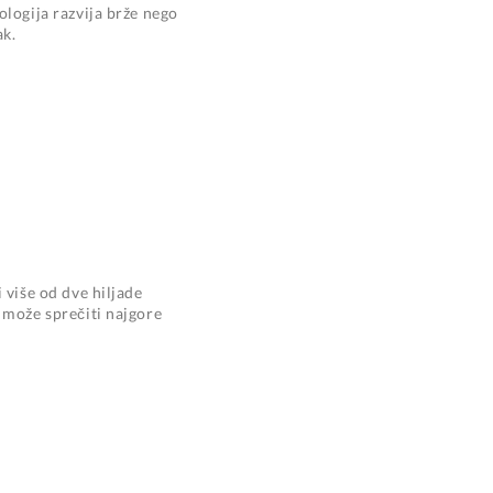
ologija razvija brže nego
ak.
 više od dve hiljade
 može sprečiti najgore