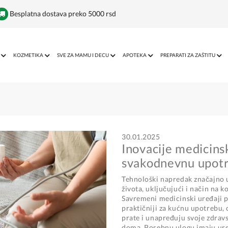
Besplatna dostava preko 5000 rsd
KOZMETIKA
SVE ZA MAMU I DECU
APOTEKA
PREPARATI ZA ZAŠTITU
30.01.2025
Inovacije medicins
svakodnevnu upot
Tehnološki napredak značajno u
života, uključujući i način na 
Savremeni medicinski uređaji po
praktičniji za kućnu upotrebu,
prate i unapređuju svoje zdrav
doma. Posebnu ulogu imaju ure