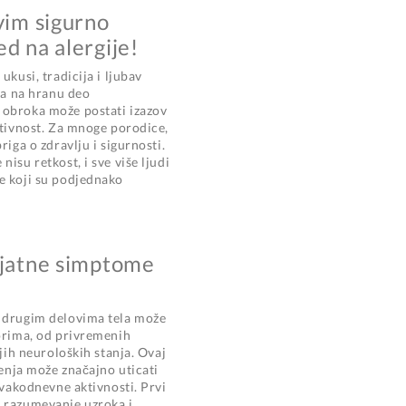
vim sigurno
d na alergije!
ukusi, tradicija i ljubav
ija na hranu deo
 obroka može postati izazov
ativnost. Za mnoge porodice,
riga o zdravlju i sigurnosti.
isu retkost, i sve više ljudi
e koji su podjednako
ijatne simptome
i drugim delovima tela može
torima, od privremenih
ijih neuroloških stanja. Ovaj
jenja može značajno uticati
 svakodnevne aktivnosti. Prvi
e razumevanje uzroka i