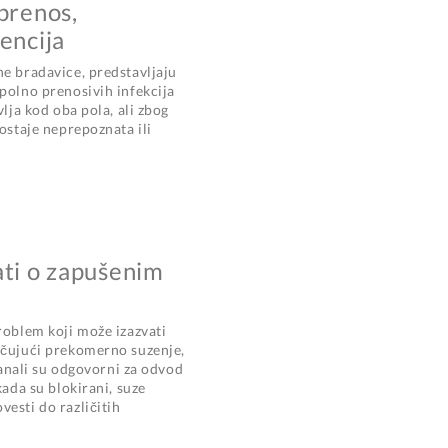
 prenos,
encija
ne bradavice, predstavljaju
polno prenosivih infekcija
vlja kod oba pola, ali zbog
 ostaje neprepoznata ili
ati o zapušenim
roblem koji može izazvati
učujući prekomerno suzenje,
 kanali su odgovorni za odvod
kada su blokirani, suze
esti do različitih