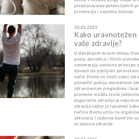
prepoznavanje potencijalnih pr
prevenciju i uspešno lečenje.
20.01.2025
Kako uravnotežen 
vaše zdravlje?
U današnjem brzom tempu život
posla, porodice i ličnih potreb
zanemaruju osnovne principe z
dovesti do ozbiljnih zdravstve
način života ne znači samo zdrav
posvetiti pažnju mentalnom zd
zdravstvenim pregledima i kva
promene možda zvuče jednostavn
dugoročno zdravlje je neprocen
zdravlja važno je razumeti kako 
načina života utiču na organizam
aktivnost i redovne kontrole s
se zasniva zdravlje.