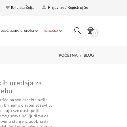
[
0
] Lista Želja
Prijavi Se / Registruj Se
OBUĆA,ČARAPE I ULOŠCI
PROMOCIJA
0
POČETNA
BLOG
kih uređaja za
rebu
tiče na sve aspekte naših
koji brinemo o svom zdravlju.
staju sve dostupniji i
 omogućavajući ljudima da
stveno stanje iz udobnosti
đaji koji omogućavaju rano