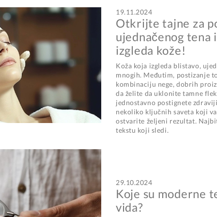
19.11.2024
Otkrijte tajne za p
ujednačenog tena i
izgleda kože!
Koža koja izgleda blistavo, ujed
mnogih. Međutim, postizanje t
kombinaciju nege, dobrih proizv
da želite da uklonite tamne flek
jednostavno postignete zdraviji
nekoliko ključnih saveta koji
ostvarite željeni rezultat. Najb
tekstu koji sledi.
29.10.2024
Koje su moderne t
vida?