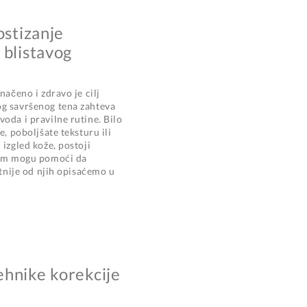
ostizanje
 blistavog
načeno i zdravo je cilj
og savršenog tena zahteva
oda i pravilne rutine. Bilo
e, poboljšate teksturu ili
 izgled kože, postoji
 vam mogu pomoći da
itnije od njih opisaćemo u
ehnike korekcije