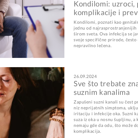
Kondilomi: uzroci,
komplikacije i prev
Kondilomi, poznati kao genital
jednu od najrasprostranjenijih 
širom sveta. Ova infekcija se ja
svoje specifične prirode, često
nepravilno lečena.
26.09.2024
Sve što trebate zn
suznim kanalima
Zapušeni suzni kanali su čest p
niz neprijatnih simptoma, uklj
iritaciju i infekcije oka. Suzni
suza iz oka u nosnu šupljinu, a 
nemaju gde da odu, što može dov
komplikacija.