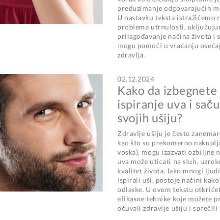
preduzimanje odgovarajućih me
U nastavku teksta istražićemo 
problema utrnulosti, uključujuć
prilagođavanje načina života i 
mogu pomoći u vraćanju osećaj
zdravlja.
02.12.2024
Kako da izbegnete 
ispiranje uva i sač
svojih ušiju?
Zdravlje ušiju je često zanemar
kao što su prekomerno nakuplj
voska), mogu izazvati ozbiljne
uva može uticati na sluh, uzrok
kvalitet života. Iako mnogi ljud
ispirali uši, postoje načini kak
odlaske. U ovom tekstu otkriće
efikasne tehnike koje možete p
očuvali zdravlje ušiju i spreči