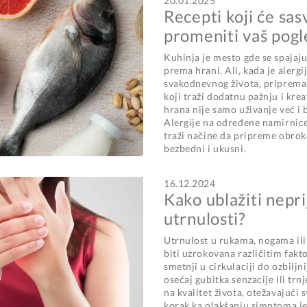
20.01.2025
Recepti koji će sas
promeniti vaš pogle
Kuhinja je mesto gde se spajaju 
prema hrani. Ali, kada je alerg
svakodnevnog života, priprema
koji traži dodatnu pažnju i kre
hrana nije samo uživanje već i b
Alergije na određene namirnice n
traži načine da pripreme obrok
bezbedni i ukusni.
16.12.2024
Kako ublažiti nepr
utrnulosti?
Utrnulost u rukama, nogama il
biti uzrokovana različitim fak
smetnji u cirkulaciji do ozbiljn
osećaj gubitka senzacije ili trn
na kvalitet života, otežavajući
korak ka olakšanju simptoma j