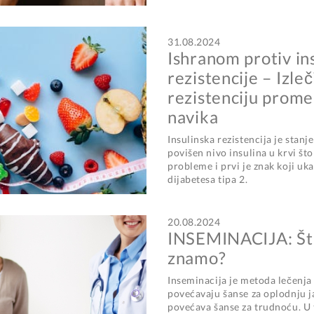
31.08.2024
Ishranom protiv in
rezistencije – Izleč
rezistenciju prom
navika
Insulinska rezistencija je stanj
povišen nivo insulina u krvi št
probleme i prvi je znak koji uk
dijabetesa tipa 2.
20.08.2024
INSEMINACIJA: Šta
znamo?
Inseminacija je metoda lečenja i
povećavaju šanse za oplodnju j
povećava šanse za trudnoću. U 