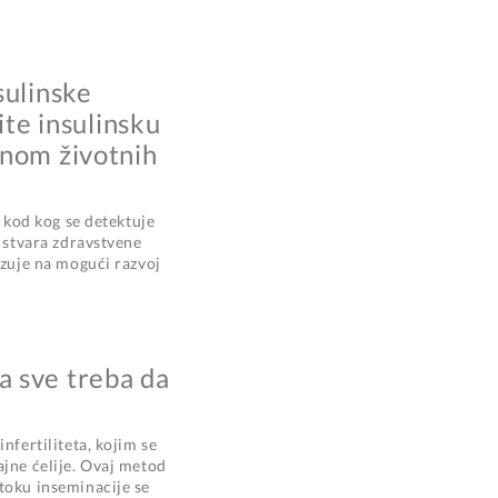
sulinske
ite insulinsku
enom životnih
e kod kog se detektuje
o stvara zdravstvene
azuje na mogući razvoj
 sve treba da
nfertiliteta, kojim se
ajne ćelije. Ovaj metod
toku inseminacije se