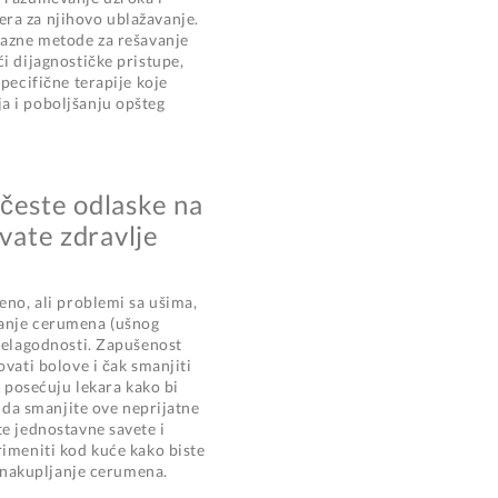
ra za njihovo ublažavanje.
razne metode za rešavanje
i dijagnostičke pristupe,
specifične terapije koje
a i poboljšanju opšteg
česte odlaske na
uvate zdravlje
eno, ali problemi sa ušima,
anje cerumena (ušnog
 nelagodnosti. Zapušenost
ovati bolove i čak smanjiti
i posećuju lekara kako bi
o da smanjite ove neprijatne
te jednostavne savete i
rimeniti kod kuće kako biste
li nakupljanje cerumena.