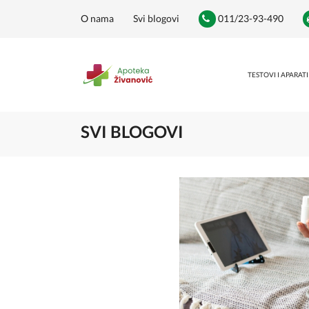
O nama
Svi blogovi
011/23-93-490
TESTOVI I APARATI
SVI BLOGOVI