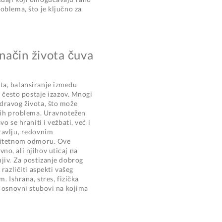
oblema, što je ključno za
način života čuva
a, balansiranje između
a često postaje izazov. Mnogi
dravog života, što može
nih problema. Uravnotežen
o se hraniti i vežbati, već i
ravlju, redovnim
litetnom odmoru. Ove
o, ali njihov uticaj na
jiv. Za postizanje dobrog
različiti aspekti vašeg
. Ishrana, stres, fizička
u osnovni stubovi na kojima