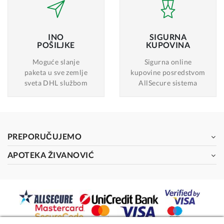
INO
SIGURNA
POŠILJKE
KUPOVINA
Moguće slanje
Sigurna online
paketa u sve zemlje
kupovine posredstvom
sveta DHL službom
AllSecure sistema
PREPORUČUJEMO
APOTEKA ŽIVANOVIĆ