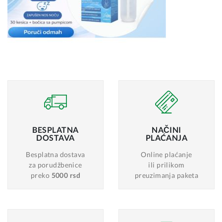
BESPLATNA
NAČINI
DOSTAVA
PLAĆANJA
Besplatna dostava
Online plaćanje
za porudžbenice
ili prilikom
preko
5000 rsd
preuzimanja paketa