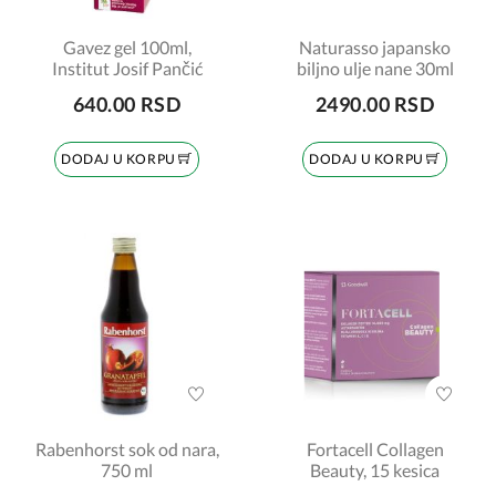
Gavez gel 100ml,
Naturasso japansko
Institut Josif Pančić
biljno ulje nane 30ml
640.00 RSD
2490.00 RSD
DODAJ U KORPU
DODAJ U KORPU
Rabenhorst sok od nara,
Fortacell Collagen
750 ml
Beauty, 15 kesica