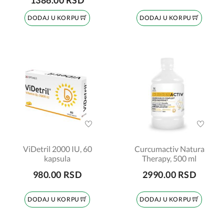
1386.00 RSD
DODAJ U KORPU
DODAJ U KORPU
ViDetril 2000 IU, 60
Curcumactiv Natura
kapsula
Therapy, 500 ml
980.00 RSD
2990.00 RSD
DODAJ U KORPU
DODAJ U KORPU