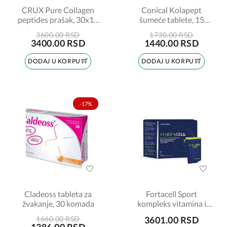
CRUX Pure Collagen
Conical Kolapept
peptides prašak, 30x10
šumeće tablete, 15
g kesica
komada
3600.00 RSD
1730.00 RSD
3400.00 RSD
1440.00 RSD
DODAJ U KORPU
DODAJ U KORPU
-17%
Cladeoss tableta za
Fortacell Sport
žvakanje, 30 komada
kompleks vitamina i
minerala, 15 kesica
1660.00 RSD
3601.00 RSD