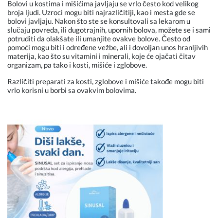
Bolovi u kostima i mišićima javljaju se vrlo često kod velikog
broja ljudi. Uzroci mogu biti najrazličitiji, kao i mesta gde se
bolovi javljaju. Nakon što ste se konsultovali sa lekarom u
slučaju povreda, ili dugotrajnih, upornih bolova, možete se i sami
potruditi da olakšate ili umanjite ovakve bolove. Često od
pomoći mogu biti i određene vežbe, ali i dovoljan unos hranljivih
materija, kao što su vitamini i minerali, koje će ojačati čitav
organizam, pa tako i kosti, mišiće i zglobove.
Različiti preparati za kosti, zglobove i mišiće takođe mogu biti
vrlo korisni u borbi sa ovakvim bolovima.