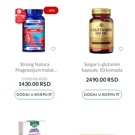
-10%
Strong Natura
Solgar L-glutamin
Magnezijum malat
kapsule, 50 komada
100mg 60 tableta
1590.00 RSD
2490.00 RSD
1430.00 RSD
DODAJ U KORPU
DODAJ U KORPU