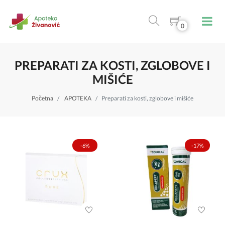
0
PREPARATI ZA KOSTI, ZGLOBOVE I
MIŠIĆE
Početna
APOTEKA
Preparati za kosti, zglobove i mišiće
-6%
-17%