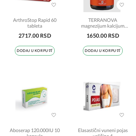
ArthroStop Rapid 60
TERRANOVA
tableta
magnezijum kalcijum
kompleks 2:1, 50
2717.00 RSD
1650.00 RSD
kapsula
DODAJ U KORPU
DODAJ U KORPU
Aboserap 120.000IU 10
Elasastični vuneni pojas
kapsula
veličina 4