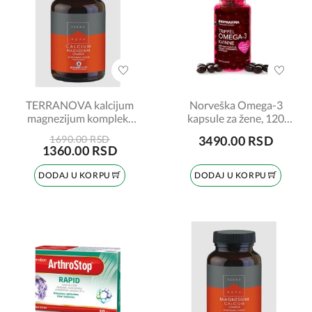
TERRANOVA kalcijum
Norveška Omega-3
magnezijum kompleks
kapsule za žene, 120
2:1, 50 kapsula
komada
1690.00 RSD
3490.00 RSD
1360.00 RSD
DODAJ U KORPU
DODAJ U KORPU