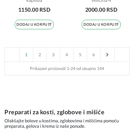
1150.00 RSD
2000.00 RSD
DODAJ U KORPU
DODAJ U KORPU
Next
1
2
3
4
5
6
Prikazani proizvodi 1-24 od ukupno 144
Preparati za kosti, zglobove i mišiće
Olakšajte bolove u kostima, zglobovima i mišićima pomoću
preparata, gelova i krema iz naše ponude.