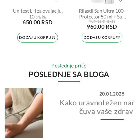
Unitest LH za ovulaciju,
Rilastil Sun Ultra 100-
10 traka
Protector 50 ml + Sun
650.00 RSD
1920.00 RSD
stik SPF50 8,5 ml
960.00 RSD
PROMO
DODAJ U KORPU
DODAJ U KORPU
Poslednje priče
POSLEDNJE SA BLOGA