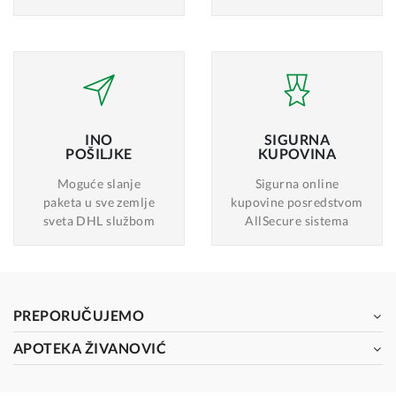
INO
SIGURNA
POŠILJKE
KUPOVINA
Moguće slanje
Sigurna online
paketa u sve zemlje
kupovine posredstvom
sveta DHL službom
AllSecure sistema
PREPORUČUJEMO
APOTEKA ŽIVANOVIĆ