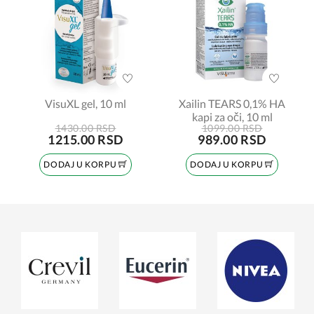
VisuXL gel, 10 ml
Xailin TEARS 0,1% HA
kapi za oči, 10 ml
1430.00 RSD
1099.00 RSD
1215.00 RSD
989.00 RSD
DODAJ U KORPU
DODAJ U KORPU