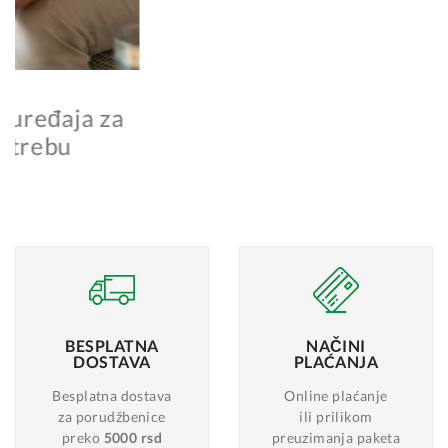
20.01.2025
Kako uravnotežen način života
čuva vaše zdravlje?
BESPLATNA
NAČINI
DOSTAVA
PLAĆANJA
Besplatna dostava
Online plaćanje
za porudžbenice
ili prilikom
preko
5000 rsd
preuzimanja paketa