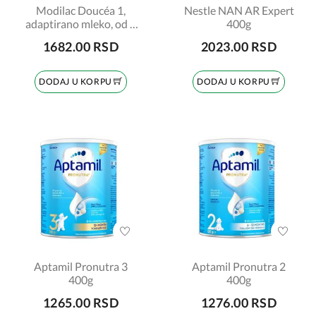
Modilac Doucéa 1,
Nestle NAN AR Expert
adaptirano mleko, od 0
400g
do 6 meseci, 400gr
1682.00 RSD
2023.00 RSD
DODAJ U KORPU
DODAJ U KORPU
Aptamil Pronutra 3
Aptamil Pronutra 2
400g
400g
1265.00 RSD
1276.00 RSD