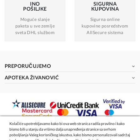
INO
SIGURNA
POŠILJKE
KUPOVINA
Moguće slanje
Sigurna online
paketa u sve zemlje
kupovine posredstvom
sveta DHL službom
AllSecure sistema
PREPORUČUJEMO
APOTEKA ŽIVANOVIĆ
Kolačiće upotrebljavamo kako bi ova web stranica radila pravilno i kako
bismo bili u stanju da vršimo dalja unapređenja stranice sa svrhom
2026 - Apoteka Magistra Živanović
poboljšanja Vašeg korisničkog iskustva, kako bismo personalizovali sadržaj