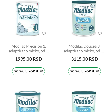
Modilac Précision 1,
Modilac Doucéa 3,
adaptirano mleko, od 0
adaptirano mleko, od 12
do 6 meseci, 700gr
do 36 meseci, 820gr
1995.00 RSD
3115.00 RSD
DODAJ U KORPU
DODAJ U KORPU