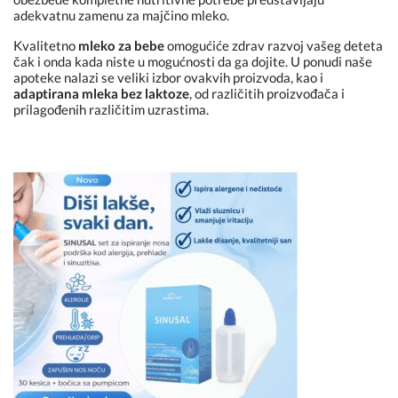
adekvatnu zamenu za majčino mleko.
Kvalitetno
mleko za bebe
omogućiće zdrav razvoj vašeg deteta
čak i onda kada niste u mogućnosti da ga dojite. U ponudi naše
apoteke nalazi se veliki izbor ovakvih proizvoda, kao i
adaptirana mleka bez laktoze
, od različitih proizvođača i
prilagođenih različitim uzrastima.