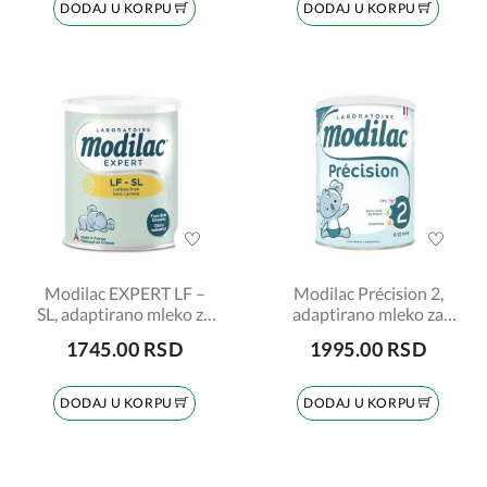
DODAJ U KORPU
DODAJ U KORPU
Modilac EXPERT LF –
Modilac Précision 2,
SL, adaptirano mleko za
adaptirano mleko za
bebe, za uzrast odojčadi
bebe, od 6 do 12 meseci,
1745.00 RSD
1995.00 RSD
od rođenja, 400gr
700gr
DODAJ U KORPU
DODAJ U KORPU