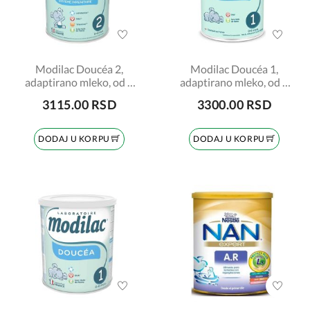
Modilac Doucéa 2,
Modilac Doucéa 1,
adaptirano mleko, od 6
adaptirano mleko, od 0
do 12 meseci, 820gr
do 6 meseci, 820gr
3115.00 RSD
3300.00 RSD
DODAJ U KORPU
DODAJ U KORPU