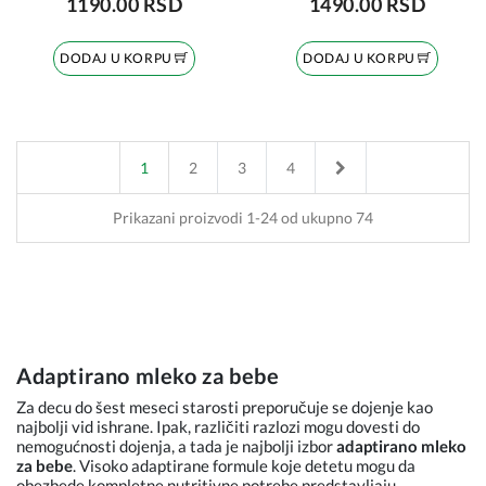
1190.00 RSD
1490.00 RSD
DODAJ U KORPU
DODAJ U KORPU
Next
1
2
3
4
Prikazani proizvodi 1-24 od ukupno 74
Adaptirano mleko za bebe
Za decu do šest meseci starosti preporučuje se dojenje kao
najbolji vid ishrane. Ipak, različiti razlozi mogu dovesti do
nemogućnosti dojenja, a tada je najbolji izbor
adaptirano mleko
za bebe
. Visoko adaptirane formule koje detetu mogu da
obezbede kompletne nutritivne potrebe predstavljaju