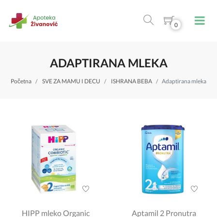
0
ADAPTIRANA MLEKA
Početna
SVE ZA MAMU I DECU
ISHRANA BEBA
Adaptirana mleka
HIPP mleko Organic
Aptamil 2 Pronutra