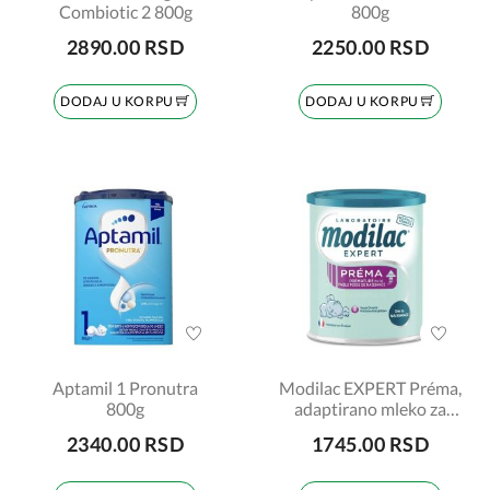
Combiotic 2 800g
800g
2890.00 RSD
2250.00 RSD
DODAJ U KORPU
DODAJ U KORPU
Aptamil 1 Pronutra
Modilac EXPERT Préma,
800g
adaptirano mleko za
bebe, za uzrast odojčadi
2340.00 RSD
1745.00 RSD
od rođenja do 3. godine,
400gr