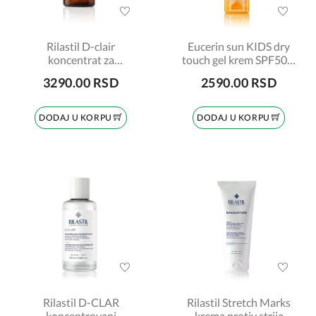
Rilastil D-clair
Eucerin sun KIDS dry
koncentrat za
touch gel krem SPF50+,
depigmentaciju 30ml
200ml
3290.00 RSD
2590.00 RSD
DODAJ U KORPU
DODAJ U KORPU
Rilastil D-CLAR
Rilastil Stretch Marks
koncentrovani
krema protiv strija