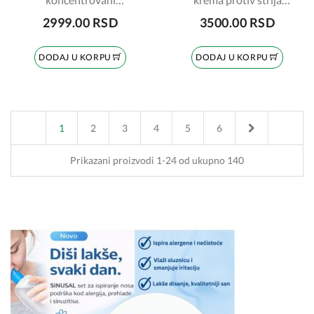
mikropiling za
200ml
2999.00 RSD
3500.00 RSD
depigmentaciju 100ml
DODAJ U KORPU
DODAJ U KORPU
Next
1
2
3
4
5
6
Prikazani proizvodi 1-24 od ukupno 140