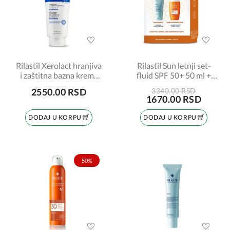
Rilastil Xerolact hranjiva
Rilastil Sun letnji set-
i zaštitna bazna krema
fluid SPF 50+ 50 ml +
400ml
emulzija za čišćenje lica
2550.00 RSD
3340.00 RSD
100 ml
1670.00 RSD
DODAJ U KORPU
DODAJ U KORPU
50%