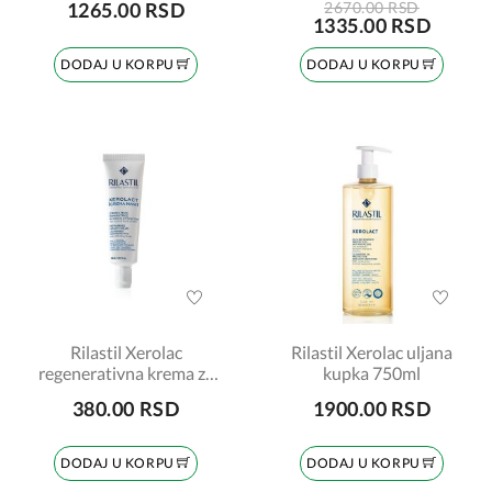
1265.00 RSD
2670.00 RSD
1335.00 RSD
DODAJ U KORPU
DODAJ U KORPU
Rilastil Xerolac
Rilastil Xerolac uljana
regenerativna krema za
kupka 750ml
ruke 30ml
380.00 RSD
1900.00 RSD
DODAJ U KORPU
DODAJ U KORPU