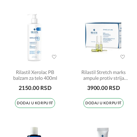
Rilastil Xerolac PB
Rilastil Stretch marks
balzam za telo 400ml
ampule protiv strija
10x5ml
2150.00 RSD
3900.00 RSD
DODAJ U KORPU
DODAJ U KORPU