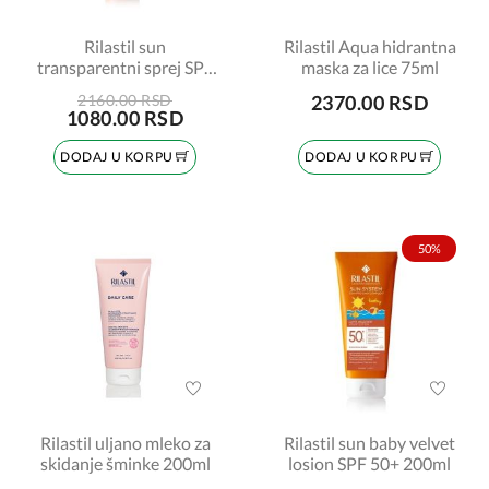
Rilastil sun
Rilastil Aqua hidrantna
transparentni sprej SPF
maska za lice 75ml
30 200ml
2160.00 RSD
2370.00 RSD
1080.00 RSD
DODAJ U KORPU
DODAJ U KORPU
50%
Rilastil uljano mleko za
Rilastil sun baby velvet
skidanje šminke 200ml
losion SPF 50+ 200ml