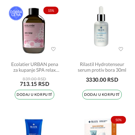
15%
Ecolatier URBAN pena
Rilastil Hydrotenseur
za kupanje SPA relax
serum protiv bora 30ml
600ml
839.00 RSD
3330.00 RSD
713.15 RSD
DODAJ U KORPU
DODAJ U KORPU
50%