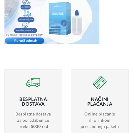
BESPLATNA
NAČINI
DOSTAVA
PLAĆANJA
Besplatna dostava
Online plaćanje
za porudžbenice
ili prilikom
preko
5000 rsd
preuzimanja paketa