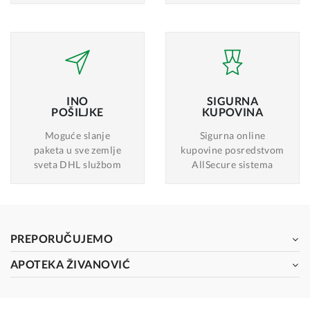
INO
SIGURNA
POŠILJKE
KUPOVINA
Moguće slanje
Sigurna online
paketa u sve zemlje
kupovine posredstvom
sveta DHL službom
AllSecure sistema
PREPORUČUJEMO
APOTEKA ŽIVANOVIĆ