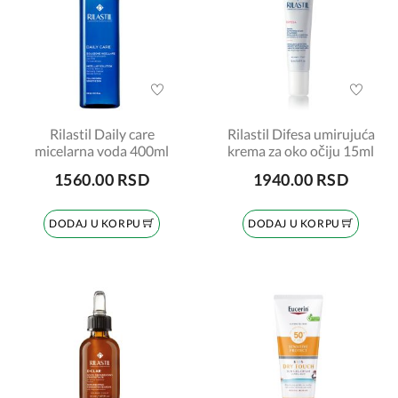
Rilastil Daily care
Rilastil Difesa umirujuća
micelarna voda 400ml
krema za oko očiju 15ml
1560.00 RSD
1940.00 RSD
DODAJ U KORPU
DODAJ U KORPU