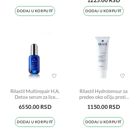
1225.00 RSD
DODAJ U KORPU
DODAJ U KORPU
Rilastil Multirepair H.A.
Rilastil Hydrotensur za
Detox serum za lice
predeo oko očiju protiv
30ml
bora 15ml
6550.00 RSD
1150.00 RSD
DODAJ U KORPU
DODAJ U KORPU