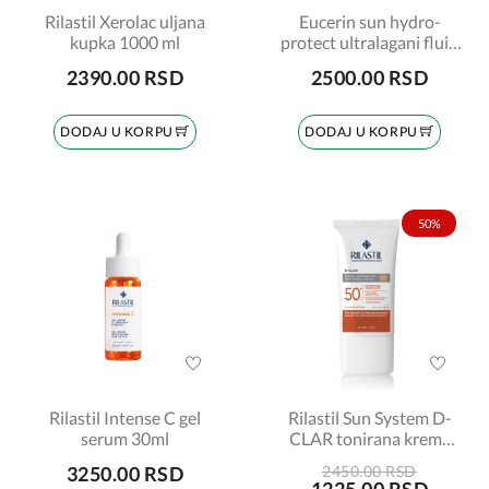
Rilastil Xerolac uljana
Eucerin sun hydro-
kupka 1000 ml
protect ultralagani fluid
za lice spf 50+, 50ml
2390.00 RSD
2500.00 RSD
DODAJ U KORPU
DODAJ U KORPU
50%
Rilastil Intense C gel
Rilastil Sun System D-
serum 30ml
CLAR tonirana krema
spf 50+ light 40ml
3250.00 RSD
2450.00 RSD