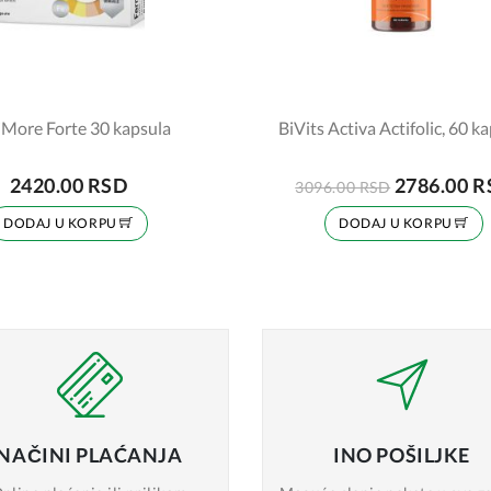
iMore Forte 30 kapsula
BiVits Activa Actifolic, 60 k
2420.00 RSD
2786.00 
3096.00 RSD
DODAJ U KORPU
DODAJ U KORPU
NAČINI
PLAĆANJA
INO
POŠILJKE