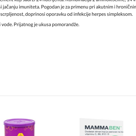
jačanju imuniteta. Pogodan je za primenu pri akutnim i hroničnim
iscrpljenost, doprinosi oporavku od infekcije herpes simpleksom.
ši vode. Prijatnog je ukusa pomorandže.