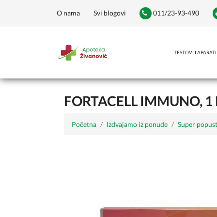
O nama
Svi blogovi
011/23-93-490
TESTOVI I APARATI
FORTACELL IMMUNO, 1
Početna
Izdvajamo iz ponude
Super popust