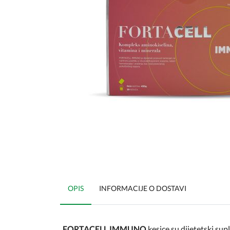
OPIS
INFORMACIJE O DOSTAVI
FORTACELL IMMUNO
kesice su dijetetski su