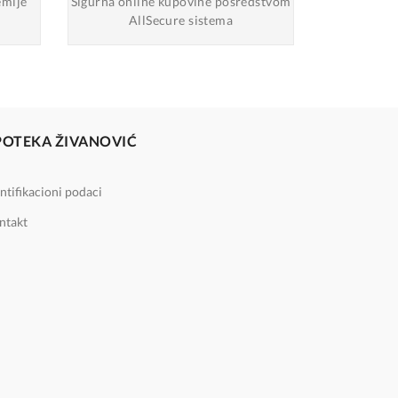
emlje
Sigurna online
kupovine posredstvom
AllSecure sistema
POTEKA ŽIVANOVIĆ
ntifikacioni podaci
ntakt