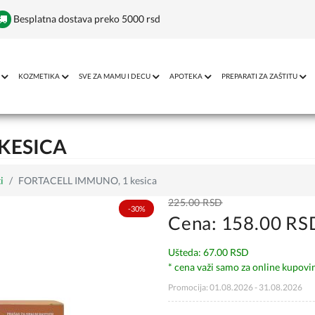
Besplatna dostava preko 5000 rsd
KOZMETIKA
SVE ZA MAMU I DECU
APOTEKA
PREPARATI ZA ZAŠTITU
 KESICA
i
FORTACELL IMMUNO, 1 kesica
225.00 RSD
-30%
Cena: 158.00 RS
Ušteda: 67.00 RSD
* cena važi samo za online kupovi
Promocija: 01.08.2026 - 31.08.2026