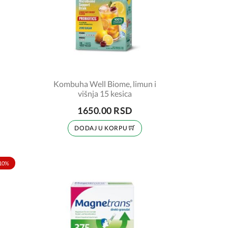
Kombuha Well Biome, limun i
višnja 15 kesica
1650.00 RSD
DODAJ U KORPU
10%