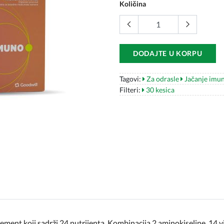
Količina
DODAJTE U KORPU
Tagovi:
Za odrasle
Jačanje imun
Filteri:
30 kesica
plement koji sadrži 24 nutrijenta. Kombinacija 2 aminokiseline, 14