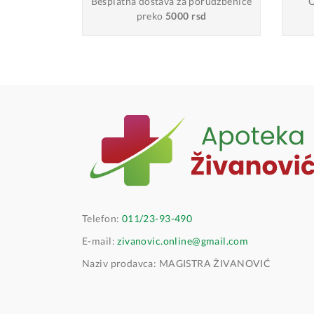
Besplatna dostava
za porudžbenice
O
preko
5000 rsd
Telefon:
011/23-93-490
E-mail:
zivanovic.online@gmail.com
Naziv prodavca: MAGISTRA ŽIVANOVIĆ