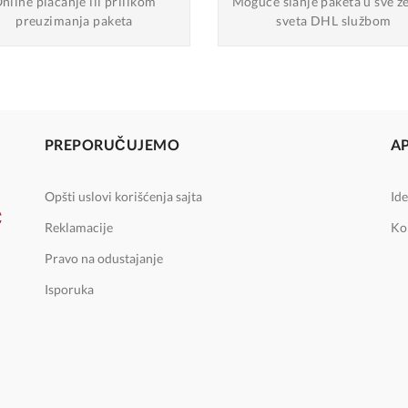
nline plaćanje
ili prilikom
Moguće slanje
paketa u sve z
preuzimanja paketa
sveta DHL službom
PREPORUČUJEMO
A
Opšti uslovi korišćenja sajta
Ide
Reklamacije
Ko
Pravo na odustajanje
Isporuka