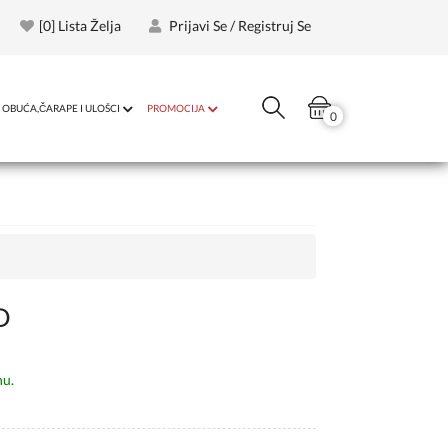
[
0
] Lista Želja
Prijavi Se / Registruj Se
OBUĆA,ČARAPE I ULOŠCI
PROMOCIJA
0
D
nu.