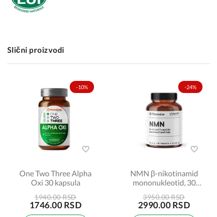
Slični proizvodi
-10%
-24%
One Two Three Alpha
NMN β-nikotinamid
Oxi 30 kapsula
mononukleotid, 30
kapsula
1940.00 RSD
3950.00 RSD
1746.00 RSD
2990.00 RSD