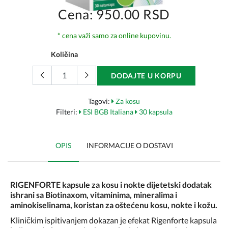
Cena: 950.00 RSD
* cena važi samo za online kupovinu.
Količina
DODAJTE U KORPU
Tagovi:
Za kosu
Filteri:
ESI BGB Italiana
30 kapsula
OPIS
INFORMACIJE O DOSTAVI
RIGENFORTE kapsule za kosu i nokte dijetetski dodatak
ishrani sa Biotinaxom, vitaminima, mineralima i
aminokiselinama, koristan za oštećenu kosu, nokte i kožu.
Kliničkim ispitivanjem dokazan je efekat Rigenforte kapsula