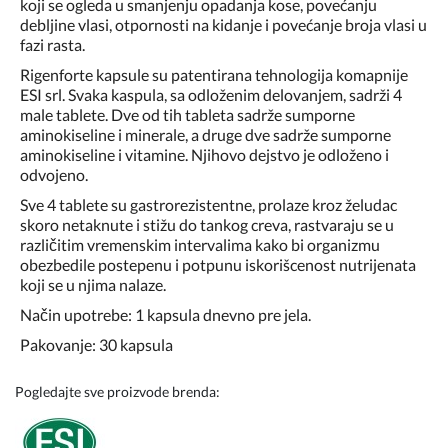
koji se ogleda u smanjenju opadanja kose, povećanju
debljine vlasi, otpornosti na kidanje i povećanje broja vlasi u
fazi rasta.
Rigenforte kapsule su patentirana tehnologija komapnije
ESI srl. Svaka kaspula, sa odloženim delovanjem, sadrži 4
male tablete. Dve od tih tableta sadrže sumporne
aminokiseline i minerale, a druge dve sadrže sumporne
aminokiseline i vitamine. Njihovo dejstvo je odloženo i
odvojeno.
Sve 4 tablete su gastrorezistentne, prolaze kroz želudac
skoro netaknute i stižu do tankog creva, rastvaraju se u
različitim vremenskim intervalima kako bi organizmu
obezbedile postepenu i potpunu iskorišcenost nutrijenata
koji se u njima nalaze.
Način upotrebe: 1 kapsula dnevno pre jela.
Pakovanje: 30 kapsula
Pogledajte sve proizvode brenda: