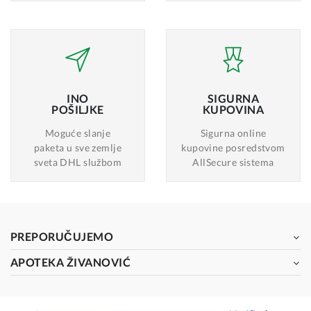
INO
SIGURNA
POŠILJKE
KUPOVINA
Moguće slanje
Sigurna online
paketa u sve zemlje
kupovine posredstvom
sveta DHL službom
AllSecure sistema
PREPORUČUJEMO
APOTEKA ŽIVANOVIĆ