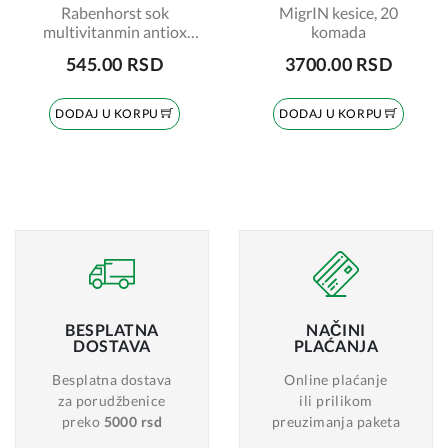
Rabenhorst sok
MigrIN kesice, 20
multivitanmin antiox
komada
750ml
545.00 RSD
3700.00 RSD
DODAJ U KORPU
DODAJ U KORPU
BESPLATNA
NAČINI
DOSTAVA
PLAĆANJA
Besplatna dostava
Online plaćanje
za porudžbenice
ili prilikom
preko
5000 rsd
preuzimanja paketa