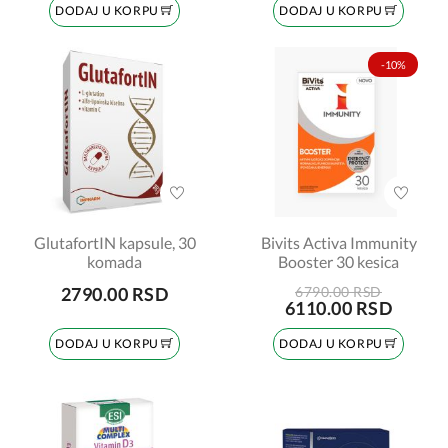
DODAJ U KORPU
DODAJ U KORPU
-10%
GlutafortIN kapsule, 30
Bivits Activa Immunity
komada
Booster 30 kesica
2790.00 RSD
6790.00 RSD
6110.00 RSD
DODAJ U KORPU
DODAJ U KORPU