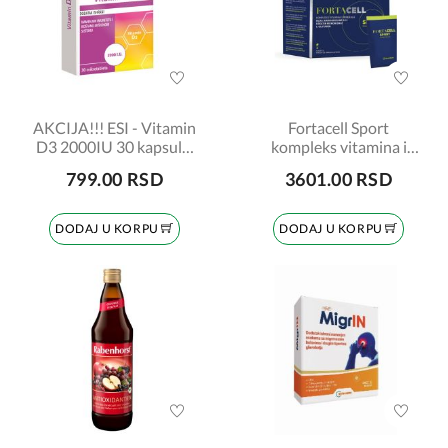
AKCIJA!!! ESI - Vitamin
Fortacell Sport
D3 2000IU 30 kapsula,
kompleks vitamina i
1+1 gratis
minerala, 15 kesica
799.00 RSD
3601.00 RSD
DODAJ U KORPU
DODAJ U KORPU