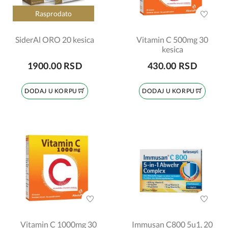
Rasprodato
SiderAl ORO 20 kesica
Vitamin C 500mg 30
kesica
1900.00 RSD
430.00 RSD
DODAJ U KORPU
DODAJ U KORPU
Vitamin C 1000mg 30
Immusan C800 5u1, 20