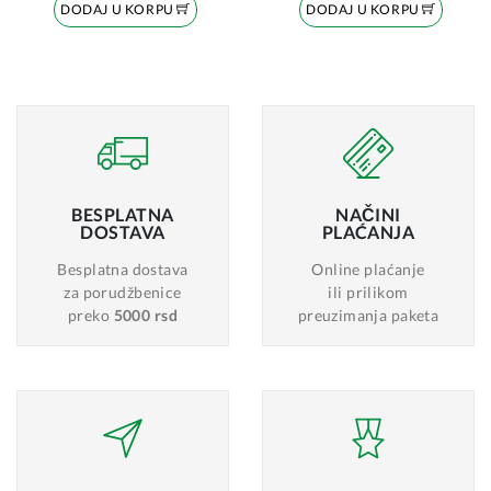
DODAJ U KORPU
DODAJ U KORPU
BESPLATNA
NAČINI
DOSTAVA
PLAĆANJA
Besplatna dostava
Online plaćanje
za porudžbenice
ili prilikom
preko
5000 rsd
preuzimanja paketa