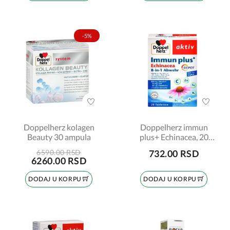
-5%
Doppelherz kolagen
Doppelherz immun
Beauty 30 ampula
plus+ Echinacea, 20
tableta
6590.00 RSD
732.00 RSD
6260.00 RSD
DODAJ U KORPU
DODAJ U KORPU