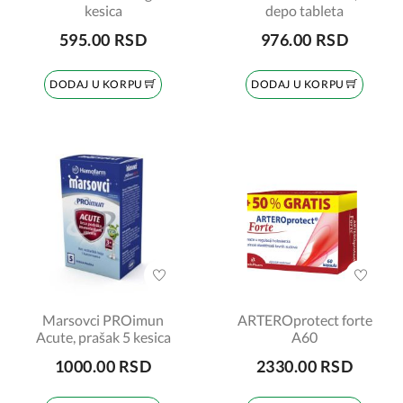
kesica
depo tableta
595.00 RSD
976.00 RSD
DODAJ U KORPU
DODAJ U KORPU
Marsovci PROimun
ARTEROprotect forte
Acute, prašak 5 kesica
A60
1000.00 RSD
2330.00 RSD