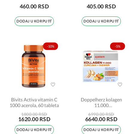
tablete
460.00 RSD
405.00 RSD
DODAJ U KORPU
DODAJ U KORPU
-10%
-5%
Bivits Activa vitamin C
Doppelherz kolagen
1000 acerola, 60 tableta
11.000
Curcuma+Ingwer 30
1800.00 RSD
6990.00 RSD
ampula
1620.00 RSD
6640.00 RSD
DODAJ U KORPU
DODAJ U KORPU