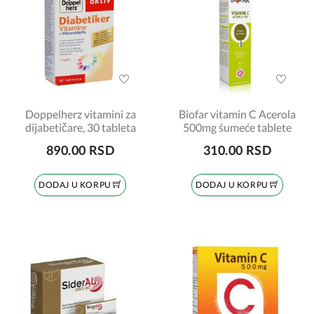
Doppelherz vitamini za
Biofar vitamin C Acerola
dijabetičare, 30 tableta
500mg šumeće tablete
890.00 RSD
310.00 RSD
DODAJ U KORPU
DODAJ U KORPU