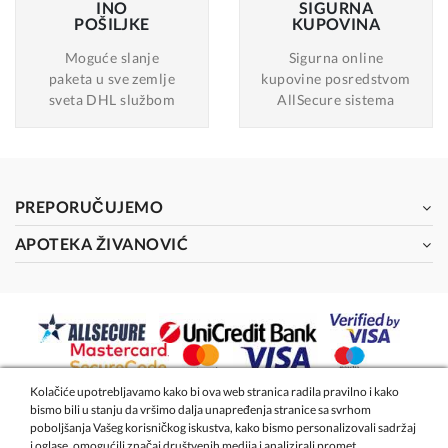
INO
SIGURNA
POŠILJKE
KUPOVINA
Moguće slanje
Sigurna online
paketa u sve zemlje
kupovine posredstvom
sveta DHL službom
AllSecure sistema
PREPORUČUJEMO
APOTEKA ŽIVANOVIĆ
Kolačiće upotrebljavamo kako bi ova web stranica radila pravilno i kako
bismo bili u stanju da vršimo dalja unapređenja stranice sa svrhom
2026 - Apoteka Magistra Živanović
poboljšanja Vašeg korisničkog iskustva, kako bismo personalizovali sadržaj
i oglase, omogućili značaj društvenih medija i analizirali promet.