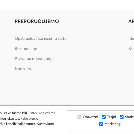
PREPORUČUJEMO
A
Opšti uslovi korišćenja sajta
Ide
Reklamacije
Ko
Pravo na odustajanje
Isporuka
 i kako bismo bili u stanju da vršimo
Obavezni
Trajni
Statis
čkog iskustva, kako bismo
dija i analizirali promet. Nastavkom
Marketing