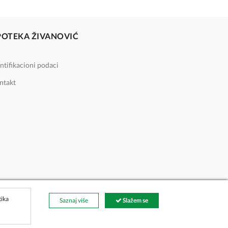
POTEKA ŽIVANOVIĆ
ntifikacioni podaci
ntakt
tika
Saznaj više
Slažem se