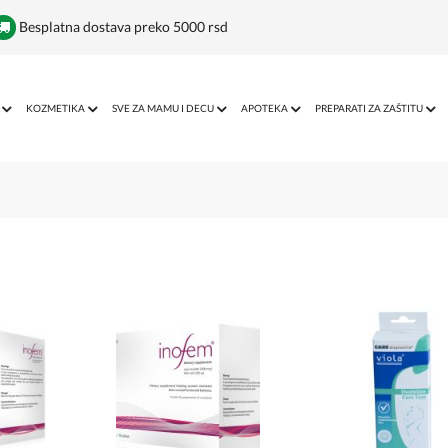
Besplatna dostava preko 5000 rsd
KOZMETIKA
SVE ZA MAMU I DECU
APOTEKA
PREPARATI ZA ZAŠTITU