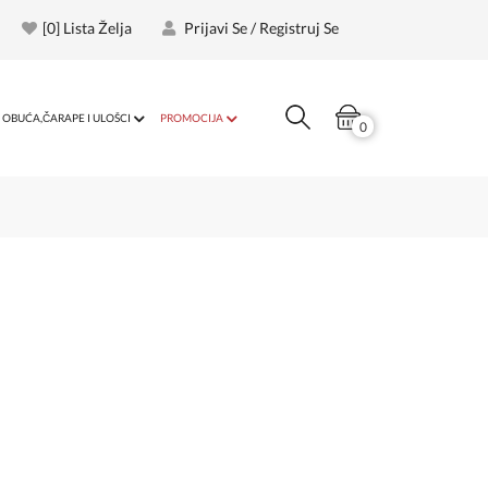
[
0
] Lista Želja
Prijavi Se / Registruj Se
OBUĆA,ČARAPE I ULOŠCI
PROMOCIJA
0