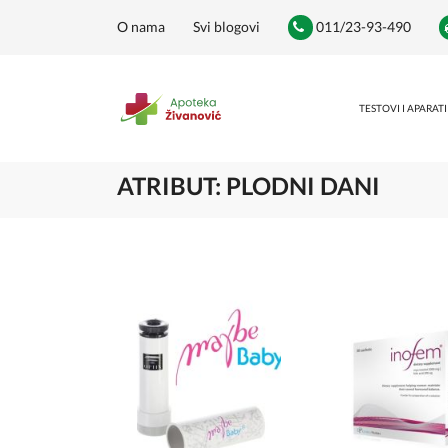
O nama
Svi blogovi
011/23-93-490
TESTOVI I APARATI
ATRIBUT: PLODNI DANI