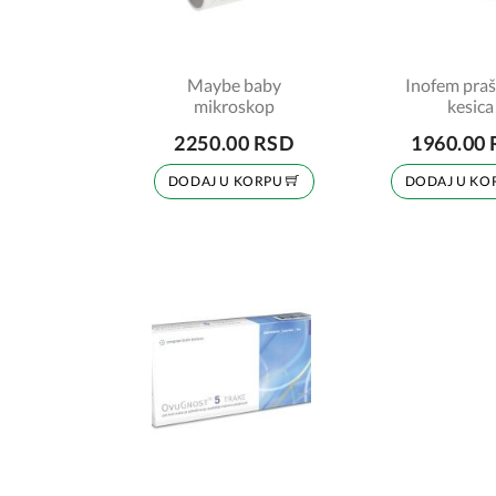
Maybe baby
Inofem praš
mikroskop
kesica
2250.00 RSD
1960.00
DODAJ U KORPU
DODAJ U KO