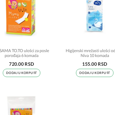
AMA TO.TO ulošci za posle
Higijenski mrežasti ulošci o
porođaja 6 komada
Niva 10 komada
720.00 RSD
155.00 RSD
DODAJ U KORPU
DODAJ U KORPU