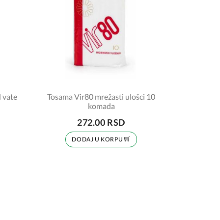
d vate
Tosama Vir80 mrežasti ulošci 10
komada
272.00 RSD
DODAJ U KORPU