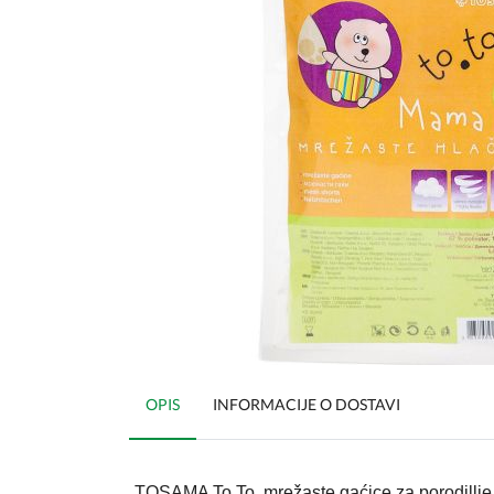
OPIS
INFORMACIJE O DOSTAVI
TOSAMA To.To. mrežaste gaćice za porodillje l