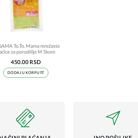
AMA To.To. Mama mrežaste
aćice za porodillje M 5kom
450.00 RSD
DODAJ U KORPU
NAČINI
PLAĆANJA
INO
POŠILJKE