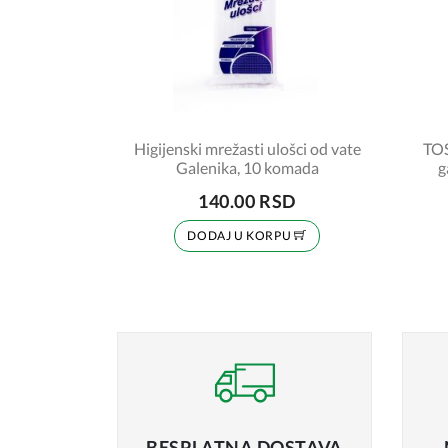
Higijenski mrežasti ulošci od vate
TOS
Galenika, 10 komada
g
140.00 RSD
DODAJ U KORPU
BESPLATNA
DOSTAVA