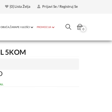
[
0
] Lista Želja
Prijavi Se / Registruj Se
OBUĆA,ČARAPE I ULOŠCI
PROMOCIJA
0
 L 5KOM
D
nu.