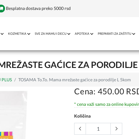
Besplatna dostava preko 5000 rsd
KOZMETIKA
SVE ZA MAMU I DECU
APOTEKA
PREPARATI ZA ZAŠTITU
MREŽASTE GAĆICE ZA PORODILJE
 PLUS
TOSAMA To.To. Mama mrežaste gaćice za porodilje L 5kom
Cena: 450.00 RS
* cena važi samo za online kupovi
Količina