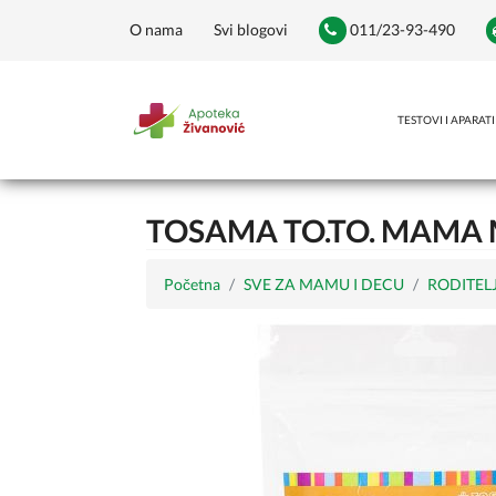
O nama
Svi blogovi
011/23-93-490
TESTOVI I APARATI
TOSAMA TO.TO. MAMA 
Početna
SVE ZA MAMU I DECU
RODITELJ