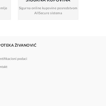
emlje
Sigurna online
kupovine posredstvom
AllSecure sistema
POTEKA ŽIVANOVIĆ
ntifikacioni podaci
ntakt