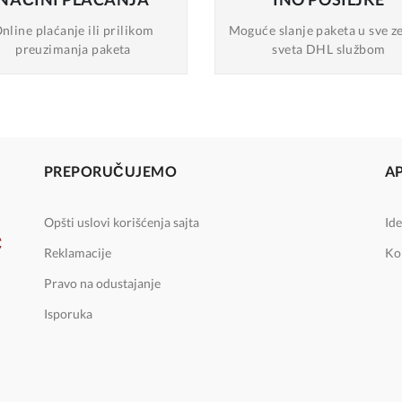
nline plaćanje
ili prilikom
Moguće slanje
paketa u sve z
preuzimanja paketa
sveta DHL službom
PREPORUČUJEMO
A
Opšti uslovi korišćenja sajta
Ide
Reklamacije
Ko
Pravo na odustajanje
Isporuka