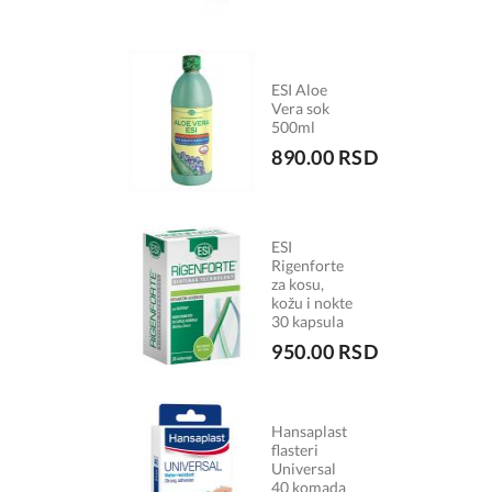
ESI Aloe
Vera sok
500ml
890.00 RSD
ESI
Rigenforte
za kosu,
kožu i nokte
30 kapsula
950.00 RSD
Hansaplast
flasteri
Universal
40 komada