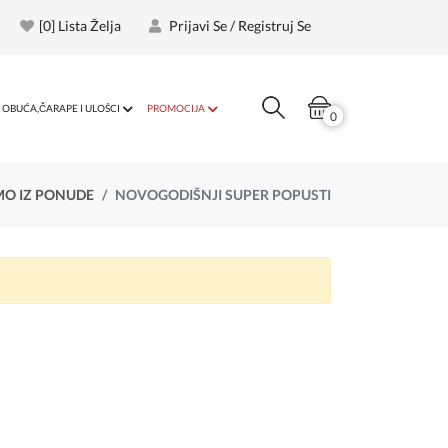
[
0
] Lista Želja
Prijavi Se / Registruj Se
OBUĆA,ČARAPE I ULOŠCI
PROMOCIJA
0
MO IZ PONUDE
NOVOGODIŠNJI SUPER POPUSTI