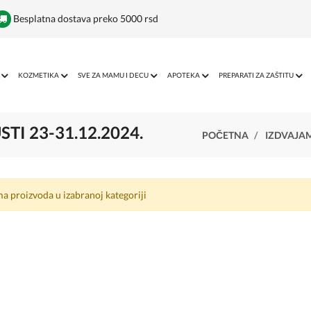
Besplatna dostava preko 5000 rsd
KOZMETIKA
SVE ZA MAMU I DECU
APOTEKA
PREPARATI ZA ZAŠTITU
I 23-31.12.2024.
POČETNA
IZDVAJA
a proizvoda u izabranoj kategoriji