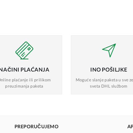
NAČINI
PLAĆANJA
INO
POŠILJKE
nline plaćanje
ili prilikom
Moguće slanje
paketa u sve z
preuzimanja paketa
sveta DHL službom
PREPORUČUJEMO
A