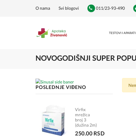
O nama
Svi blogovi
011/23-93-490
TESTOVI I APARATI
NOVOGODIŠNJI SUPER POPUST
Nem
POSLEDNJE VIĐENO
Virfix
mrežica
broj 3
(dužina 2m)
250.00 RSD