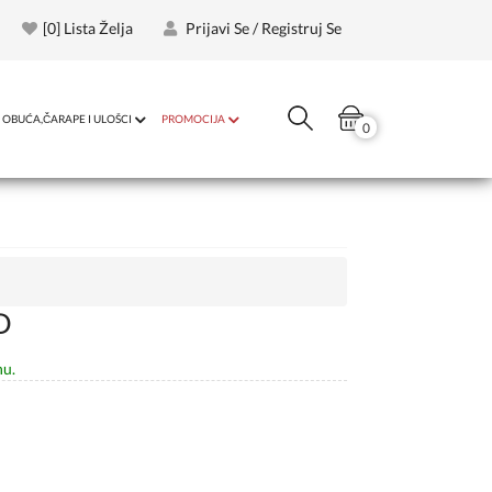
[
0
] Lista Želja
Prijavi Se / Registruj Se
OBUĆA,ČARAPE I ULOŠCI
PROMOCIJA
0
D
nu.