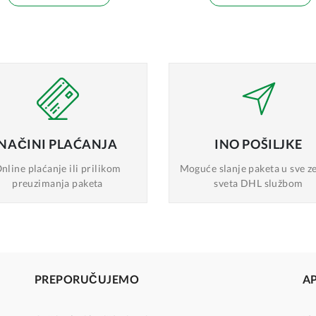
NAČINI
PLAĆANJA
INO
POŠILJKE
nline plaćanje
ili prilikom
Moguće slanje
paketa u sve z
preuzimanja paketa
sveta DHL službom
PREPORUČUJEMO
A