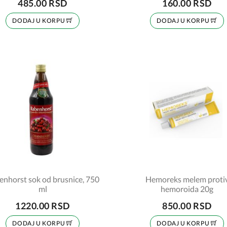
485.00 RSD
160.00 RSD
DODAJ U KORPU
DODAJ U KORPU
enhorst sok od brusnice, 750
Hemoreks melem proti
ml
hemoroida 20g
1220.00 RSD
850.00 RSD
DODAJ U KORPU
DODAJ U KORPU