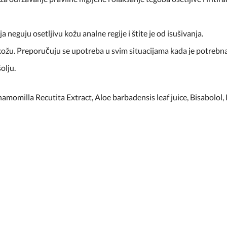
a neguju osetljivu kožu analne regije i štite je od isušivanja.
ožu. Preporučuju se upotreba u svim situacijama kada je potrebn
olju.
amomilla Recutita Extract, Aloe barbadensis leaf juice, Bisabolol,