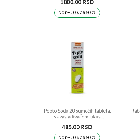
1800.00 RSD
DODAJ U KORPU
Pepto Soda 20 šumećih tableta,
Rab
sa zaslađivačem, ukus
pomorandža
485.00 RSD
DODAJ U KORPU