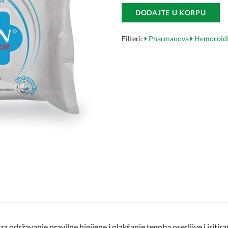
DODAJTE U KORPU
Filteri:
Pharmanova
Hemoroid
državanje pravilne higijene i olakšanje tegoba osetljive i iritiran