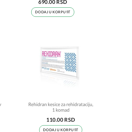
690.00 RSD
DODAJ U KORPU
v
Rehidran kesice za rehidrataciju,
1 komad
110.00 RSD
DODAJ U KORPU