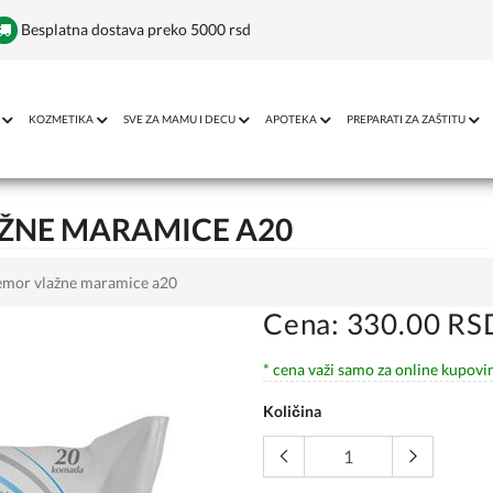
Besplatna dostava preko 5000 rsd
KOZMETIKA
SVE ZA MAMU I DECU
APOTEKA
PREPARATI ZA ZAŠTITU
ŽNE MARAMICE A20
emor vlažne maramice a20
Cena: 330.00 RS
* cena važi samo za online kupovi
Količina