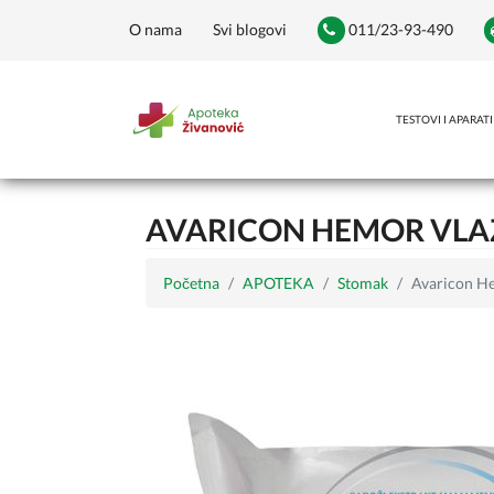
O nama
Svi blogovi
011/23-93-490
TESTOVI I APARATI
AVARICON HEMOR VLA
Početna
APOTEKA
Stomak
Avaricon H