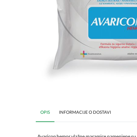
OPIS
INFORMACIJE O DOSTAVI
Avaricon
hemor vlažne maramice namenjene su za o