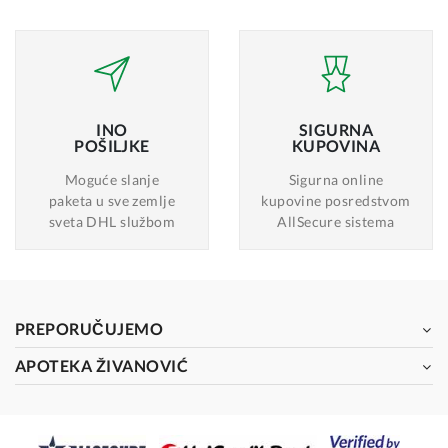
INO
SIGURNA
POŠILJKE
KUPOVINA
Moguće slanje
Sigurna online
paketa u sve zemlje
kupovine posredstvom
sveta DHL službom
AllSecure sistema
PREPORUČUJEMO
APOTEKA ŽIVANOVIĆ