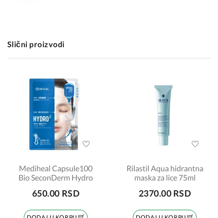
Slični proizvodi
Mediheal Capsule100
Rilastil Aqua hidrantna
Bio SeconDerm Hydro
maska za lice 75ml
650.00 RSD
2370.00 RSD
DODAJ U KORPU
DODAJ U KORPU