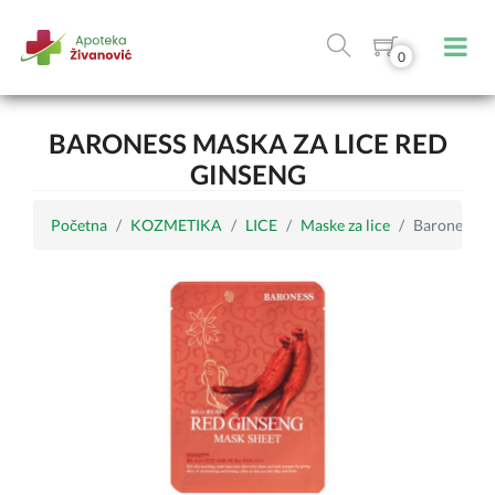
0
BARONESS MASKA ZA LICE RED
GINSENG
Početna
KOZMETIKA
LICE
Maske za lice
Baroness ma