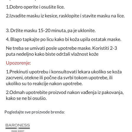
1.Dobro operite i osušite lice.
2.Izvadite masku iz kesice, rasklopite i stavite masku na lice.
3. Držite masku 15-20 minuta, pa je uklonite.
4. Blago tapkajte po licu kako bi koža upila ostatak maske.
Ne treba se umivati posle upotrebe maske. Koristiti 2-3
puta nedeljno kako biste održali vlažnost kože
Upozorenje:
1.Prekinuti upotrebu i konsultovati lekara ukoliko se koža
zacrveni, otekne ili počne da svrbi tokom upotrebe, ili
ukoliko su to reakcije nakon upotrebe.
2.Odmah upotrebite proizvod nakon vađenja iz pakovanja,
kako se ne bi osušio.
Pogledajte sve proizvode brenda: