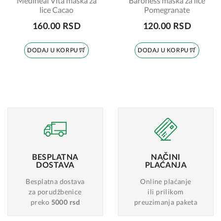
Mediheal Vita maska za
Baroness maska za lice
lice Cacao
Pomegranate
160.00 RSD
120.00 RSD
DODAJ U KORPU
DODAJ U KORPU
BESPLATNA
NAČINI
DOSTAVA
PLAĆANJA
Besplatna dostava
Online plaćanje
za porudžbenice
ili prilikom
preko
5000 rsd
preuzimanja paketa