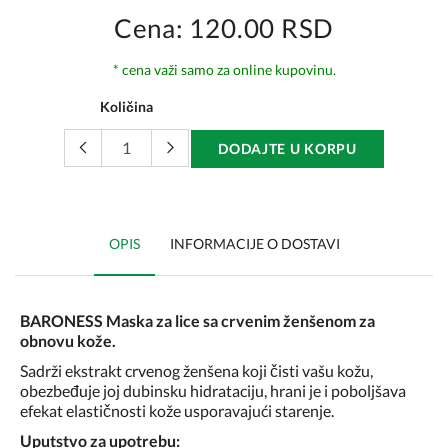
Cena: 120.00 RSD
* cena važi samo za online kupovinu.
Količina
DODAJTE U KORPU
OPIS
INFORMACIJE O DOSTAVI
BARONESS Maska za lice sa crvenim ženšenom za
obnovu kože.
Sadrži ekstrakt crvenog ženšena koji čisti vašu kožu,
obezbeđuje joj dubinsku hidrataciju, hrani je i poboljšava
efekat elastičnosti kože usporavajući starenje.
Uputstvo za upotrebu: