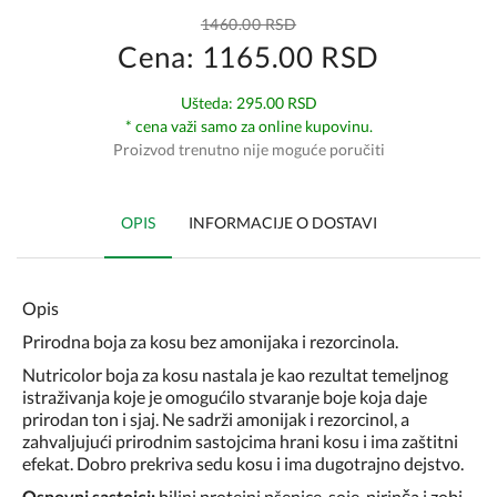
1460.00 RSD
Cena: 1165.00 RSD
Ušteda: 295.00 RSD
* cena važi samo za online kupovinu.
Proizvod trenutno nije moguće poručiti
OPIS
INFORMACIJE O DOSTAVI
Opis
Prirodna boja za kosu bez amonijaka i rezorcinola.
Nutricolor boja za kosu nastala je kao rezultat temeljnog
istraživanja koje je omogućilo stvaranje boje koja daje
prirodan ton i sjaj. Ne sadrži amonijak i rezorcinol, a
zahvaljujući prirodnim sastojcima hrani kosu i ima zaštitni
efekat. Dobro prekriva sedu kosu i ima dugotrajno dejstvo.
Osnovni sastojci:
biljni proteini pšenice, soje, pirinča i zobi,