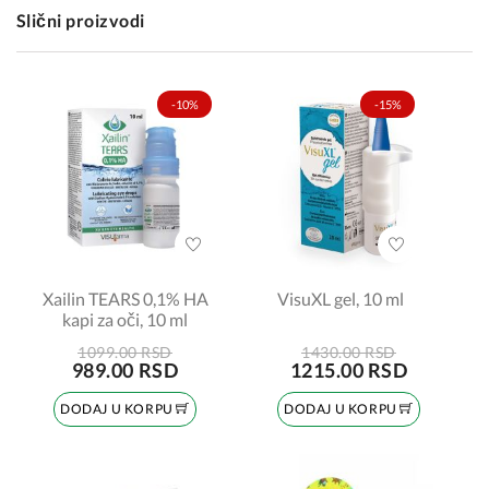
Slični proizvodi
-10%
-15%
Xailin TEARS 0,1% HA
VisuXL gel, 10 ml
kapi za oči, 10 ml
1099.00 RSD
1430.00 RSD
989.00 RSD
1215.00 RSD
DODAJ U KORPU
DODAJ U KORPU