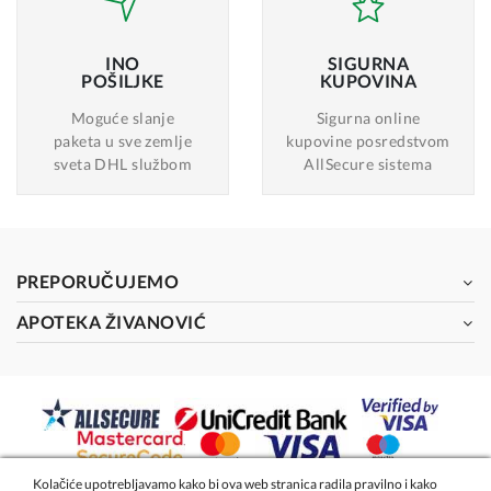
INO
SIGURNA
POŠILJKE
KUPOVINA
Moguće slanje
Sigurna online
paketa u sve zemlje
kupovine posredstvom
sveta DHL službom
AllSecure sistema
PREPORUČUJEMO
APOTEKA ŽIVANOVIĆ
Kolačiće upotrebljavamo kako bi ova web stranica radila pravilno i kako