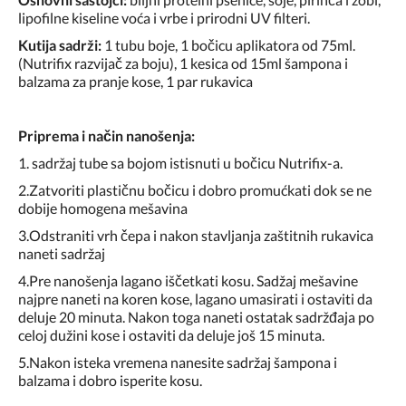
lipofilne kiseline voća i vrbe i prirodni UV filteri.
Kutija sadrži:
1 tubu boje, 1 bočicu aplikatora od 75ml.
(Nutrifix razvijač za boju), 1 kesica od 15ml šampona i
balzama za pranje kose, 1 par rukavica
Priprema i način nanošenja:
1. sadržaj tube sa bojom istisnuti u bočicu Nutrifix-a.
2.Zatvoriti plastičnu bočicu i dobro promućkati dok se ne
dobije homogena mešavina
3.Odstraniti vrh čepa i nakon stavljanja zaštitnih rukavica
naneti sadržaj
4.Pre nanošenja lagano iščetkati kosu. Sadžaj mešavine
najpre naneti na koren kose, lagano umasirati i ostaviti da
deluje 20 minuta. Nakon toga naneti ostatak sadržđaja po
celoj dužini kose i ostaviti da deluje još 15 minuta.
5.Nakon isteka vremena nanesite sadržaj šampona i
balzama i dobro isperite kosu.