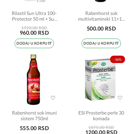
Rilastil Sun Ultra 100-
Rabenhorst sok
Protector 50 ml + Sun
multivitaminski 11+11
stik SPF50 8,5 ml
crveni 750ml
1920.00 RSD
500.00 RSD
PROMO
960.00 RSD
DODAJ U KORPU
DODAJ U KORPU
-36%
Rabenhorst sok imuni
ESI Prosterbe perle 30
sistem 750ml
komada
555.00 RSD
1875.00 RSD
1200.00 RSD