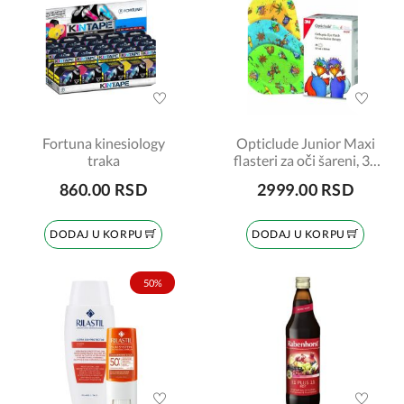
Fortuna kinesiology
Opticlude Junior Maxi
traka
flasteri za oči šareni, 30
komada
860.00 RSD
2999.00 RSD
DODAJ U KORPU
DODAJ U KORPU
50%