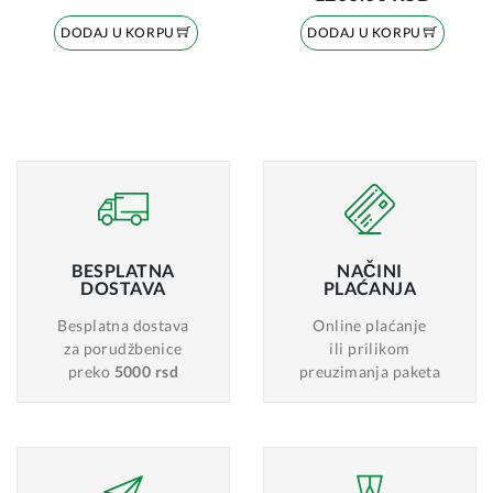
DODAJ U KORPU
DODAJ U KORPU
BESPLATNA
NAČINI
DOSTAVA
PLAĆANJA
Besplatna dostava
Online plaćanje
za porudžbenice
ili prilikom
preko
5000 rsd
preuzimanja paketa