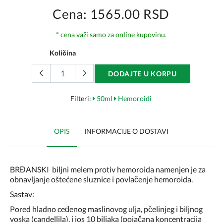
Cena: 1565.00 RSD
* cena važi samo za online kupovinu.
Količina
DODAJTE U KORPU
Filteri:
50ml
Hemoroidi
OPIS
INFORMACIJE O DOSTAVI
BRĐANSKI biljni melem protiv hemoroida namenjen je za
obnavljanje oštećene sluznice i povlačenje hemoroida.
Sastav:
Pored hladno ceđenog maslinovog ulja, pčelinjeg i biljnog
voska (candellila), i jos 10 biljaka (pojačana koncentracija