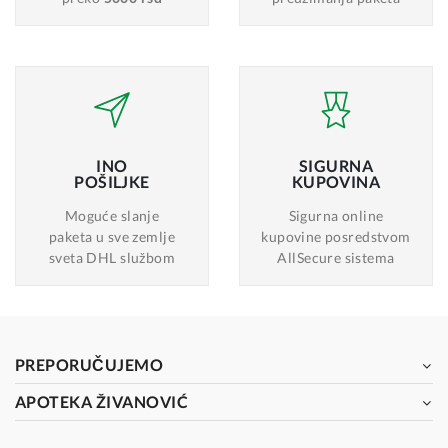
INO
SIGURNA
POŠILJKE
KUPOVINA
Moguće slanje
Sigurna online
paketa u sve zemlje
kupovine posredstvom
sveta DHL službom
AllSecure sistema
PREPORUČUJEMO
APOTEKA ŽIVANOVIĆ