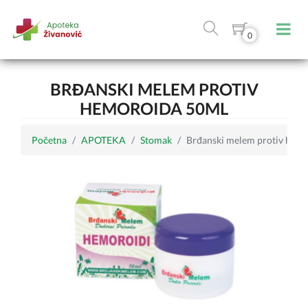
0
BRĐANSKI MELEM PROTIV
HEMOROIDA 50ML
Početna
APOTEKA
Stomak
Brđanski melem protiv hem