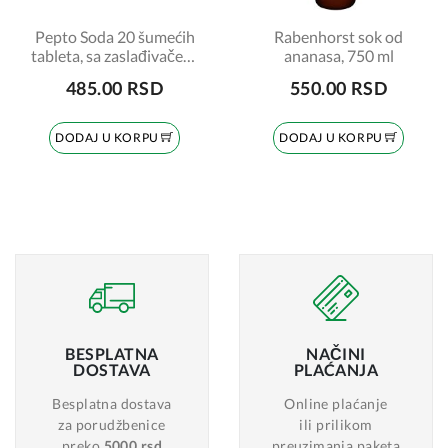
Pepto Soda 20 šumećih
Rabenhorst sok od
tableta, sa zaslađivačem,
ananasa, 750 ml
ukus mint
485.00 RSD
550.00 RSD
DODAJ U KORPU
DODAJ U KORPU
BESPLATNA
NAČINI
DOSTAVA
PLAĆANJA
Besplatna dostava
Online plaćanje
za porudžbenice
ili prilikom
preko
5000 rsd
preuzimanja paketa