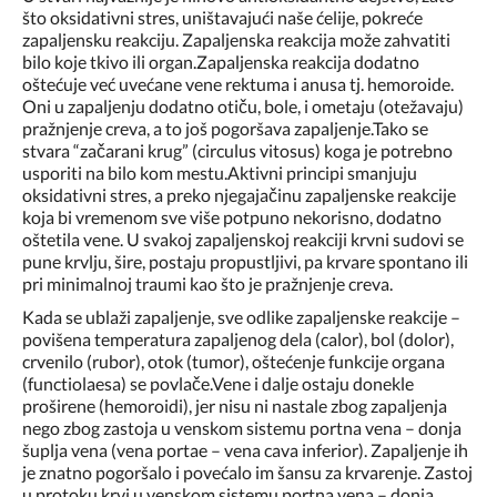
što oksidativni stres, uništavajući naše ćelije, pokreće
zapaljensku reakciju. Zapaljenska reakcija može zahvatiti
bilo koje tkivo ili organ.Zapaljenska reakcija dodatno
oštećuje već uvećane vene rektuma i anusa tj. hemoroide.
Oni u zapaljenju dodatno otiču, bole, i ometaju (otežavaju)
pražnjenje creva, a to još pogoršava zapaljenje.Tako se
stvara “začarani krug” (circulus vitosus) koga je potrebno
usporiti na bilo kom mestu.Aktivni principi smanjuju
oksidativni stres, a preko njegajačinu zapaljenske reakcije
koja bi vremenom sve više potpuno nekorisno, dodatno
oštetila vene. U svakoj zapaljenskoj reakciji krvni sudovi se
pune krvlju, šire, postaju propustljivi, pa krvare spontano ili
pri minimalnoj traumi kao što je pražnjenje creva.
Kada se ublaži zapaljenje, sve odlike zapaljenske reakcije –
povišena temperatura zapaljenog dela (calor), bol (dolor),
crvenilo (rubor), otok (tumor), oštećenje funkcije organa
(functiolaesa) se povlače.Vene i dalje ostaju donekle
proširene (hemoroidi), jer nisu ni nastale zbog zapaljenja
nego zbog zastoja u venskom sistemu portna vena – donja
šuplja vena (vena portae – vena cava inferior). Zapaljenje ih
je znatno pogoršalo i povećalo im šansu za krvarenje. Zastoj
u protoku krvi u venskom sistemu portna vena – donja