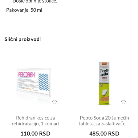
posle obilnije stolice.
Pakovanje: 50 ml
Slični proizvodi
Rehidran kesice za
Pepto Soda 20 šumećih
rehidrataciju, 1 komad
tableta, sa zaslađivačem,
ukus pomorandža
110.00 RSD
485.00 RSD