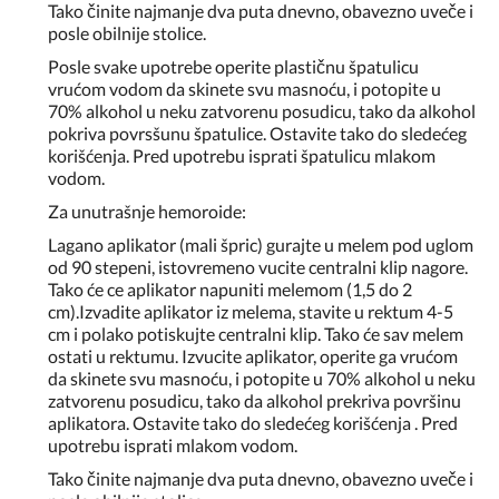
Tako činite najmanje dva puta dnevno, obavezno uveče i
posle obilnije stolice.
Posle svake upotrebe operite plastičnu špatulicu
vrućom vodom da skinete svu masnoću, i potopite u
70% alkohol u neku zatvorenu posudicu, tako da alkohol
pokriva povrsšunu špatulice. Ostavite tako do sledećeg
korišćenja. Pred upotrebu isprati špatulicu mlakom
vodom.
Za unutrašnje hemoroide:
Lagano aplikator (mali špric) gurajte u melem pod uglom
od 90 stepeni, istovremeno vucite centralni klip nagore.
Tako će ce aplikator napuniti melemom (1,5 do 2
cm).Izvadite aplikator iz melema, stavite u rektum 4-5
cm i polako potiskujte centralni klip. Tako će sav melem
ostati u rektumu. Izvucite aplikator, operite ga vrućom
da skinete svu masnoću, i potopite u 70% alkohol u neku
zatvorenu posudicu, tako da alkohol prekriva površinu
aplikatora. Ostavite tako do sledećeg korišćenja . Pred
upotrebu isprati mlakom vodom.
Tako činite najmanje dva puta dnevno, obavezno uveče i