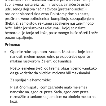
šuplja vena nastaje iz raznih razloga, a najčesće usled
udruženog dejstva načina života (pretežno sedeći) i
nasledne slabosti zida vena. Po istom principu nastaju
proširene vene potkolenica i komplikuju se zapaljenjem
(flebitis), samo što u rektumu zapaljenje nastaje mnogo
brže i lakše jer sluzokoža rektuma u kojoj se nalaze
hemoroidi je tanja od kože, pa se mnogo lakše ošteti i brže
počne zapaljenje.
Primena:
Operite ruke sapunom i vodom. Mesto na koje ćete
nanositi melem neposredno pre upotrebe operite
mlakim rastvorom (čajem) od kamilice.
Pošto je melem tvrđi od krema, objasnićemo vamkako
da ga koristite da bi efekti melema bili maksimalni.
Za spoljašnje hemoroide:
Plastičnom špatulicom zagrebite malo melema i
nanesite na jagodicu prsta. Sada jagodicom prsta
razmažite u tankom sloju melem na obolelo mesto na
koži.