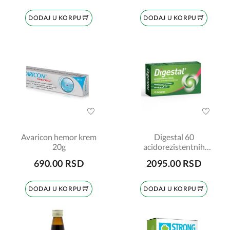
DODAJ U KORPU
DODAJ U KORPU
Avaricon hemor krem
Digestal 60
20g
acidorezistentnih
kapsula
690.00 RSD
2095.00 RSD
DODAJ U KORPU
DODAJ U KORPU