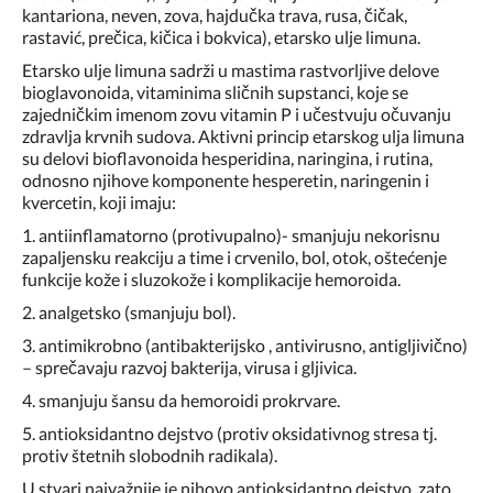
kantariona, neven, zova, hajdučka trava, rusa, čičak,
rastavić, prečica, kičica i bokvica), etarsko ulje limuna.
Etarsko ulje limuna sadrži u mastima rastvorljive delove
bioglavonoida, vitaminima sličnih supstanci, koje se
zajedničkim imenom zovu vitamin P i učestvuju očuvanju
zdravlja krvnih sudova. Aktivni princip etarskog ulja limuna
su delovi bioflavonoida hesperidina, naringina, i rutina,
odnosno njihove komponente hesperetin, naringenin i
kvercetin, koji imaju:
1. antiinflamatorno (protivupalno)- smanjuju nekorisnu
zapaljensku reakciju a time i crvenilo, bol, otok, oštećenje
funkcije kože i sluzokože i komplikacije hemoroida.
2. analgetsko (smanjuju bol).
3. antimikrobno (antibakterijsko , antivirusno, antigljivično)
– sprečavaju razvoj bakterija, virusa i gljivica.
4. smanjuju šansu da hemoroidi prokrvare.
5. antioksidantno dejstvo (protiv oksidativnog stresa tj.
protiv štetnih slobodnih radikala).
U stvari najvažnije je nihovo antioksidantno dejstvo, zato