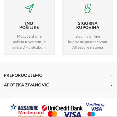
INO
SIGURNA
POŠILJKE
KUPOVINA
Moguće slanje
Sigurna online
paketa u sve zemlje
kupovine posredstvom
sveta DHL službom
AllSecure sistema
PREPORUČUJEMO
APOTEKA ŽIVANOVIĆ