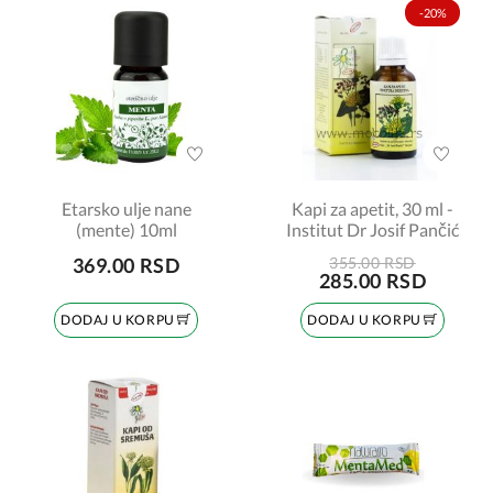
-20%
Etarsko ulje nane
Kapi za apetit, 30 ml -
(mente) 10ml
Institut Dr Josif Pančić
369.00 RSD
355.00 RSD
285.00 RSD
DODAJ U KORPU
DODAJ U KORPU