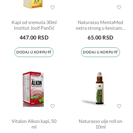
Kapi od sremuša 30ml
Naturasso MentaMed
Institut Josif Pančić
extra strong u kesicama,
15g
447.00 RSD
65.00 RSD
DODAJ U KORPU
DODAJ U KORPU
Vitalon Alkon kapi, 50
Naturasso ulje roll on
ml
10ml