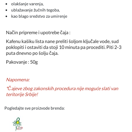
olakšanje varenja,
ublažavanje žučnih tegoba,
kao blago sredstvo za umirenje
Način pripreme i upotrebe čaja :
Kafenu kašiku lista nane preliti šoljom ključale vode, sud
poklopiti i ostaviti da stoji 10 minuta pa procediti. Piti 2-3
puta dnevno po šolju čaja.
Pakovanje : 50g
Napomena:
*Čajeve zbog zakonskih procedura nije moguće slati van
teritorije Srbije!
Pogledajte sve proizvode brenda: