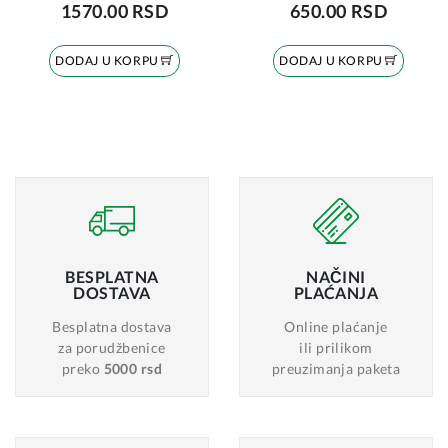
1570.00 RSD
650.00 RSD
DODAJ U KORPU
DODAJ U KORPU
BESPLATNA
NAČINI
DOSTAVA
PLAĆANJA
Besplatna dostava
Online plaćanje
za porudžbenice
ili prilikom
preko
5000 rsd
preuzimanja paketa