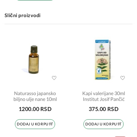
Slični proizvodi
Naturasso japansko
Kapi valerijane 30ml
biljno ulje nane 10ml
Institut Josif Pančić
1200.00 RSD
375.00 RSD
DODAJ U KORPU
DODAJ U KORPU