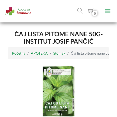
0
ČAJ LISTA PITOME NANE 50G-
INSTITUT JOSIF PANČIĆ
Početna
APOTEKA
Stomak
Čaj lista pitome nane 50g- In