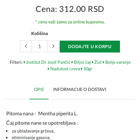
Cena: 312.00 RSD
* cena važi samo za online kupovinu.
Količina
DODAJTE U KORPU
Filteri:
Institut Dr Josif Pančić
Biljni čaj
Žuč
Bolje varenje
Nadutost creva
50gr
OPIS
INFORMACIJE O DOSTAVI
Pitoma nana - Mentha piperita L.
Čaj pitome nane se upotrebljava :
za ublažavanje grčeva,
eliminisanje gasova,