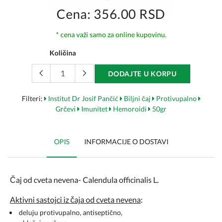
Cena: 356.00 RSD
* cena važi samo za online kupovinu.
Količina
DODAJTE U KORPU
Filteri:
Institut Dr Josif Pančić
Biljni čaj
Protivupalno
Grčevi
Imunitet
Hemoroidi
50gr
OPIS
INFORMACIJE O DOSTAVI
Čaj od cveta nevena- Calendula officinalis L.
Aktivni sastojci iz čaja od cveta nevena
:
deluju protivupalno, antiseptično,