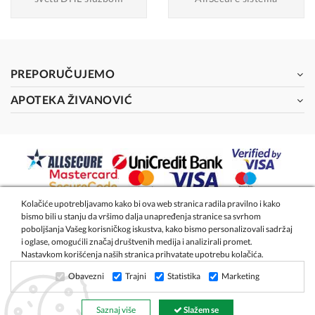
PREPORUČUJEMO
APOTEKA ŽIVANOVIĆ
Kolačiće upotrebljavamo kako bi ova web stranica radila pravilno i kako
bismo bili u stanju da vršimo dalja unapređenja stranice sa svrhom
2026 - Apoteka Magistra Živanović
poboljšanja Vašeg korisničkog iskustva, kako bismo personalizovali sadržaj
i oglase, omogućili značaj društvenih medija i analizirali promet.
Nastavkom korišćenja naših stranica prihvatate upotrebu kolačića.
Izrada internet prodavnice
- Global Webmasters
Obavezni
Trajni
Statistika
Marketing
Saznaj više
Slažem se