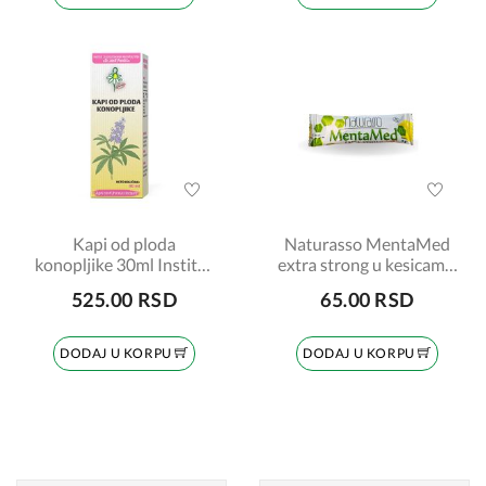
Kapi od ploda
Naturasso MentaMed
konopljike 30ml Institut
extra strong u kesicama,
Josif Pančić
15g
525.00 RSD
65.00 RSD
DODAJ U KORPU
DODAJ U KORPU