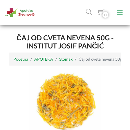
0
ČAJ OD CVETA NEVENA 50G -
INSTITUT JOSIF PANČIĆ
Početna
APOTEKA
Stomak
Čaj od cveta nevena 50g - Ins