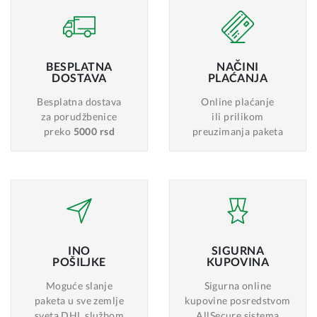
BESPLATNA
NAČINI
DOSTAVA
PLAĆANJA
Besplatna dostava
Online plaćanje
za porudžbenice
ili prilikom
preko
5000 rsd
preuzimanja paketa
INO
SIGURNA
POŠILJKE
KUPOVINA
Moguće slanje
Sigurna online
paketa u sve zemlje
kupovine posredstvom
sveta DHL službom
AllSecure sistema