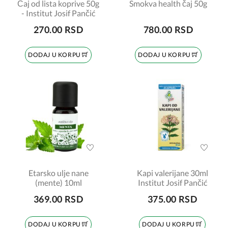
Čaj od lista koprive 50g
Smokva health čaj 50g
- Institut Josif Pančić
270.00 RSD
780.00 RSD
DODAJ U KORPU
DODAJ U KORPU
Etarsko ulje nane
Kapi valerijane 30ml
(mente) 10ml
Institut Josif Pančić
369.00 RSD
375.00 RSD
DODAJ U KORPU
DODAJ U KORPU