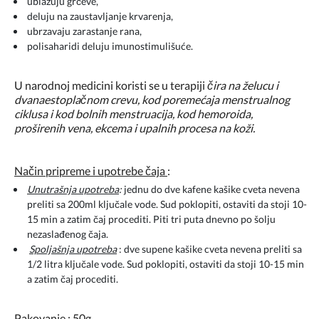
ublažuju grčeve,
deluju na zaustavljanje krvarenja,
ubrzavaju zarastanje rana,
polisaharidi deluju imunostimulišuće.
U narodnoj medicini koristi se u terapiji
čira na želucu i
dvanaestoplačnom crevu, kod poremećaja menstrualnog
ciklusa i kod bolnih menstruacija, kod hemoroida,
proširenih vena, ekcema i upalnih procesa na koži.
Način pripreme i upotrebe čaja
:
Unutrašnja upotreba
:
jednu do dve kafene kašike cveta nevena
preliti sa 200ml ključale vode. Sud poklopiti, ostaviti da stoji 10-
15 min a zatim čaj procediti. Piti tri puta dnevno po šolju
nezaslađenog čaja.
Spoljašnja upotreba
: dve supene kašike cveta nevena preliti sa
1/2 litra ključale vode. Sud poklopiti, ostaviti da stoji 10-15 min
a zatim čaj procediti.
Pakovanje : 50g