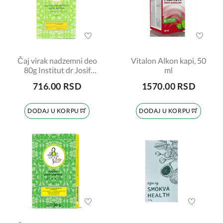
Čaj virak nadzemni deo
Vitalon Alkon kapi, 50
80g Institut dr Josif
ml
Pančić
716.00 RSD
1570.00 RSD
DODAJ U KORPU
DODAJ U KORPU