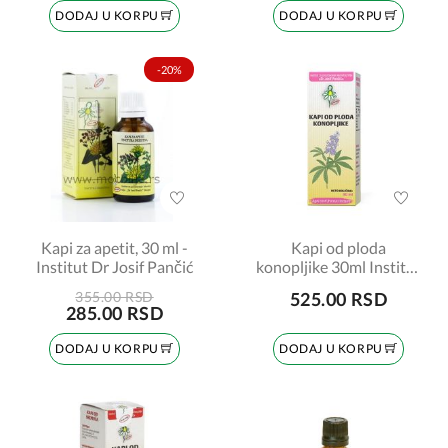
DODAJ U KORPU
DODAJ U KORPU
-20%
Kapi za apetit, 30 ml -
Kapi od ploda
Institut Dr Josif Pančić
konopljike 30ml Institut
Josif Pančić
355.00 RSD
525.00 RSD
285.00 RSD
DODAJ U KORPU
DODAJ U KORPU