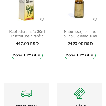
Kapi od sremuša 30ml
Naturasso japansko
Institut Josif Pančić
biljno ulje nane 30ml
447.00 RSD
2490.00 RSD
DODAJ U KORPU
DODAJ U KORPU