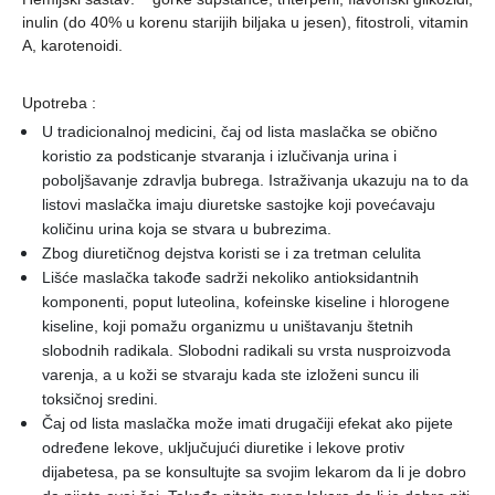
inulin (do 40% u korenu starijih biljaka u jesen), fitostroli, vitamin
A, karotenoidi.
Upotreba :
U tradicionalnoj medicini, čaj od lista maslačka se obično
koristio za podsticanje stvaranja i izlučivanja urina i
poboljšavanje zdravlja bubrega. Istraživanja ukazuju na to da
listovi maslačka imaju diuretske sastojke koji povećavaju
količinu urina koja se stvara u bubrezima.
Zbog diuretičnog dejstva koristi se i za tretman celulita
Lišće maslačka takođe sadrži nekoliko antioksidantnih
komponenti, poput luteolina, kofeinske kiseline i hlorogene
kiseline, koji pomažu organizmu u uništavanju štetnih
slobodnih radikala. Slobodni radikali su vrsta nusproizvoda
varenja, a u koži se stvaraju kada ste izloženi suncu ili
toksičnoj sredini.
Čaj od lista maslačka može imati drugačiji efekat ako pijete
određene lekove, uključujući diuretike i lekove protiv
dijabetesa, pa se konsultujte sa svojim lekarom da li je dobro