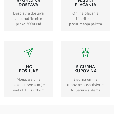
BESPLATNA
NAČINI
DOSTAVA
PLAĆANJA
Besplatna dostava
Online plaćanje
za porudžbenice
ili prilikom
preko
5000 rsd
preuzimanja paketa
INO
SIGURNA
POŠILJKE
KUPOVINA
Moguće slanje
Sigurna online
paketa u sve zemlje
kupovine posredstvom
sveta DHL službom
AllSecure sistema