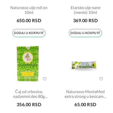
Naturasso ulje roll on
Etarsko ulje nane
10ml
(mente) 10ml
650.00 RSD
369.00 RSD
DODAJ U KORPU
DODAJ U KORPU
Čaj od vrbovice,
Naturasso MentaMed
nadzemni deo 80g
extra strong u kesicama,
Institut Josif Pančić
15g
356.00 RSD
65.00 RSD