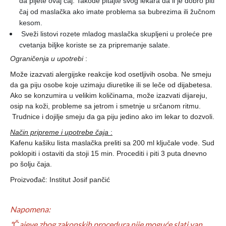
da pijete ovaj čaj. Takođe pitajte svog lekara da li je dobro piti
čaj od maslačka ako imate problema sa bubrezima ili žučnom
kesom.
Sveži listovi rozete mladog maslačka skupljeni u proleće pre
cvetanja biljke koriste se za pripremanje salate.
Ograničenja u upotrebi
:
Može izazvati alergijske reakcije kod osetljivih osoba. Ne smeju
da ga piju osobe koje uzimaju diuretike ili se leče od dijabetesa.
Ako se konzumira u velikim količinama, može izazvati dijareju,
osip na koži, probleme sa jetrom i smetnje u srčanom ritmu.
Trudnice i dojilje smeju da ga piju jedino ako im lekar to dozvoli.
Način pripreme i upotrebe čaja
:
Kafenu kašiku lista maslačka preliti sa 200 ml ključale vode. Sud
poklopiti i ostaviti da stoji 15 min. Procediti i piti 3 puta dnevno
po šolju čaja.
Proizvođač: Institut Josif pančić
Napomena:
*Čajeve zbog zakonskih procedura nije moguće slati van