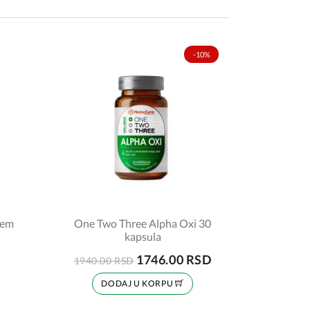
-10%
tem
One Two Three Alpha Oxi 30
kapsula
1746.00 RSD
1940.00 RSD
DODAJ U KORPU