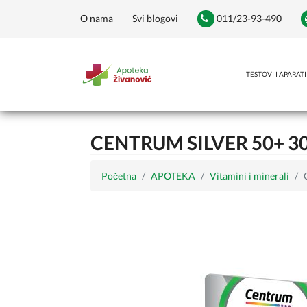
O nama
Svi blogovi
011/23-93-490
TESTOVI I APARATI
CENTRUM SILVER 50+ 3
Početna
APOTEKA
Vitamini i minerali