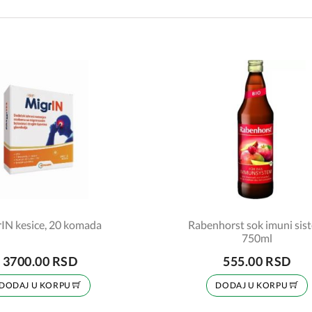
IN kesice, 20 komada
Rabenhorst sok imuni sis
750ml
3700.00 RSD
555.00 RSD
DODAJ U KORPU
DODAJ U KORPU