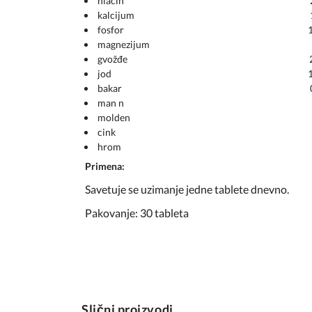
niacin 24 
kalcijum 162 
fosfor 125 
magnezijum 100
gvožđe 2,1 
jod 100 
bakar 0,5 
man n 2 m
molden 50 
cink 5 m
hrom 40 
Primena:
Savetuje se uzimanje jedne tablete dnevno.
Pakovanje: 30 tableta
Slični proizvodi