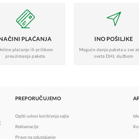
NAČINI
PLAĆANJA
INO
POŠILJKE
nline plaćanje
ili prilikom
Moguće slanje
paketa u sve z
preuzimanja paketa
sveta DHL službom
PREPORUČUJEMO
A
Opšti uslovi korišćenja sajta
Ide
Reklamacije
Ko
Pravo na odustajanje