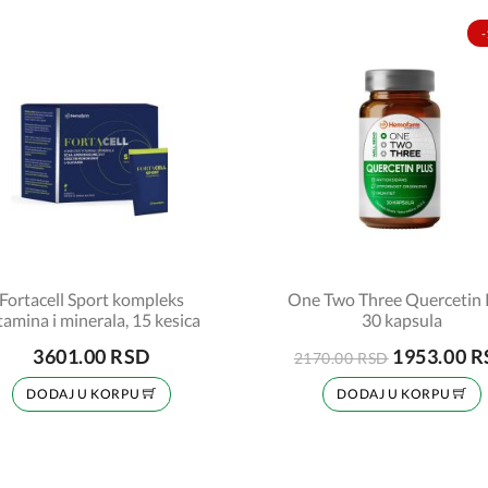
-
Fortacell Sport kompleks
One Two Three Quercetin 
tamina i minerala, 15 kesica
30 kapsula
3601.00 RSD
1953.00 
2170.00 RSD
DODAJ U KORPU
DODAJ U KORPU