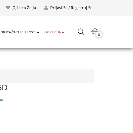
[
0
] Lista Želja
Prijavi Se / Registruj Se
OBUĆA,ČARAPE I ULOŠCI
PROMOCIJA
0
SD
nu.