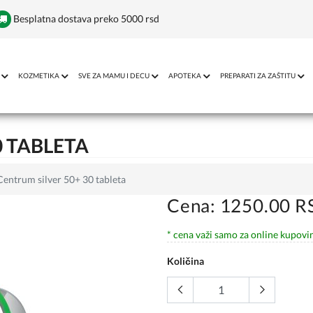
Besplatna dostava preko 5000 rsd
KOZMETIKA
SVE ZA MAMU I DECU
APOTEKA
PREPARATI ZA ZAŠTITU
0 TABLETA
Centrum silver 50+ 30 tableta
Cena: 1250.00 R
* cena važi samo za online kupovi
Količina