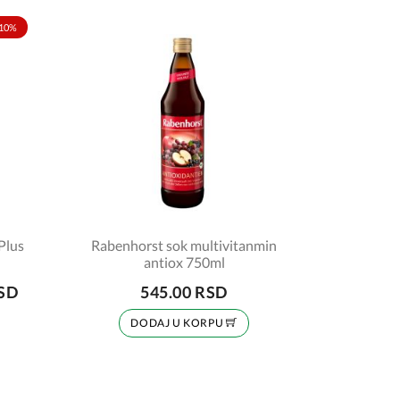
10%
Plus
Rabenhorst sok multivitanmin
antiox 750ml
RSD
545.00 RSD
DODAJ U KORPU