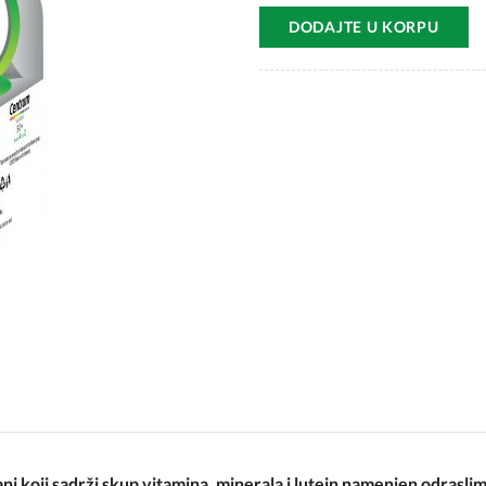
DODAJTE U KORPU
ni koji sadrži
skup vitamina, minerala i lutein namenjen odrasl