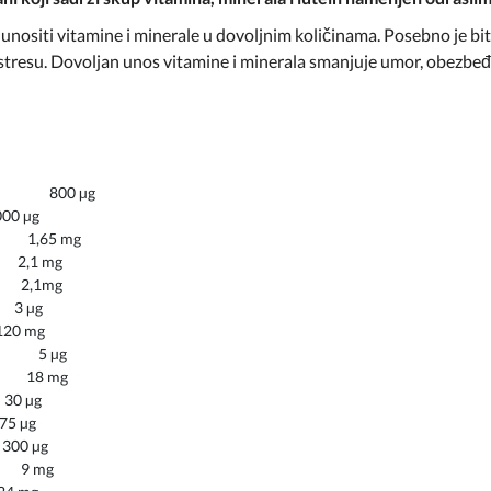
 unositi vitamine i minerale u dovoljnim količinama. Posebno je b
resu. Dovoljan unos vitamine i minerala smanjuje umor, obezbeđuj
roten 800 µg
µg
 1,65 mg
,1 mg
2,1mg
µg
mg
) 5 µg
 18 mg
µg
µg
 µg
9 mg