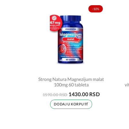
-10%
Strong Natura Magnezijum malat
100mg 60 tableta
vi
1430.00 RSD
1590.00 RSD
DODAJ U KORPU