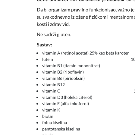
Da bi organizam pravilno funkcionisao, važno je
su svakodnevno izložene fizičkom i mentalnom st
kosti i zdrav vid.
Ne sadrži gluten.
Sastav:
vitamin A (retinol acetat) 25% kao beta ka
lutein 1000 
vitamin B1 (tiamin mononitrat)
vitamin B2 (riboflavin) 2
vitamin B6 (piridoksin) 
vitamin B12 3 
vitamin C 120 
vitamin D3 (holekalciferol
vitamin E (alfa-tokoferol)
vitamin K 30 
biotin 75 
folna kiselina 300
pantotenska kiselina 