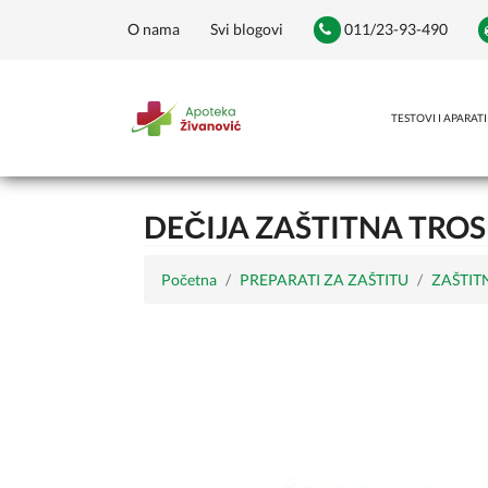
O nama
Svi blogovi
011/23-93-490
TESTOVI I APARATI
DEČIJA ZAŠTITNA TRO
Početna
PREPARATI ZA ZAŠTITU
ZAŠTIT