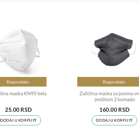
Rasprodato
Rasprodato
itna maska KN95 bela
Zaštitna maska sa jonima sr
zeolitom 2 komada
25.00 RSD
160.00 RSD
DODAJ U KORPU
DODAJ U KORPU