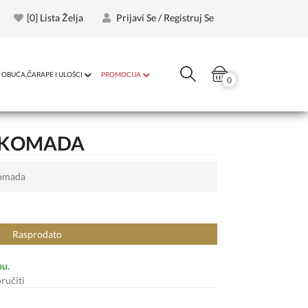
[
0
] Lista Želja
Prijavi Se / Registruj Se
OBUĆA,ČARAPE I ULOŠCI
PROMOCIJA
0
0 KOMADA
komada
Rasprodato
nu.
ručiti