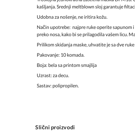
kašljanja. Srednji meltblown sloj garantuje filtac
Udobna za nošenje, ne iritira kožu.
Način upotrebe: najpre ruke operite sapunom i v
preko nosa, kako bi se prilagodila vašem licu. Ma
Prilikom skidanja maske, uhvatite je sa dve ruke za
Pakovanje: 10 komada.
Boja: bela sa printom smajlija
Uzrast: za decu.
Sastav: polipropilen.
Slični proizvodi