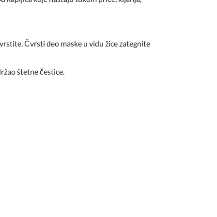
rstite. Čvrsti deo maske u vidu žice zategnite
držao štetne čestice.