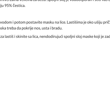
iju 95% čestica.
odom i potom postavite masku na lice. Lastišima je oko ušiju pričv
ska treba da pokrije nos, usta i bradu.
 lastiš i skinite sa lica, nendodirujući spoljni sloj maske koji je za