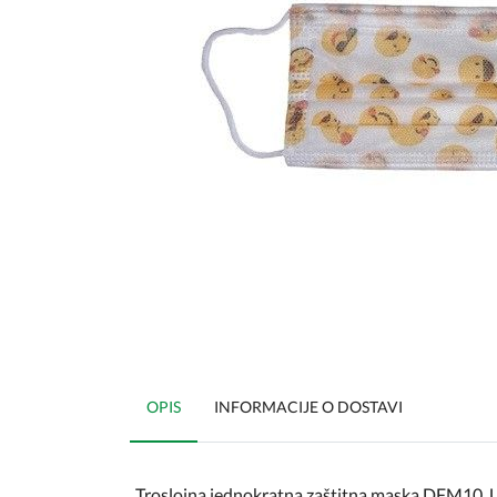
OPIS
INFORMACIJE O DOSTAVI
Troslojna jednokratna zaštitna maska DFM10. Univ