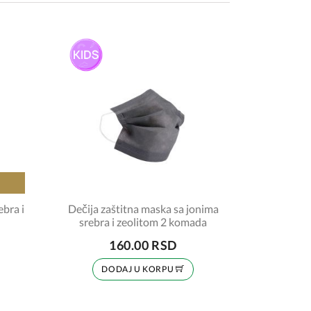
ebra i
Dečija zaštitna maska sa jonima
srebra i zeolitom 2 komada
160.00 RSD
DODAJ U KORPU