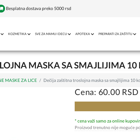
Besplatna dostava preko 5000 rsd
KOZMETIKA
SVE ZA MAMU I DECU
APOTEKA
PREPARATI ZA ZAŠTITU
SLOJNA MASKA SA SMAJLIJIMA 1
NE MASKE ZA LICE
Dečija zaštitna troslojna maska sa smajlijima 10 
Cena: 60.00 RSD
* cena važi samo za online kupovi
Proizvod trenutno nije moguće po