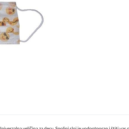
erzalna veličina za decu. Spoljni sloj je vodootporan i štiti vas od