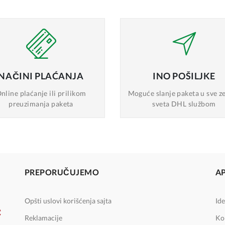
NAČINI
PLAĆANJA
INO
POŠILJKE
nline plaćanje
ili prilikom
Moguće slanje
paketa u sve z
preuzimanja paketa
sveta DHL službom
PREPORUČUJEMO
A
Opšti uslovi korišćenja sajta
Ide
Reklamacije
Ko