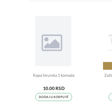
Kapa hirurska 1 komada
Zašt
10.00 RSD
DODAJ U KORPU