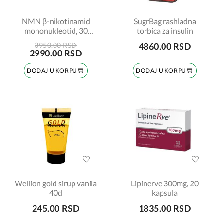
NMN β-nikotinamid
SugrBag rashladna
mononukleotid, 30
torbica za insulin
kapsula
3950.00 RSD
4860.00 RSD
2990.00 RSD
DODAJ U KORPU
DODAJ U KORPU
Wellion gold sirup vanila
Lipinerve 300mg, 20
40d
kapsula
245.00 RSD
1835.00 RSD