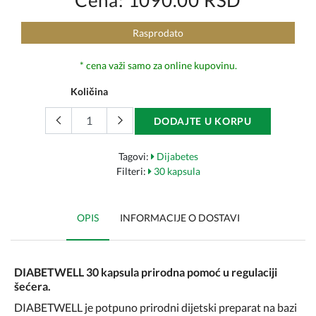
Cena: 1090.00 RSD
Rasprodato
* cena važi samo za online kupovinu.
Količina
DODAJTE U KORPU
Tagovi:
Dijabetes
Filteri:
30 kapsula
OPIS
INFORMACIJE O DOSTAVI
DIABETWELL 30 kapsula prirodna pomoć u regulaciji
šećera.
DIABETWELL je potpuno prirodni dijetski preparat na bazi