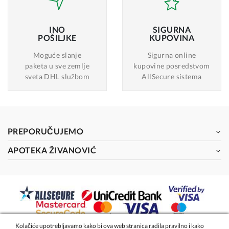
INO
SIGURNA
POŠILJKE
KUPOVINA
Moguće slanje
Sigurna online
paketa u sve zemlje
kupovine posredstvom
sveta DHL službom
AllSecure sistema
PREPORUČUJEMO
APOTEKA ŽIVANOVIĆ
Kolačiće upotrebljavamo kako bi ova web stranica radila pravilno i kako