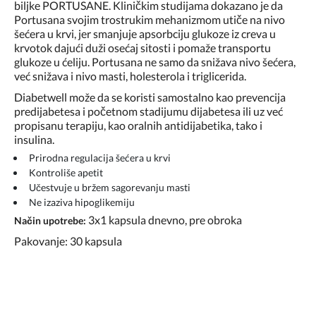
biljke PORTUSANE. Kliničkim studijama dokazano je da
Portusana svojim trostrukim mehanizmom utiče na nivo
šećera u krvi, jer smanjuje apsorbciju glukoze iz creva u
krvotok dajući duži osećaj sitosti i pomaže transportu
glukoze u ćeliju. Portusana ne samo da snižava nivo šećera,
već snižava i nivo masti, holesterola i triglicerida.
Diabetwell može da se koristi samostalno kao prevencija
predijabetesa i početnom stadijumu dijabetesa ili uz već
propisanu terapiju, kao oralnih antidijabetika, tako i
insulina.
Prirodna regulacija šećera u krvi
Kontroliše apetit
Učestvuje u bržem sagorevanju masti
Ne izaziva hipoglikemiju
3x1 kapsula dnevno, pre obroka
Način upotrebe:
Pakovanje: 30 kapsula