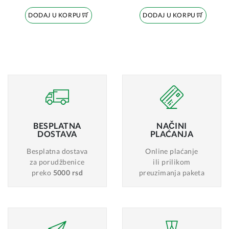
DODAJ U KORPU
DODAJ U KORPU
BESPLATNA
NAČINI
DOSTAVA
PLAĆANJA
Besplatna dostava
Online plaćanje
za porudžbenice
ili prilikom
preko
5000 rsd
preuzimanja paketa