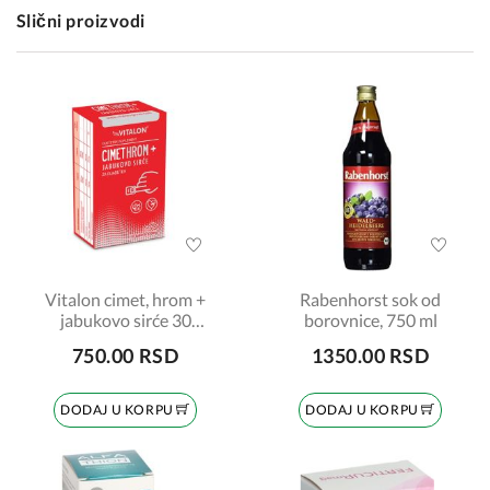
Slični proizvodi
Vitalon cimet, hrom +
Rabenhorst sok od
jabukovo sirće 30
borovnice, 750 ml
tableta
750.00 RSD
1350.00 RSD
DODAJ U KORPU
DODAJ U KORPU