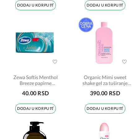
DODAJ U KORPU
DODAJ U KORPU
Zewa Softis Menthol
Organic Mimi sweet
Breeze papirne
shake gel za tuširanje
maramice, 1 komad
400ml
40.00 RSD
390.00 RSD
DODAJ U KORPU
DODAJ U KORPU