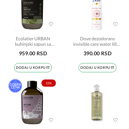
Ecolatier URBAN
Dove dezodorans
kuhinjski sapun sa
invisible care water lilly&
limunskom travom
rose scent 150ml
959.00 RSD
390.00 RSD
600ml
DODAJ U KORPU
DODAJ U KORPU
15%