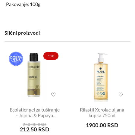
Pakovanje: 100g
Slični proizvodi
15%
Ecolatier gel za tuširanje
Rilastil Xerolac uljana
- Jojoba & Papaya
kupka 750ml
100ml
250.00 RSD
1900.00 RSD
212.50 RSD