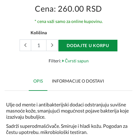
Cena: 260.00 RSD
* cena važi samo za online kupovinu.
Količina
DODAJTE U KORPU
Filteri:
Čvrsti sapun
OPIS
INFORMACIJE O DOSTAVI
Ulje od mente i antibakterijski dodaci odstranjuju suvišne
masnoće kože, smanjujući mogućnost pojave bakterija koje
izazivaju bubuljice.
Sadrži superodmašćivače. Smiruje i hladi kožu. Pogodan za
čestu upotrebu. mikrobiološki testiran.