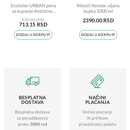
Ecolatier URBAN pena
Rilastil Xerolac uljana
za kupanje Antistress
kupka 1000 ml
600ml
839.00 RSD
2390.00 RSD
713.15 RSD
DODAJ U KORPU
DODAJ U KORPU
BESPLATNA
NAČINI
DOSTAVA
PLAĆANJA
Besplatna dostava
Online plaćanje
za porudžbenice
ili prilikom
preko
5000 rsd
preuzimanja paketa