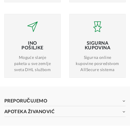
INO
SIGURNA
POŠILJKE
KUPOVINA
Moguće slanje
Sigurna online
paketa u sve zemlje
kupovine posredstvom
sveta DHL službom
AllSecure sistema
PREPORUČUJEMO
APOTEKA ŽIVANOVIĆ