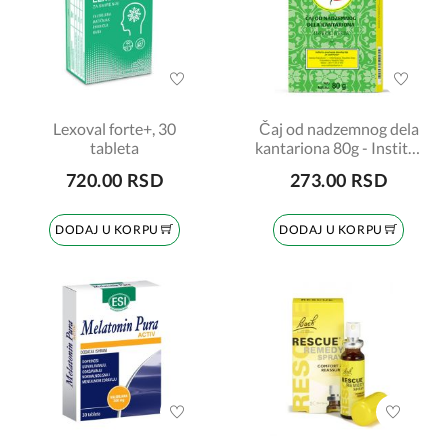
Lexoval forte+, 30
Čaj od nadzemnog dela
tableta
kantariona 80g - Institut
Josif Pančić
720.00 RSD
273.00 RSD
DODAJ U KORPU
DODAJ U KORPU