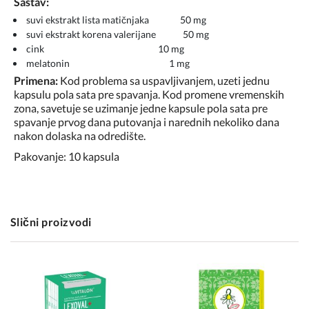
Sastav:
suvi ekstrakt lista matičnjaka 50 mg
suvi ekstrakt korena valerijane 50 mg
cink 10 mg
melatonin 1 mg
Primena:
Kod problema sa uspavljivanjem, uzeti jednu
kapsulu pola sata pre spavanja. Kod promene vremenskih
zona, savetuje se uzimanje jedne kapsule pola sata pre
spavanje prvog dana putovanja i narednih nekoliko dana
nakon dolaska na odredište.
Pakovanje: 10 kapsula
Slični proizvodi