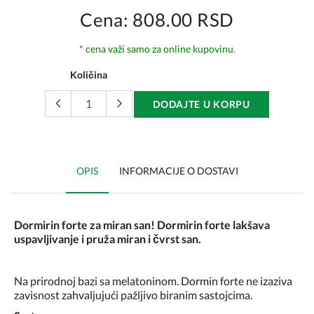
Cena: 808.00 RSD
* cena važi samo za online kupovinu.
Količina
DODAJTE U KORPU
OPIS
INFORMACIJE O DOSTAVI
Dormirin forte za miran san!
Dormirin forte
lakšava
uspavljivanje i pruža miran i čvrst san.
Na prirodnoj bazi sa melatoninom. Dormin forte ne izaziva
zavisnost zahvaljujući pažljivo biranim sastojcima.