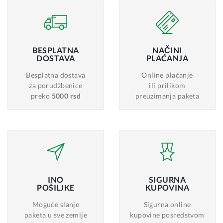
BESPLATNA
NAČINI
DOSTAVA
PLAĆANJA
Besplatna dostava
Online plaćanje
za porudžbenice
ili prilikom
preko
5000 rsd
preuzimanja paketa
INO
SIGURNA
POŠILJKE
KUPOVINA
Moguće slanje
Sigurna online
paketa u sve zemlje
kupovine posredstvom