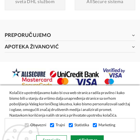
sveta DHL službom
AllSecure sistema
PREPORUČUJEMO
APOTEKA ŽIVANOVIĆ
Kolačiće upotrebljavamo kako bi ova web stranica radila pravilno i kako
bismo bili u stanju da vršimo dalja unapređenja stranice sa svrhom
2026 - Apoteka Magistra Živanović
poboljšanja Vašeg korisničkog iskustva, kako bismo personalizovali sadržaj
i oglase, omogućili značaj društvenih medija i analizirali promet.
Nastavkom korišćenja naših stranica prihvatate upotrebu kolačića.
Izrada internet prodavnice
- Global Webmasters
Obavezni
Trajni
Statistika
Marketing
Saznaj više
Slažem se