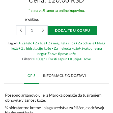
Cena: 120.00 RSD
* cena važi samo za online kupovinu.
Količina
DODAJTE U KORPU
Tagovi:
Za telo
Za lice
Za negu tela i lica
Za odrasle
Nega
kože
Za hidrataciju kože
Za mekoću kože
Svakodnevna
nega
Za sve tipove kože
Filteri:
100gr
Čvrsti sapun
Kutija
Dove
OPIS
INFORMACIJE O DOSTAVI
Posebno arganovo ulje iz Maroka pomaže da tuširanjem
obnovite vlažnost kože.
¼ hidratantne kreme i blaga sredstva za čišćenje održavaju
hidriranost kože.