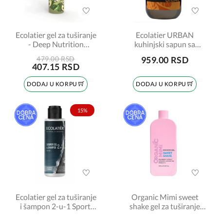
Ecolatier gel za tuširanje
Ecolatier URBAN
- Deep Nutrition
kuhinjski sapun sa
Organic Avocado 350ml
klementinom 600ml
479.00 RSD
959.00 RSD
407.15 RSD
DODAJ U KORPU
DODAJ U KORPU
15%
Ecolatier gel za tuširanje
Organic Mimi sweet
i šampon 2-u-1 Sport,
shake gel za tuširanje
100 ml
400ml