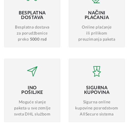
BESPLATNA
NAČINI
DOSTAVA
PLAĆANJA
Besplatna dostava
Online plaćanje
za porudžbenice
ili prilikom
preko
5000 rsd
preuzimanja paketa
INO
SIGURNA
POŠILJKE
KUPOVINA
Moguće slanje
Sigurna online
paketa u sve zemlje
kupovine posredstvom
sveta DHL službom
AllSecure sistema