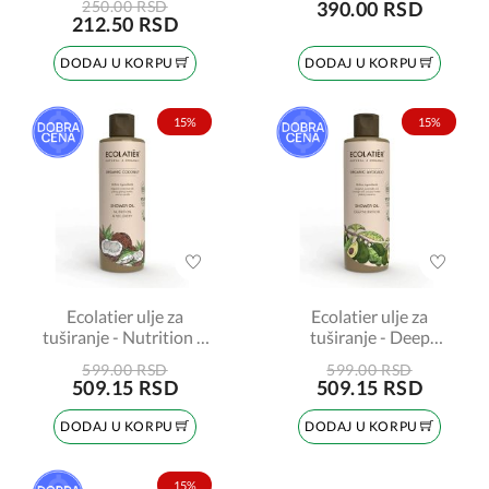
250.00 RSD
390.00 RSD
212.50 RSD
DODAJ U KORPU
DODAJ U KORPU
15%
15%
Ecolatier ulje za
Ecolatier ulje za
tuširanje - Nutrition &
tuširanje - Deep
Recovery Organic
Nutrition Organic
599.00 RSD
599.00 RSD
Coconut 250ml
Avocado 250ml
509.15 RSD
509.15 RSD
DODAJ U KORPU
DODAJ U KORPU
15%