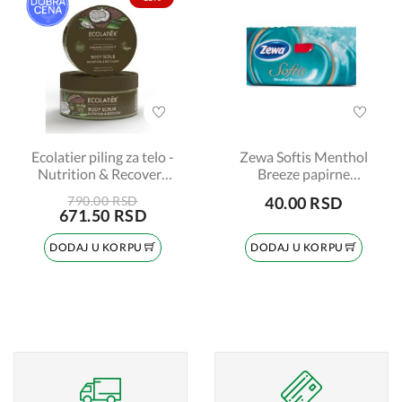
Ecolatier piling za telo -
Zewa Softis Menthol
Nutrition & Recovery
Breeze papirne
Organic Coconut 250ml
maramice, 1 komad
790.00 RSD
40.00 RSD
671.50 RSD
DODAJ U KORPU
DODAJ U KORPU