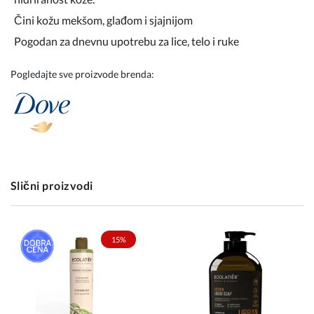
Čini kožu mekšom, glađom i sjajnijom
Pogodan za dnevnu upotrebu za lice, telo i ruke
Pogledajte sve proizvode brenda:
Slični proizvodi
15%