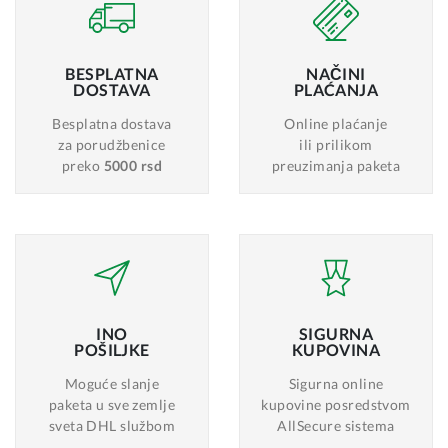
BESPLATNA
NAČINI
DOSTAVA
PLAĆANJA
Besplatna dostava
Online plaćanje
za porudžbenice
ili prilikom
preko
5000 rsd
preuzimanja paketa
INO
SIGURNA
POŠILJKE
KUPOVINA
Moguće slanje
Sigurna online
paketa u sve zemlje
kupovine posredstvom
sveta DHL službom
AllSecure sistema