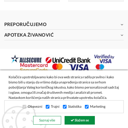
PREPORUČUJEMO
APOTEKA ŽIVANOVIĆ
Kolačiće upotrebljavamo kako bi ova web stranica radila pravilno i kako
bismo bili u stanju da vršimo dalja unapređenja stranice sa svrhom
2026 - Apoteka Magistra Živanović
poboljšanja Vašeg korisničkog iskustva, kako bismo personalizovali sadržaj
i oglase, omogućili značaj društvenih medija i analizirali promet.
Nastavkom korišćenja naših stranica prihvatate upotrebu kolačića.
Izrada internet prodavnice
- Global Webmasters
Obavezni
Trajni
Statistika
Marketing
Saznaj više
Slažem se