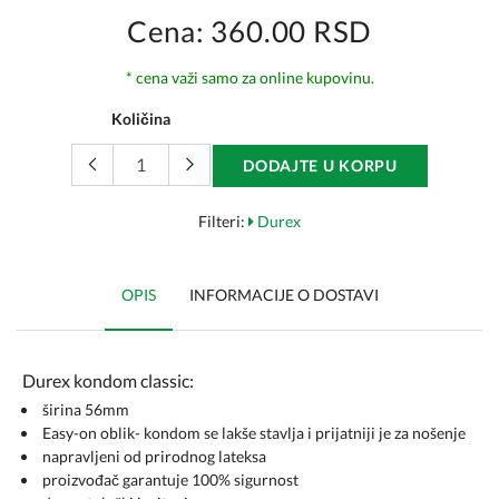
Cena: 360.00 RSD
* cena važi samo za online kupovinu.
Količina
DODAJTE U KORPU
Filteri:
Durex
OPIS
INFORMACIJE O DOSTAVI
Durex kondom classic:
širina 56mm
Easy-on oblik- kondom se lakše stavlja i prijatniji je za nošenje
napravljeni od prirodnog lateksa
proizvođač garantuje 100% sigurnost