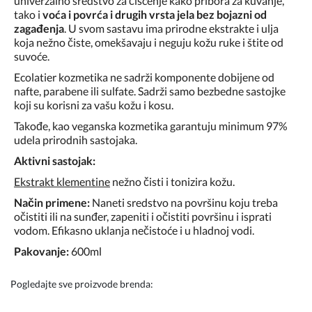
univerzalno sredstvo za čišćenje kako pribora za kuvanje,
tako i
voća i povrća i drugih vrsta jela bez bojazni od
zagađenja
. U svom sastavu ima
prirodne ekstrakte i ulja
koja nežno čiste, omekšavaju i neguju kožu ruke i štite od
suvoće.
Ecolatier kozmetika ne sadrži komponente dobijene od
nafte, parabene ili sulfate. Sadrži samo bezbedne
sastojke
koji su korisni za vašu kožu i kosu.
Takođe, kao veganska kozmetika garantuju minimum 97%
udela prirodnih sastojaka.
Aktivni sastojak:
Ekstrakt klementine
nežno čisti i tonizira kožu.
Način primene:
Naneti sredstvo na površinu koju treba
očistiti ili na sunđer, zapeniti i očistiti površinu i isprati
vodom. Efikasno uklanja nečistoće i u hladnoj vodi.
Pakovanje:
600ml
Pogledajte sve proizvode brenda: