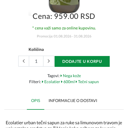
Cena: 959.00 RSD
* cena važi samo za online kupovinu.
Promocija: 01.08.2026 - 31.08.2026
Količina
DODAJTE U KORPU
Tagovi:
Nega kože
Filteri:
Ecolatier
600ml
Tečni sapun
OPIS
INFORMACIJE O DOSTAVI
Ecolatier urban tečni sapun za ruke sa limunovom travom je