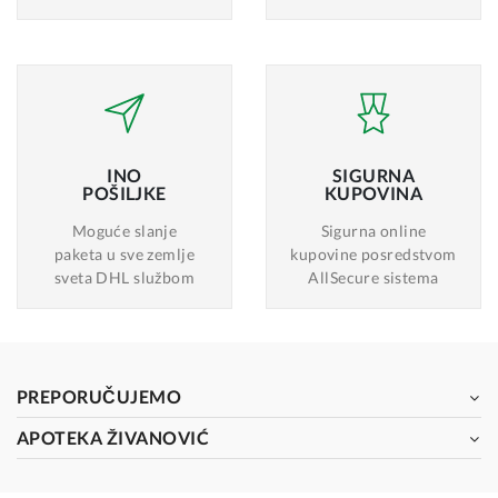
INO
SIGURNA
POŠILJKE
KUPOVINA
Moguće slanje
Sigurna online
paketa u sve zemlje
kupovine posredstvom
sveta DHL službom
AllSecure sistema
PREPORUČUJEMO
APOTEKA ŽIVANOVIĆ