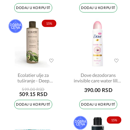
DODAJ U KORPU
DODAJ U KORPU
15%
Ecolatier ulje za
Dove dezodorans
tuširanje - Deep
invisible care water lilly&
Nutrition Organic
rose scent 150ml
599.00 RSD
390.00 RSD
Avocado 250ml
509.15 RSD
DODAJ U KORPU
DODAJ U KORPU
15%