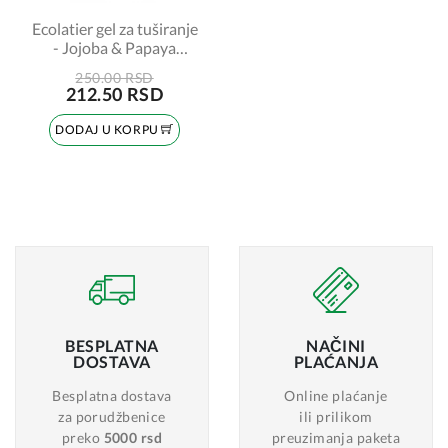
Ecolatier gel za tuširanje
- Jojoba & Papaya
100ml
250.00 RSD
212.50 RSD
DODAJ U KORPU
BESPLATNA
NAČINI
DOSTAVA
PLAĆANJA
Besplatna dostava
Online plaćanje
za porudžbenice
ili prilikom
preko
5000 rsd
preuzimanja paketa