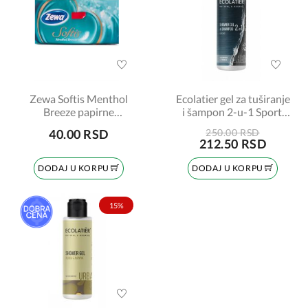
Zewa Softis Menthol
Ecolatier gel za tuširanje
Breeze papirne
i šampon 2-u-1 Sport,
maramice, 1 komad
100 ml
40.00 RSD
250.00 RSD
212.50 RSD
DODAJ U KORPU
DODAJ U KORPU
15%