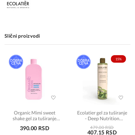
Slični proizvodi
15%
Organic Mimi sweet
Ecolatier gel za tuširanje
shake gel za tuširanje
- Deep Nutrition
400ml
Organic Avocado 350ml
390.00 RSD
479.00 RSD
407.15 RSD