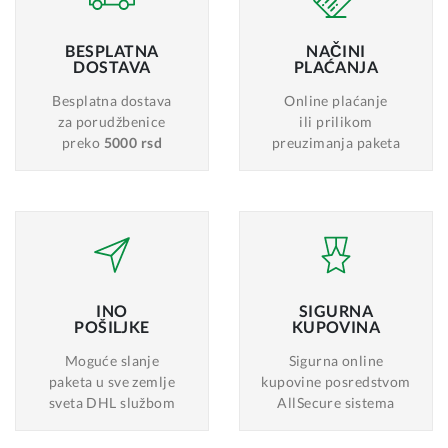
BESPLATNA
NAČINI
DOSTAVA
PLAĆANJA
Besplatna dostava
Online plaćanje
za porudžbenice
ili prilikom
preko
5000 rsd
preuzimanja paketa
INO
SIGURNA
POŠILJKE
KUPOVINA
Moguće slanje
Sigurna online
paketa u sve zemlje
kupovine posredstvom
sveta DHL službom
AllSecure sistema