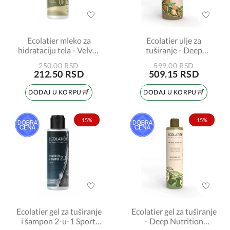
Ecolatier mleko za
Ecolatier ulje za
hidrataciju tela - Velvet
tuširanje - Deep
Skin 100ml
Reviving Organic
250.00 RSD
599.00 RSD
Argana 250ml
212.50 RSD
509.15 RSD
DODAJ U KORPU
DODAJ U KORPU
15%
15%
Ecolatier gel za tuširanje
Ecolatier gel za tuširanje
i šampon 2-u-1 Sport,
- Deep Nutrition