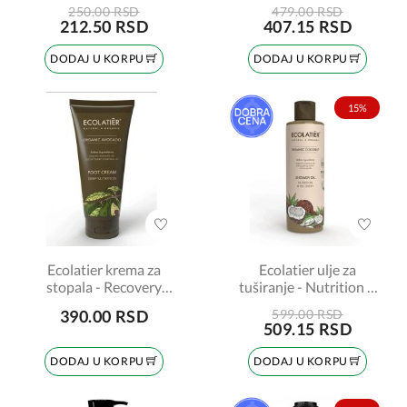
100 ml
Organic Avocado 350ml
250.00 RSD
479.00 RSD
212.50 RSD
407.15 RSD
DODAJ U KORPU
DODAJ U KORPU
15%
Ecolatier krema za
Ecolatier ulje za
stopala - Recovery
tuširanje - Nutrition &
Organic Avocado 100ml
Recovery Organic
390.00 RSD
599.00 RSD
Coconut 250ml
509.15 RSD
DODAJ U KORPU
DODAJ U KORPU