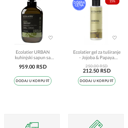
15%
Ecolatier URBAN
Ecolatier gel za tuširanje
kuhinjski sapun sa
- Jojoba & Papaya
limunskom travom
100ml
959.00 RSD
250.00 RSD
600ml
212.50 RSD
DODAJ U KORPU
DODAJ U KORPU