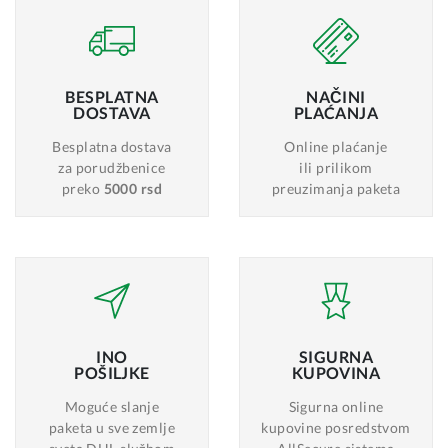
BESPLATNA
NAČINI
DOSTAVA
PLAĆANJA
Besplatna dostava
Online plaćanje
za porudžbenice
ili prilikom
preko
5000 rsd
preuzimanja paketa
INO
SIGURNA
POŠILJKE
KUPOVINA
Moguće slanje
Sigurna online
paketa u sve zemlje
kupovine posredstvom