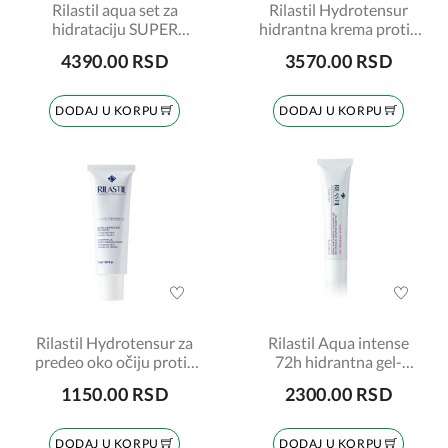
Rilastil aqua set za
Rilastil Hydrotensur
hidrataciju SUPER
hidrantna krema protiv
CENA
bora 40ml
4390.00 RSD
3570.00 RSD
DODAJ U KORPU
DODAJ U KORPU
Rilastil Hydrotensur za
Rilastil Aqua intense
predeo oko očiju protiv
72h hidrantna gel-
bora 15ml
krema 40ml
1150.00 RSD
2300.00 RSD
DODAJ U KORPU
DODAJ U KORPU