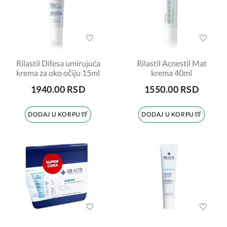
Rilastil Difesa umirujuća
Rilastil Acnestil Mat
krema za oko očiju 15ml
krema 40ml
1940.00 RSD
1550.00 RSD
DODAJ U KORPU
DODAJ U KORPU