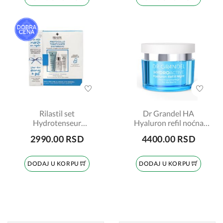
Rilastil set
Dr Grandel HA
Hydrotenseur
Hyaluron refil noćna
serum+krema protiv
krema 50ml
2990.00 RSD
4400.00 RSD
bora+emulzija za
čišćenje
DODAJ U KORPU
DODAJ U KORPU