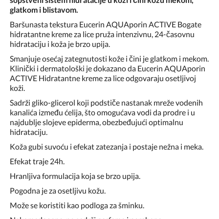
glatkom i blistavo
m.
Baršunasta tekstura Eucerin AQUAporin ACTIVE Bogate
hidratantne kreme za lice pruža intenzivnu, 24-časovnu
hidrataciju i koža je brzo upija.
Smanjuje osećaj zategnutosti kože i čini je glatkom i mekom.
Klinički i dermatološki je dokazano da Eucerin AQUAporin
ACTIVE Hidratantne kreme za lice odgovaraju osetljivoj
koži.
Sadrži gliko-glicerol koji podstiče nastanak mreže vodenih
kanalića između ćelija, što omogućava vodi da prodre i u
najdublje slojeve epiderma, obezbeđujući optimalnu
hidrataciju.
Koža gubi suvoću i efekat zatezanja i postaje nežna i meka.
Efekat traje 24h.
Hranljiva formulacija koja se brzo upija.
Pogodna je za osetljivu kožu.
Može se koristiti kao podloga za šminku.