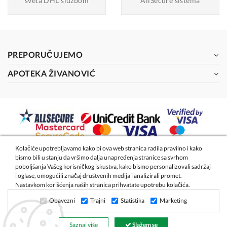
sveta DHL službom
AllSecure sistema
PREPORUČUJEMO
APOTEKA ŽIVANOVIĆ
Kolačiće upotrebljavamo kako bi ova web stranica radila pravilno i kako
bismo bili u stanju da vršimo dalja unapređenja stranice sa svrhom
2026 - Apoteka Magistra Živanović
poboljšanja Vašeg korisničkog iskustva, kako bismo personalizovali sadržaj
i oglase, omogućili značaj društvenih medija i analizirali promet.
Nastavkom korišćenja naših stranica prihvatate upotrebu kolačića.
Izrada internet prodavnice
- Global Webmasters
Obavezni
Trajni
Statistika
Marketing
Saznaj više
Slažem se