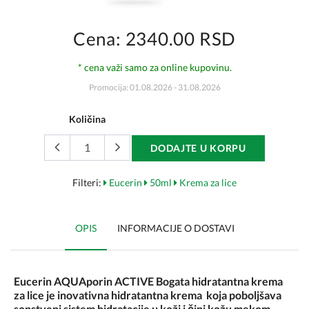
Cena: 2340.00 RSD
* cena važi samo za online kupovinu.
Promocija: 01.08.2026 - 31.08.2026
Količina
DODAJTE U KORPU
Filteri:
Eucerin
50ml
Krema za lice
OPIS
INFORMACIJE O DOSTAVI
Eucerin AQUAporin ACTIVE Bogata hidratantna krema
za lice je inovativna hidratantna krema koja poboljšava
sopstveni sistem hidratacije u koži i čini kožu mekom,