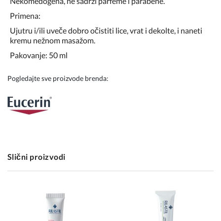
Nekomedogena, ne sadrži parfeme i parabene.
Primena:
Ujutru i/ili uveče dobro očistiti lice, vrat i dekolte, i naneti
kremu nežnom masažom.
Pakovanje: 50 ml
Pogledajte sve proizvode brenda:
Slični proizvodi