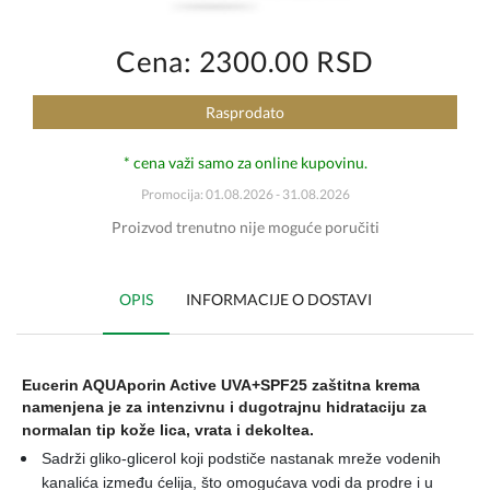
Cena: 2300.00 RSD
Rasprodato
* cena važi samo za online kupovinu.
Promocija: 01.08.2026 - 31.08.2026
Proizvod trenutno nije moguće poručiti
OPIS
INFORMACIJE O DOSTAVI
Eucerin AQUAporin Active UVA+SPF25 zaštitna krema
namenjena je
za intenzivnu i dugotrajnu hidrataciju za
normalan tip kože lica, vrata i dekoltea.
Sadrži gliko-glicerol koji podstiče nastanak mreže vodenih
kanalića između ćelija, što omogućava vodi da prodre i u