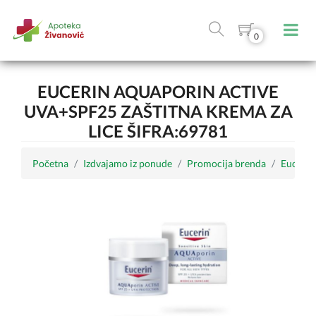
0
EUCERIN AQUAPORIN ACTIVE
UVA+SPF25 ZAŠTITNA KREMA ZA
LICE ŠIFRA:69781
Početna
Izdvajamo iz ponude
Promocija brenda
Eucerin