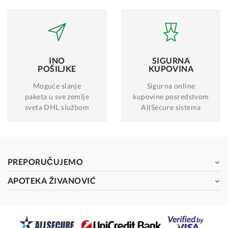
INO
SIGURNA
POŠILJKE
KUPOVINA
Moguće slanje
Sigurna online
paketa u sve zemlje
kupovine posredstvom
sveta DHL službom
AllSecure sistema
PREPORUČUJEMO
APOTEKA ŽIVANOVIĆ