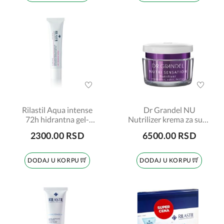
Rilastil Aqua intense
Dr Grandel NU
72h hidrantna gel-
Nutrilizer krema za suvu
krema 40ml
kožu 50ml
2300.00 RSD
6500.00 RSD
DODAJ U KORPU
DODAJ U KORPU