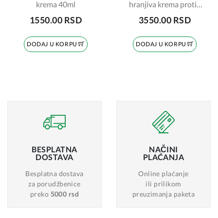
krema 40ml
hranjiva krema protiv
bora 40ml
1550.00 RSD
3550.00 RSD
DODAJ U KORPU
DODAJ U KORPU
BESPLATNA
NAČINI
DOSTAVA
PLAĆANJA
Besplatna dostava
Online plaćanje
za porudžbenice
ili prilikom
preko
5000 rsd
preuzimanja paketa