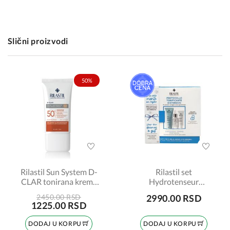
Slični proizvodi
50%
Rilastil Sun System D-
Rilastil set
CLAR tonirana krema
Hydrotenseur
spf 50+ light 40ml
serum+krema protiv
2450.00 RSD
2990.00 RSD
bora+emulzija za
1225.00 RSD
čišćenje
DODAJ U KORPU
DODAJ U KORPU