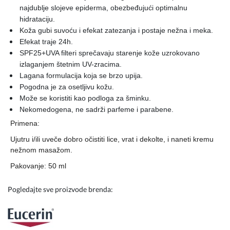
najdublje slojeve epiderma, obezbeđujući optimalnu
hidrataciju.
Koža gubi suvoću i efekat zatezanja i postaje nežna i meka.
Efekat traje 24h.
SPF25+UVA filteri sprečavaju starenje kože uzrokovano
izlaganjem štetnim UV-zracima.
Lagana formulacija koja se brzo upija.
Pogodna je za osetljivu kožu.
Može se koristiti kao podloga za šminku.
Nekomedogena, ne sadrži parfeme i parabene.
Primena:
Ujutru i/ili uveče dobro očistiti lice, vrat i dekolte, i naneti kremu
nežnom masažom.
Pakovanje: 50 ml
Pogledajte sve proizvode brenda: