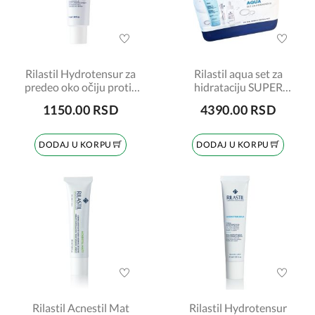
Rilastil Hydrotensur za
Rilastil aqua set za
predeo oko očiju protiv
hidrataciju SUPER
bora 15ml
CENA
1150.00 RSD
4390.00 RSD
DODAJ U KORPU
DODAJ U KORPU
Rilastil Acnestil Mat
Rilastil Hydrotensur