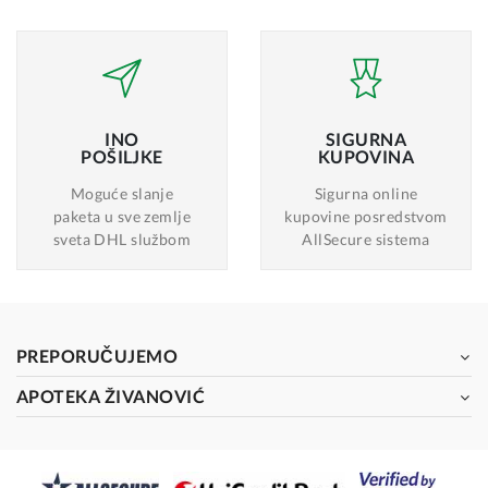
INO
SIGURNA
POŠILJKE
KUPOVINA
Moguće slanje
Sigurna online
paketa u sve zemlje
kupovine posredstvom
sveta DHL službom
AllSecure sistema
PREPORUČUJEMO
APOTEKA ŽIVANOVIĆ