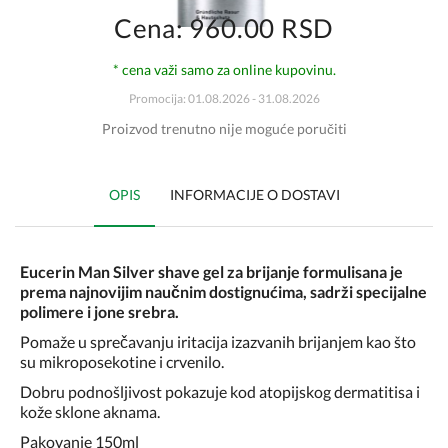
Cena: 960.00 RSD
* cena važi samo za online kupovinu.
Promocija: 01.08.2026 - 31.08.2026
Proizvod trenutno nije moguće poručiti
OPIS
INFORMACIJE O DOSTAVI
Eucerin Man Silver shave gel za brijanje formulisana je
prema najnovijim naučnim dostignućima, sadrži specijalne
polimere i jone srebra.
Pomaže u sprečavanju iritacija izazvanih brijanjem kao što
su mikroposekotine i crvenilo.
Dobru podnošljivost pokazuje kod atopijskog dermatitisa i
kože sklone aknama.
Pakovanje 150ml