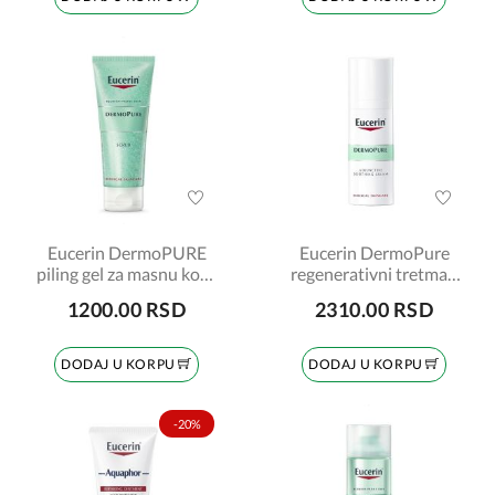
Eucerin DermoPURE
Eucerin DermoPure
piling gel za masnu kožu
regenerativni tretman
lica šifra:88984
40ml 87925
1200.00 RSD
2310.00 RSD
DODAJ U KORPU
DODAJ U KORPU
-20%