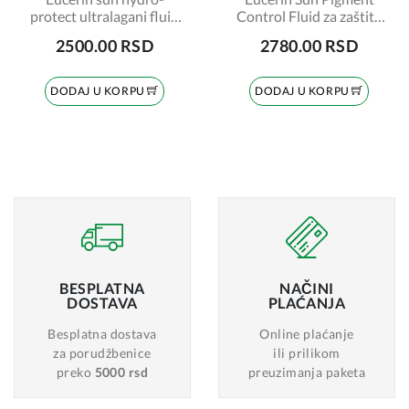
protect ultralagani fluid
Control Fluid za zaštitu
za lice spf 50+, 50ml
od sunca SPF 50+ tamni,
2500.00 RSD
2780.00 RSD
66870
DODAJ U KORPU
DODAJ U KORPU
BESPLATNA
NAČINI
DOSTAVA
PLAĆANJA
Besplatna dostava
Online plaćanje
za porudžbenice
ili prilikom
preko
5000 rsd
preuzimanja paketa