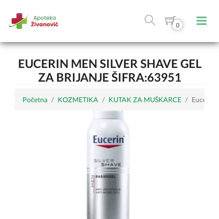
0
EUCERIN MEN SILVER SHAVE GEL
ZA BRIJANJE ŠIFRA:63951
Početna
KOZMETIKA
KUTAK ZA MUŠKARCE
Eucerin M