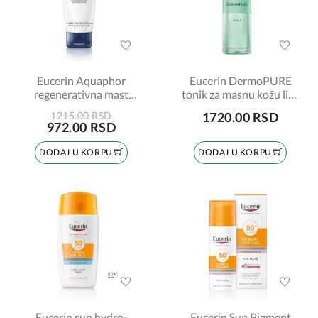
Eucerin Aquaphor
Eucerin DermoPURE
regenerativna mast
tonik za masnu kožu lica
45ml šifra:63976
šifra:88983
1215.00 RSD
1720.00 RSD
972.00 RSD
DODAJ U KORPU
DODAJ U KORPU
Eucerin sun hydro-
Eucerin Sun Pigment