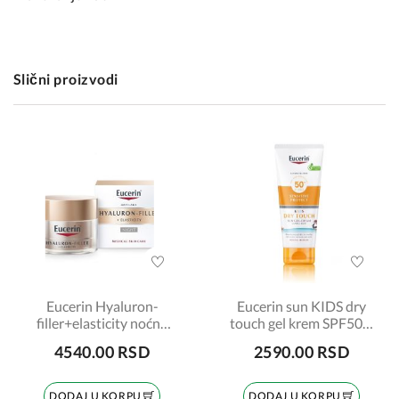
Slični proizvodi
Eucerin Hyaluron-
Eucerin sun KIDS dry
filler+elasticity noćna
touch gel krem SPF50+,
krema 50ml 69678
200ml
4540.00 RSD
2590.00 RSD
DODAJ U KORPU
DODAJ U KORPU