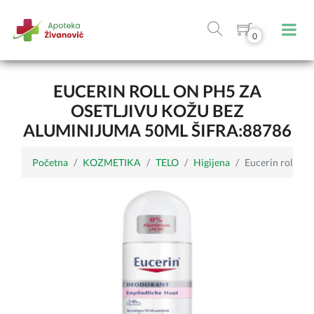
0
EUCERIN ROLL ON PH5 ZA
OSETLJIVU KOŽU BEZ
ALUMINIJUMA 50ML ŠIFRA:88786
Početna
KOZMETIKA
TELO
Higijena
Eucerin roll on