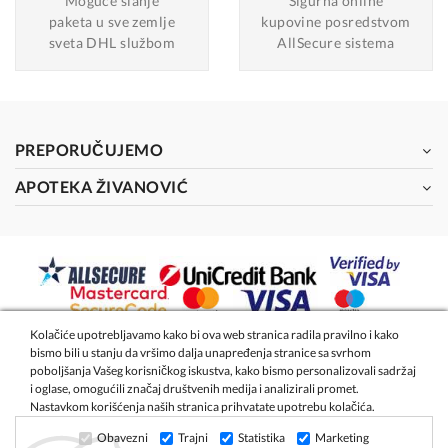
Moguće slanje
Sigurna online
paketa u sve zemlje
kupovine posredstvom
sveta DHL službom
AllSecure sistema
PREPORUČUJEMO
APOTEKA ŽIVANOVIĆ
Kolačiće upotrebljavamo kako bi ova web stranica radila pravilno i kako
bismo bili u stanju da vršimo dalja unapređenja stranice sa svrhom
2026 - Apoteka Magistra Živanović
poboljšanja Vašeg korisničkog iskustva, kako bismo personalizovali sadržaj
i oglase, omogućili značaj društvenih medija i analizirali promet.
Nastavkom korišćenja naših stranica prihvatate upotrebu kolačića.
Izrada internet prodavnice
- Global Webmasters
Obavezni
Trajni
Statistika
Marketing