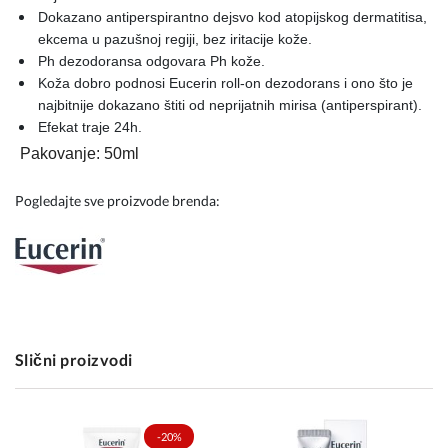
Dokazano antiperspirantno dejsvo kod atopijskog dermatitisa,
ekcema u pazušnoj regiji, bez iritacije kože.
Ph dezodoransa odgovara Ph kože.
Koža dobro podnosi Eucerin roll-on dezodorans i ono što je
najbitnije dokazano štiti od neprijatnih mirisa (antiperspirant).
Efekat traje 24h.
Pakovanje: 50ml
Pogledajte sve proizvode brenda:
Slični proizvodi
-20%