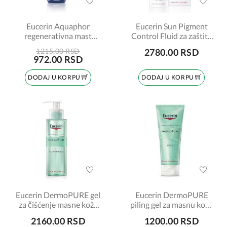
Eucerin Aquaphor
Eucerin Sun Pigment
regenerativna mast
Control Fluid za zaštitu
45ml šifra:63976
od sunca SPF 50+ tamni,
1215.00 RSD
2780.00 RSD
66870
972.00 RSD
DODAJ U KORPU
DODAJ U KORPU
Eucerin DermoPURE gel
Eucerin DermoPURE
za čišćenje masne kože
piling gel za masnu kožu
lica šifra:88982
lica šifra:88984
2160.00 RSD
1200.00 RSD