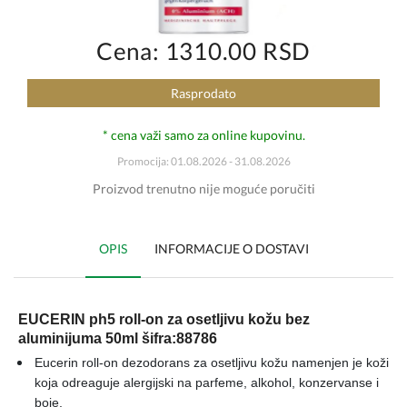
Cena: 1310.00 RSD
Rasprodato
* cena važi samo za online kupovinu.
Promocija: 01.08.2026 - 31.08.2026
Proizvod trenutno nije moguće poručiti
OPIS
INFORMACIJE O DOSTAVI
EUCERIN ph5 roll-on za osetljivu kožu bez
aluminijuma 50ml šifra:88786
Eucerin roll-on dezodorans za osetljivu kožu namenjen je koži
koja odreaguje alergijski na parfeme, alkohol, konzervanse i
boje.