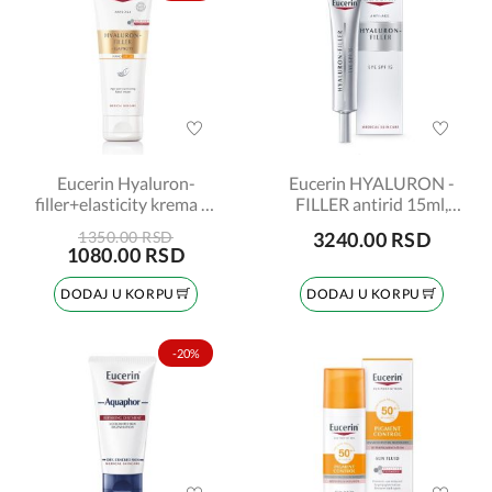
Eucerin Hyaluron-
Eucerin HYALURON -
filler+elasticity krema za
FILLER antirid 15ml,
ruke SPF30, 75ml 66875
šifra:63536
1350.00 RSD
3240.00 RSD
1080.00 RSD
DODAJ U KORPU
DODAJ U KORPU
-20%