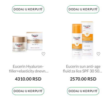
DODAJ U KORPU
DODAJ U KORPU
Eucerin Hyaluron-
Eucerin sun anti-age
filler+elasticity dnevna
fluid za lice SPF 30 50ml
krema SPF15, 50ml
87933
4310.00 RSD
2570.00 RSD
69675
DODAJ U KORPU
DODAJ U KORPU