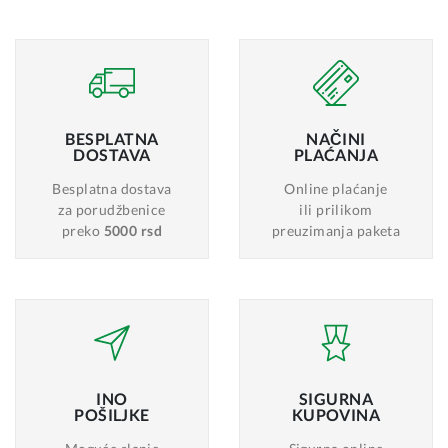
BESPLATNA
NAČINI
DOSTAVA
PLAĆANJA
Besplatna dostava
Online plaćanje
za porudžbenice
ili prilikom
preko
5000 rsd
preuzimanja paketa
INO
SIGURNA
POŠILJKE
KUPOVINA