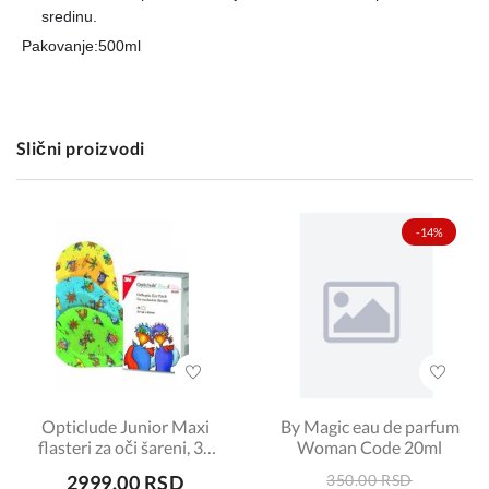
sredinu.
Pakovanje:500ml
Slični proizvodi
-14%
Opticlude Junior Maxi
By Magic eau de parfum
flasteri za oči šareni, 30
Woman Code 20ml
komada
2999.00 RSD
350.00 RSD