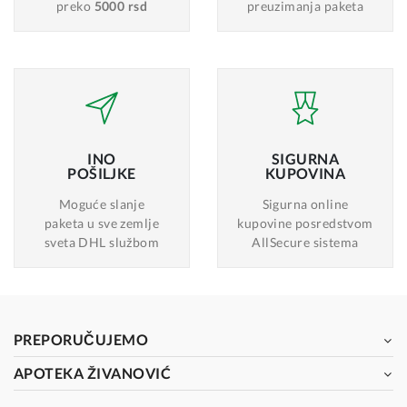
preko
5000 rsd
preuzimanja paketa
INO
SIGURNA
POŠILJKE
KUPOVINA
Moguće slanje
Sigurna online
paketa u sve zemlje
kupovine posredstvom
sveta DHL službom
AllSecure sistema
PREPORUČUJEMO
APOTEKA ŽIVANOVIĆ