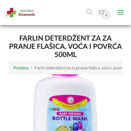
0
FARLIN DETERDŽENT ZA ZA
PRANJE FLAŠICA, VOĆA I POVRĆA
500ML
Početna
Farlin deterdžent za za pranje flašica, voća i povrća 