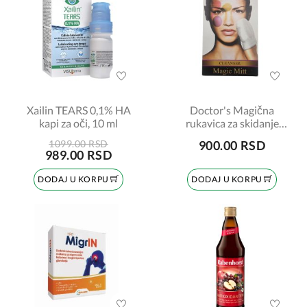
Xailin TEARS 0,1% HA
Doctor's Magična
kapi za oči, 10 ml
rukavica za skidanje
šminke, 1 komad
1099.00 RSD
900.00 RSD
989.00 RSD
DODAJ U KORPU
DODAJ U KORPU