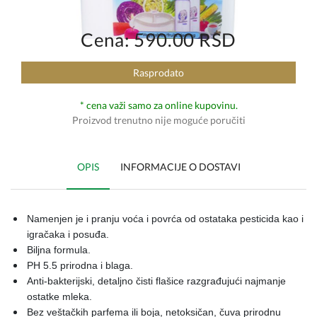
Cena: 590.00 RSD
Rasprodato
* cena važi samo za online kupovinu.
Proizvod trenutno nije moguće poručiti
OPIS
INFORMACIJE O DOSTAVI
Namenjen je i pranju voća i povrća od ostataka pesticida kao i
igračaka i posuđa.
Biljna formula.
PH 5.5 prirodna i blaga.
Anti-bakterijski, detaljno čisti flašice razgrađujući najmanje
ostatke mleka.
Bez veštačkih parfema ili boja, netoksičan, čuva prirodnu