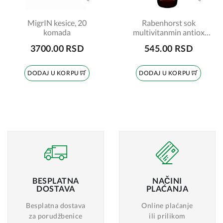
MigrIN kesice, 20
Rabenhorst sok
komada
multivitanmin antiox
750ml
3700.00 RSD
545.00 RSD
DODAJ U KORPU
DODAJ U KORPU
BESPLATNA
NAČINI
DOSTAVA
PLAĆANJA
Besplatna dostava
Online plaćanje
za porudžbenice
ili prilikom