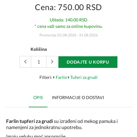
Cena: 750.00 RSD
Ušteda: 140.00 RSD
* cena važi samo za online kupovinu.
Promocija: 01.08.2026 - 31.08.2026
Količina
DODAJTE U KORPU
Filteri:
Farlin
Tuferi za grudi
OPIS
INFORMACIJE O DOSTAVI
Farlin tupferi za gru
di
su izrađeni od mekog pamuka i
namenjeni za jednokratnu upotrebu.
Imaju veluku moć apsorpcije.