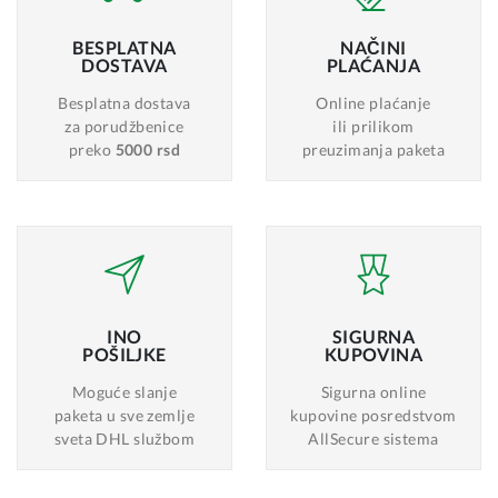
BESPLATNA
NAČINI
DOSTAVA
PLAĆANJA
Besplatna dostava
Online plaćanje
za porudžbenice
ili prilikom
preko
5000 rsd
preuzimanja paketa
INO
SIGURNA
POŠILJKE
KUPOVINA
Moguće slanje
Sigurna online
paketa u sve zemlje
kupovine posredstvom
sveta DHL službom
AllSecure sistema