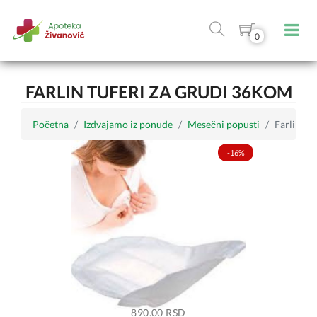
0
FARLIN TUFERI ZA GRUDI 36KOM
Početna
Izdvajamo iz ponude
Mesečni popusti
Farlin tu
-16%
890.00 RSD