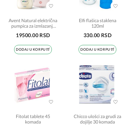
Avent Natural električna
Elfi flašica staklena
pumpica za izmlazanje
120ml
mleka
19500.00 RSD
330.00 RSD
DODAJ U KORPU
DODAJ U KORPU
Fitolat tablete 45
Chicco ulošci za grudi za
komada
dojilje 30 komada