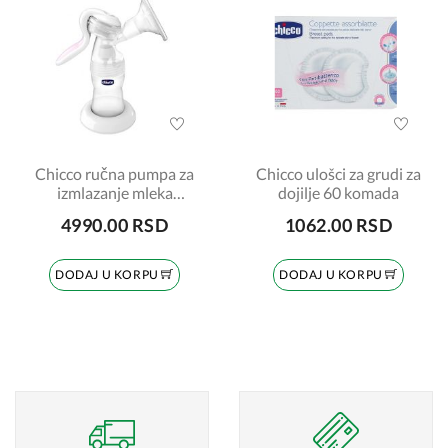
Chicco ručna pumpa za
Chicco ulošci za grudi za
izmlazanje mleka
dojilje 60 komada
Wellbeing
4990.00 RSD
1062.00 RSD
DODAJ U KORPU
DODAJ U KORPU