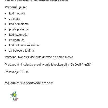
Preporučuje se:
kod modrica
za otoke
kod hematoma
posle preloma
kod istegnuća
za uganuća
kod bolova u kolenima
za bolove u leđima
Primena:
Nanositi više puta dnevno na bolno mesto.
Proizvođač: Institut za proučavanje lekovitog bilja "Dr Josif Pančić"
Pakovanje: 100 ml
Pogledajte sve proizvode brenda: