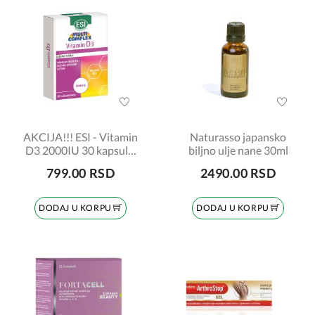
AKCIJA!!! ESI - Vitamin
Naturasso japansko
D3 2000IU 30 kapsula,
biljno ulje nane 30ml
1+1 gratis
799.00 RSD
2490.00 RSD
DODAJ U KORPU
DODAJ U KORPU