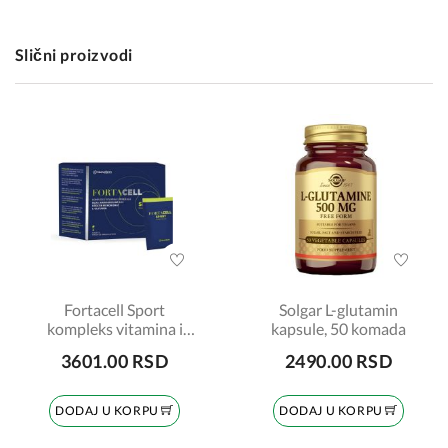
Slični proizvodi
Fortacell Sport
Solgar L-glutamin
kompleks vitamina i
kapsule, 50 komada
minerala, 15 kesica
3601.00 RSD
2490.00 RSD
DODAJ U KORPU
DODAJ U KORPU