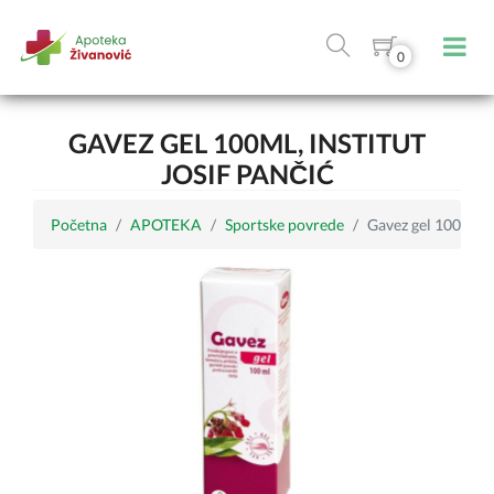
0
GAVEZ GEL 100ML, INSTITUT
JOSIF PANČIĆ
Početna
APOTEKA
Sportske povrede
Gavez gel 100ml, In