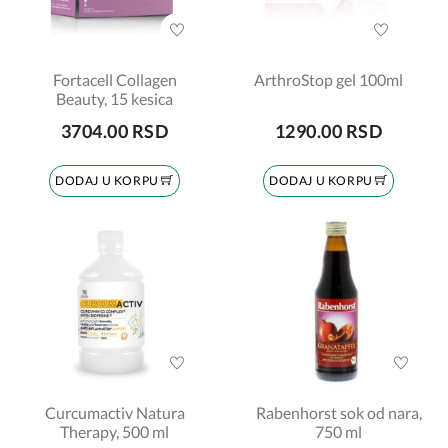
Fortacell Collagen
ArthroStop gel 100ml
Beauty, 15 kesica
3704.00 RSD
1290.00 RSD
DODAJ U KORPU
DODAJ U KORPU
Curcumactiv Natura
Rabenhorst sok od nara,
Therapy, 500 ml
750 ml