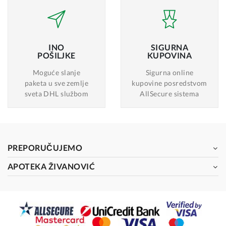
INO
SIGURNA
POŠILJKE
KUPOVINA
Moguće slanje
Sigurna online
paketa u sve zemlje
kupovine posredstvom
sveta DHL službom
AllSecure sistema
PREPORUČUJEMO
APOTEKA ŽIVANOVIĆ