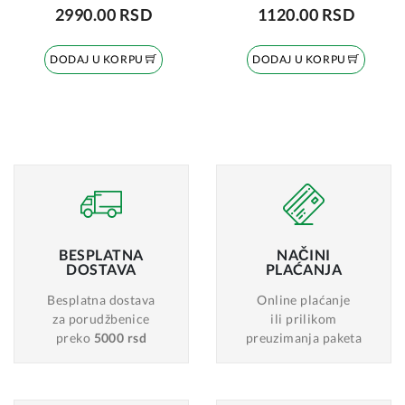
2990.00 RSD
1120.00 RSD
DODAJ U KORPU
DODAJ U KORPU
BESPLATNA
NAČINI
DOSTAVA
PLAĆANJA
Besplatna dostava
Online plaćanje
za porudžbenice
ili prilikom
preko
5000 rsd
preuzimanja paketa