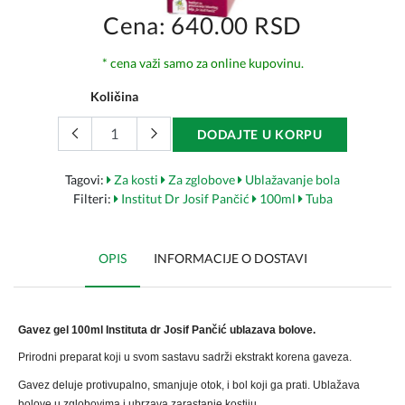
Cena: 640.00 RSD
* cena važi samo za online kupovinu.
Količina
DODAJTE U KORPU
Tagovi:
Za kosti
Za zglobove
Ublažavanje bola
Filteri:
Institut Dr Josif Pančić
100ml
Tuba
OPIS
INFORMACIJE O DOSTAVI
Gavez gel 100ml Instituta dr Josif Pančić ublazava bolove.
Prirodni preparat koji u svom sastavu sadrži ekstrakt korena gaveza.
Gavez deluje protivupalno, smanjuje otok, i bol koji ga prati. Ublažava
bolove u zglobovima i ubrzava zarastanje kostiju.