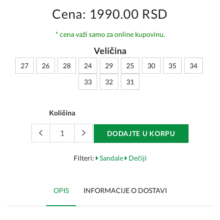
Cena: 1990.00 RSD
* cena važi samo za online kupovinu.
Veličina
27
26
28
24
29
25
30
35
34
33
32
31
Količina
DODAJTE U KORPU
Filteri:
Sandale
Dečiji
OPIS
INFORMACIJE O DOSTAVI