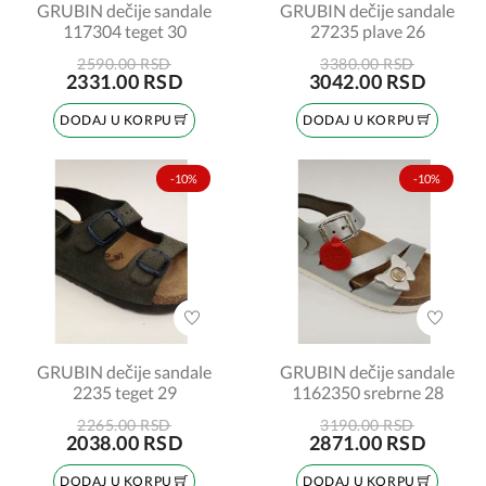
GRUBIN dečije sandale
GRUBIN dečije sandale
117304 teget 30
27235 plave 26
2590.00 RSD
3380.00 RSD
2331.00 RSD
3042.00 RSD
DODAJ U KORPU
DODAJ U KORPU
-10%
-10%
GRUBIN dečije sandale
GRUBIN dečije sandale
2235 teget 29
1162350 srebrne 28
2265.00 RSD
3190.00 RSD
2038.00 RSD
2871.00 RSD
DODAJ U KORPU
DODAJ U KORPU