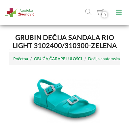
0
GRUBIN DEČIJA SANDALA RIO
LIGHT 3102400/310300-ZELENA
Početna
OBUĆA,ČARAPE I ULOŠCI
Dečija anatomska obu