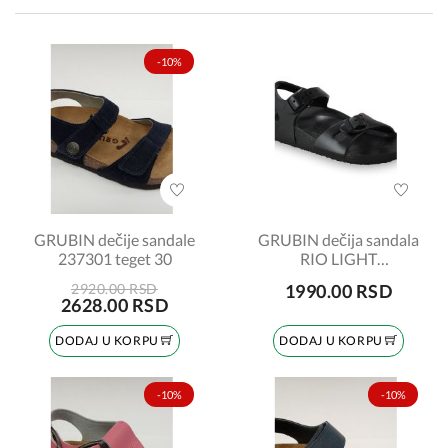
-10%
GRUBIN dečije sandale
GRUBIN dečija sandala
237301 teget 30
RIO LIGHT
3102400/310300-crna
2920.00 RSD
1990.00 RSD
2628.00 RSD
DODAJ U KORPU
DODAJ U KORPU
-10%
-10%