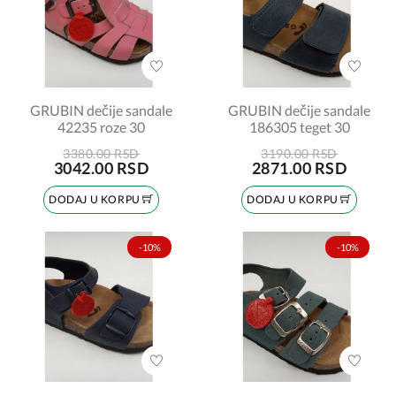
GRUBIN dečije sandale
GRUBIN dečije sandale
42235 roze 30
186305 teget 30
3380.00 RSD
3190.00 RSD
3042.00 RSD
2871.00 RSD
DODAJ U KORPU
DODAJ U KORPU
-10%
-10%