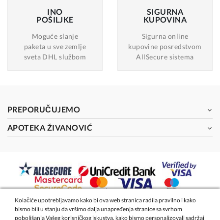
INO
SIGURNA
POŠILJKE
KUPOVINA
Moguće slanje
Sigurna online
paketa u sve zemlje
kupovine posredstvom
sveta DHL službom
AllSecure sistema
PREPORUČUJEMO
APOTEKA ŽIVANOVIĆ
Kolačiće upotrebljavamo kako bi ova web stranica radila pravilno i kako
bismo bili u stanju da vršimo dalja unapređenja stranice sa svrhom
2026 - Apoteka Magistra Živanović
poboljšanja Vašeg korisničkog iskustva, kako bismo personalizovali sadržaj