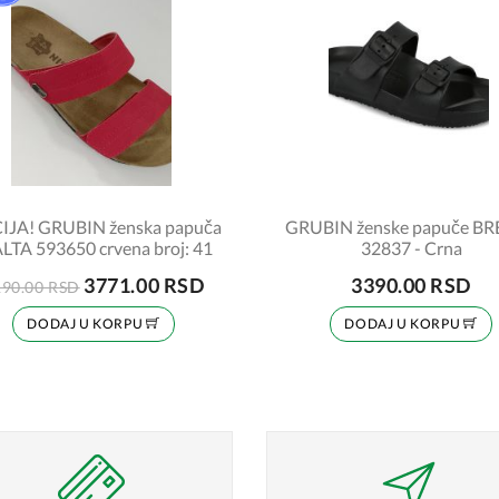
IJA! GRUBIN ženska papuča
GRUBIN ženske papuče B
TA 593650 crvena broj: 41
32837 - Crna
3771.00 RSD
3390.00 RSD
190.00 RSD
DODAJ U KORPU
DODAJ U KORPU