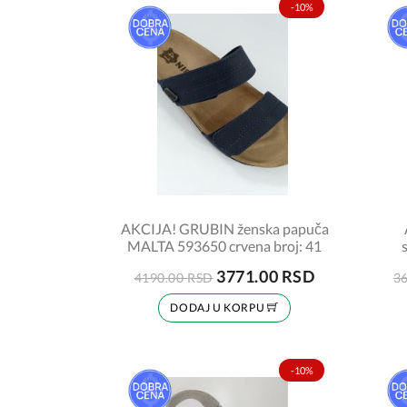
-10%
AKCIJA! GRUBIN ženska papuča
MALTA 593650 crvena broj: 41
3771.00 RSD
4190.00 RSD
3
DODAJ U KORPU
-10%