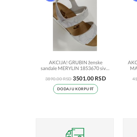
AKCIJA! GRUBIN ženske
AKC
sandale MERYLIN 1853670 sivo-
MAL
bela zmija broj 37
3501.00 RSD
3890.00 RSD
4
DODAJ U KORPU