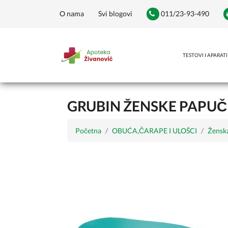
O nama
Svi blogovi
011/23-93-490
TESTOVI I APARATI
GRUBIN ŽENSKE PAPUČE
Početna
OBUĆA,ČARAPE I ULOŠCI
Žensk