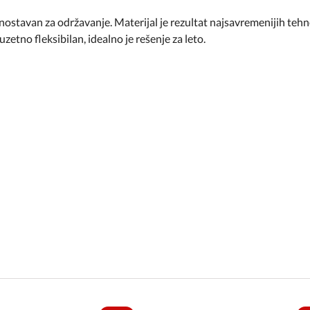
nostavan za održavanje. Materijal je rezultat najsavremenijih teh
zetno fleksibilan, idealno je rešenje za leto.