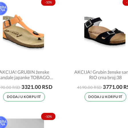
-10%
-
AKCIJA! GRUBIN ženske
AKCIJA! Grubin ženske sa
sandale japanke TOBAGO
RIO crna broj:38
953650 kajsija br:37
3321.00 RSD
3771.00 
690.00 RSD
4190.00 RSD
DODAJ U KORPU
DODAJ U KORPU
-10%