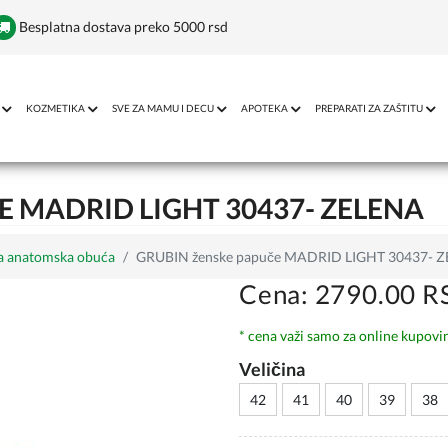
Besplatna dostava preko 5000 rsd
KOZMETIKA
SVE ZA MAMU I DECU
APOTEKA
PREPARATI ZA ZAŠTITU
 MADRID LIGHT 30437- ZELENA
a anatomska obuća
GRUBIN ženske papuče MADRID LIGHT 30437- 
Cena: 2790.00 R
* cena važi samo za online kupovi
Veličina
42
41
40
39
38