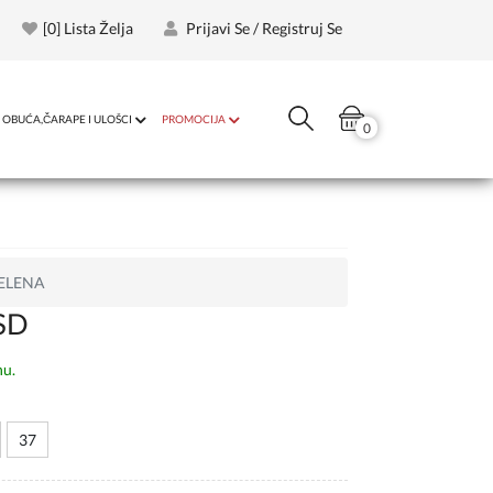
[
0
] Lista Želja
Prijavi Se / Registruj Se
OBUĆA,ČARAPE I ULOŠCI
PROMOCIJA
0
ZELENA
SD
nu.
37