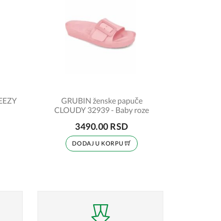
REEZY
GRUBIN ženske papuče
CLOUDY 32939 - Baby roze
3490.00 RSD
DODAJ U KORPU