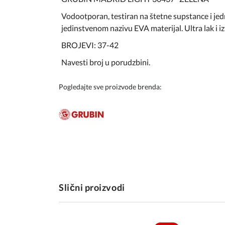
Vodootporan, testiran na štetne supstance i jed
jedinstvenom nazivu EVA materijal. Ultra lak i izu
BROJEVI: 37-42
Navesti broj u porudzbini.
Pogledajte sve proizvode brenda:
Slični proizvodi