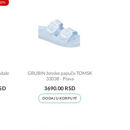
10%
ndale
GRUBIN ženske papuče TOMSK
33038 - Plava
RSD
3690.00 RSD
DODAJ U KORPU