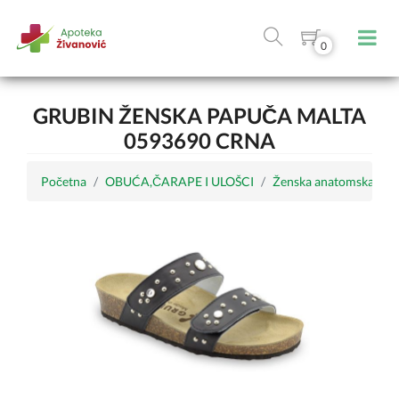
0
GRUBIN ŽENSKA PAPUČA MALTA
0593690 CRNA
Početna
OBUĆA,ČARAPE I ULOŠCI
Ženska anatomska obu