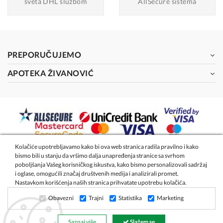
sveta DHL službom
AllSecure sistema
PREPORUČUJEMO
APOTEKA ŽIVANOVIĆ
Kolačiće upotrebljavamo kako bi ova web stranica radila pravilno i kako
bismo bili u stanju da vršimo dalja unapređenja stranice sa svrhom
2026 - Apoteka Magistra Živanović
poboljšanja Vašeg korisničkog iskustva, kako bismo personalizovali sadržaj
i oglase, omogućili značaj društvenih medija i analizirali promet.
Nastavkom korišćenja naših stranica prihvatate upotrebu kolačića.
Izrada internet prodavnice
- Global Webmasters
Obavezni
Trajni
Statistika
Marketing
Saznaj više
Slažem se