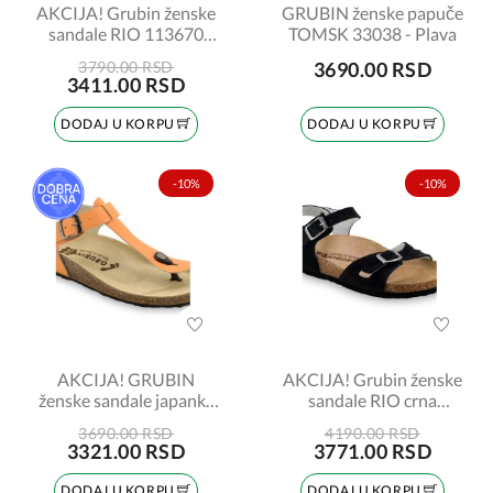
AKCIJA! Grubin ženske
GRUBIN ženske papuče
sandale RIO 113670
TOMSK 33038 - Plava
pink-lak broj:36
3790.00 RSD
3690.00 RSD
3411.00 RSD
DODAJ U KORPU
DODAJ U KORPU
-10%
-10%
AKCIJA! GRUBIN
AKCIJA! Grubin ženske
ženske sandale japanke
sandale RIO crna
TOBAGO 953650
broj:38
3690.00 RSD
4190.00 RSD
kajsija br:37
3321.00 RSD
3771.00 RSD
DODAJ U KORPU
DODAJ U KORPU