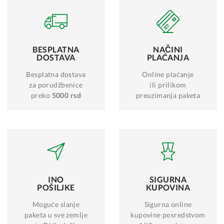
BESPLATNA
NAČINI
DOSTAVA
PLAĆANJA
Besplatna dostava
Online plaćanje
za porudžbenice
ili prilikom
preko
5000 rsd
preuzimanja paketa
INO
SIGURNA
POŠILJKE
KUPOVINA
Moguće slanje
Sigurna online
paketa u sve zemlje
kupovine posredstvom