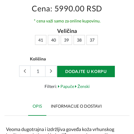
Cena: 5990.00 RSD
* cena važi samo za online kupovinu.
Veličina
41
40
39
38
37
Količina
DODAJTE U KORPU
Filteri:
Papuče
Ženski
OPIS
INFORMACIJE O DOSTAVI
Veoma dugotrajna i izdržljiva goveđa koža vrhunskog