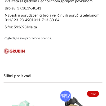
kvaliteta sa glatkom i jednoličnom gornjom površinom.
Brojevi 37,38,39,40,41
Navesti u porudžbenici broj i veličinu ili poručiti telefonom
011/-23-93-490 i 011-713-80-84
Šifra: 593693 Malta
Pogledajte sve proizvode brenda:
Slični proizvodi
-10%