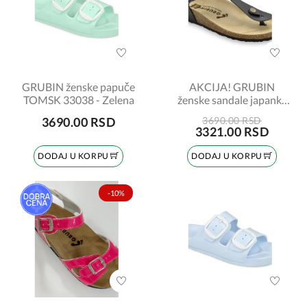
GRUBIN ženske papuče
AKCIJA! GRUBIN
TOMSK 33038 - Zelena
ženske sandale japanke
953650 TOBAGO crne
3690.00 RSD
3690.00 RSD
broj:37
3321.00 RSD
DODAJ U KORPU
DODAJ U KORPU
-10%