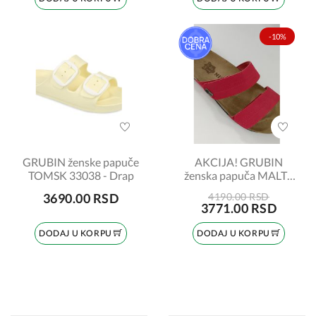
-10%
GRUBIN ženske papuče
AKCIJA! GRUBIN
TOMSK 33038 - Drap
ženska papuča MALTA
593650 crvena broj: 41
3690.00 RSD
4190.00 RSD
3771.00 RSD
DODAJ U KORPU
DODAJ U KORPU