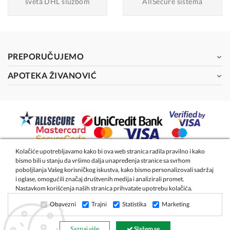
sveta DHL službom
AllSecure sistema
PREPORUČUJEMO
APOTEKA ŽIVANOVIĆ
Kolačiće upotrebljavamo kako bi ova web stranica radila pravilno i kako
bismo bili u stanju da vršimo dalja unapređenja stranice sa svrhom
2026 - Apoteka Magistra Živanović
poboljšanja Vašeg korisničkog iskustva, kako bismo personalizovali sadržaj
i oglase, omogućili značaj društvenih medija i analizirali promet.
Nastavkom korišćenja naših stranica prihvatate upotrebu kolačića.
Izrada internet prodavnice
- Global Webmasters
Obavezni
Trajni
Statistika
Marketing
Saznaj više
Slažem se