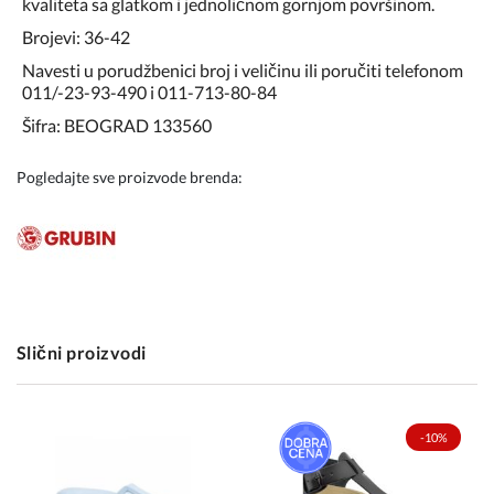
kvaliteta sa glatkom i jednoličnom gornjom površinom.
Brojevi: 36-42
Navesti u porudžbenici broj i veličinu ili poručiti telefonom
011/-23-93-490 i 011-713-80-84
Šifra: BEOGRAD 133560
Pogledajte sve proizvode brenda:
Slični proizvodi
-10%