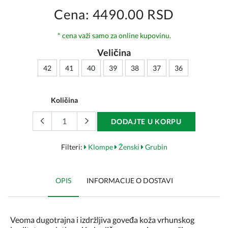
Cena: 4490.00 RSD
* cena važi samo za online kupovinu.
Veličina
42
41
40
39
38
37
36
Količina
DODAJTE U KORPU
Filteri:
Klompe
Ženski
Grubin
OPIS
INFORMACIJE O DOSTAVI
Veoma dugotrajna i izdržljiva goveđa koža vrhunskog