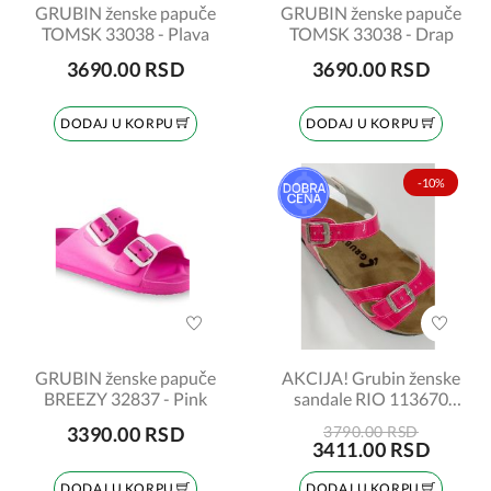
GRUBIN ženske papuče
GRUBIN ženske papuče
TOMSK 33038 - Plava
TOMSK 33038 - Drap
3690.00 RSD
3690.00 RSD
DODAJ U KORPU
DODAJ U KORPU
-10%
GRUBIN ženske papuče
AKCIJA! Grubin ženske
BREEZY 32837 - Pink
sandale RIO 113670
pink-lak broj:36
3390.00 RSD
3790.00 RSD
3411.00 RSD
DODAJ U KORPU
DODAJ U KORPU