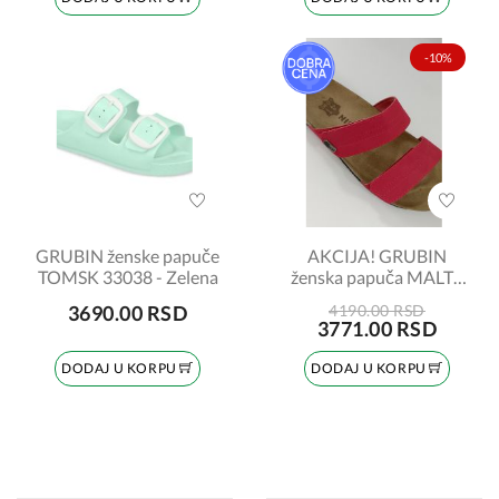
-10%
GRUBIN ženske papuče
AKCIJA! GRUBIN
TOMSK 33038 - Zelena
ženska papuča MALTA
593650 crvena broj: 41
3690.00 RSD
4190.00 RSD
3771.00 RSD
DODAJ U KORPU
DODAJ U KORPU