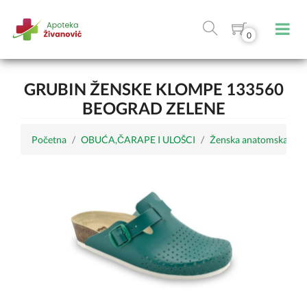
0
GRUBIN ŽENSKE KLOMPE 133560
BEOGRAD ZELENE
Početna
OBUĆA,ČARAPE I ULOŠCI
Ženska anatomska obu