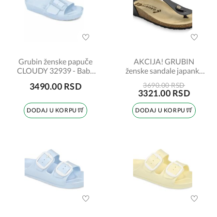
Grubin ženske papuče
AKCIJA! GRUBIN
CLOUDY 32939 - Baby
ženske sandale japanke
plava
953650 TOBAGO crne
3490.00 RSD
3690.00 RSD
broj:37
3321.00 RSD
DODAJ U KORPU
DODAJ U KORPU