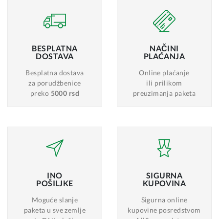
BESPLATNA
NAČINI
DOSTAVA
PLAĆANJA
Besplatna dostava
Online plaćanje
za porudžbenice
ili prilikom
preko
5000 rsd
preuzimanja paketa
INO
SIGURNA
POŠILJKE
KUPOVINA
Moguće slanje
Sigurna online
paketa u sve zemlje
kupovine posredstvom