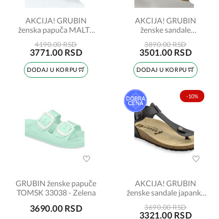
AKCIJA! GRUBIN
AKCIJA! GRUBIN
ženska papuča MALTA
ženske sandale
593650 crvena broj: 41
MERYLIN 1853670
4190.00 RSD
3890.00 RSD
sivo-bela zmija broj 37
3771.00 RSD
3501.00 RSD
DODAJ U KORPU
DODAJ U KORPU
-10%
GRUBIN ženske papuče
AKCIJA! GRUBIN
TOMSK 33038 - Zelena
ženske sandale japanke
953650 TOBAGO crne
3690.00 RSD
3690.00 RSD
broj:37
3321.00 RSD