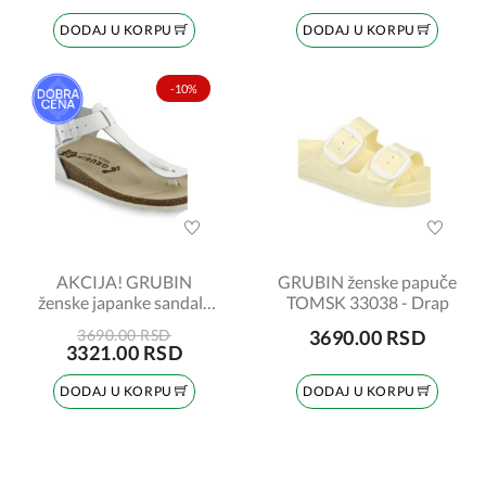
DODAJ U KORPU
DODAJ U KORPU
-10%
AKCIJA! GRUBIN
GRUBIN ženske papuče
ženske japanke sandale
TOMSK 33038 - Drap
TOBAGO 953650 bela
3690.00 RSD
3690.00 RSD
broj:41
3321.00 RSD
DODAJ U KORPU
DODAJ U KORPU