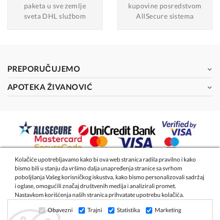
paketa u sve zemlje
kupovine posredstvom
sveta DHL službom
AllSecure sistema
PREPORUČUJEMO
APOTEKA ŽIVANOVIĆ
Kolačiće upotrebljavamo kako bi ova web stranica radila pravilno i kako
bismo bili u stanju da vršimo dalja unapređenja stranice sa svrhom
2026 - Apoteka Magistra Živanović
poboljšanja Vašeg korisničkog iskustva, kako bismo personalizovali sadržaj
i oglase, omogućili značaj društvenih medija i analizirali promet.
Nastavkom korišćenja naših stranica prihvatate upotrebu kolačića.
Izrada internet prodavnice
- Global Webmasters
Obavezni
Trajni
Statistika
Marketing