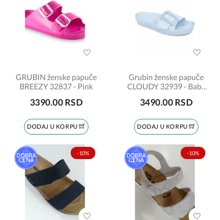
GRUBIN ženske papuče
Grubin ženske papuče
BREEZY 32837 - Pink
CLOUDY 32939 - Baby
plava
3390.00 RSD
3490.00 RSD
DODAJ U KORPU
DODAJ U KORPU
-10%
-10%